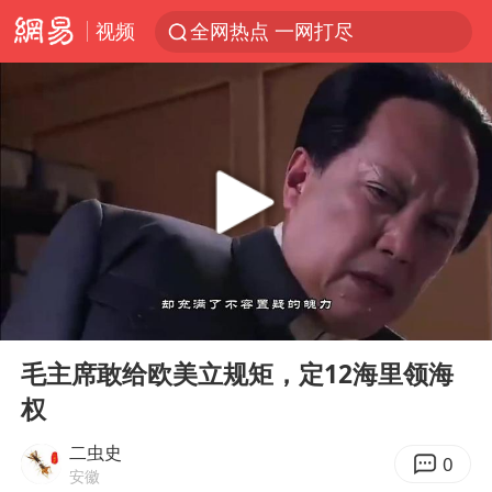
视频
全网热点 一网打尽
00:00
04:22
Play
Ent
full
毛主席敢给欧美立规矩，定12海里领海
权
二虫史
0
安徽