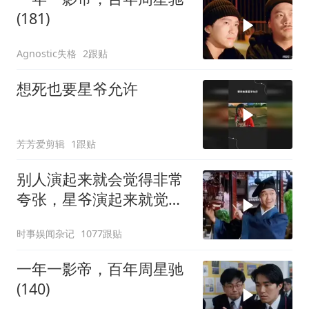
(181)
Agnostic失格
2跟贴
想死也要星爷允许
芳芳爱剪辑
1跟贴
别人演起来就会觉得非常
夸张，星爷演起来就觉得
特别自然
时事娱闻杂记
1077跟贴
一年一影帝，百年周星驰
(140)