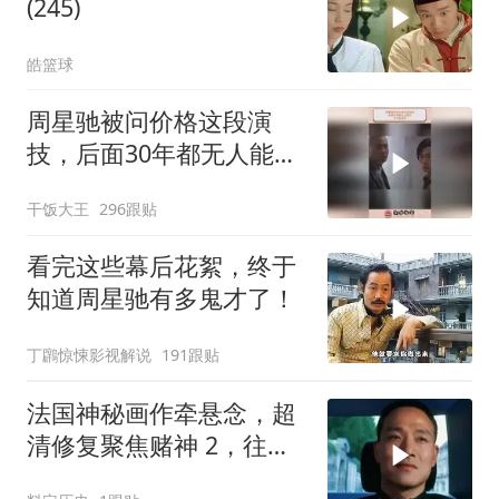
(245)
皓篮球
周星驰被问价格这段演
技，后面30年都无人能
及，天才型演员
干饭大王
296跟贴
看完这些幕后花絮，终于
知道周星驰有多鬼才了！
丁鸊惊悚影视解说
191跟贴
法国神秘画作牵悬念，超
清修复聚焦赌神 2，往昔
经典深度解读