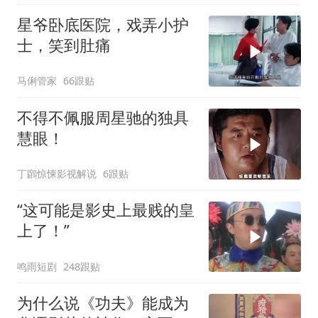
星爷卧底医院，戏弄小护
士，笑到肚痛
马俐管家
66跟贴
不得不佩服周星驰的独具
慧眼！
丁鸊惊悚影视解说
6跟贴
“这可能是影史上最贱的皇
上了！”
鸣雨短剧
248跟贴
为什么说《功夫》能成为