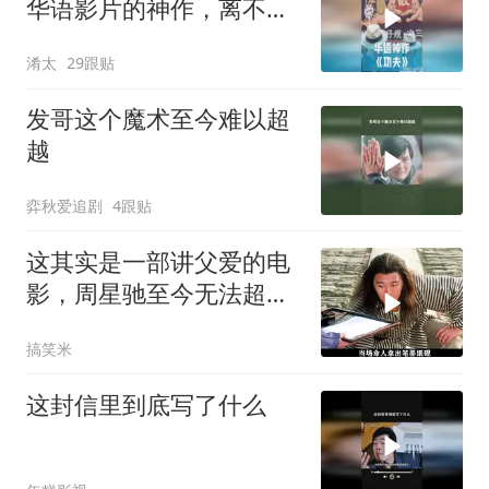
华语影片的神作，离不开
周星驰的坚守？
淆太
29跟贴
发哥这个魔术至今难以超
越
弈秋爱追剧
4跟贴
这其实是一部讲父爱的电
影，周星驰至今无法超越
的喜剧经典
搞笑米
这封信里到底写了什么