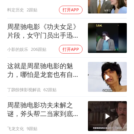
眼，星爷现身瞬间惊艳
料定历史
2跟贴
打开APP
周星驰电影《功夫女足》
片段，女守门员出手迅
猛，一次比一次搞笑
小影的娱乐
206跟贴
打开APP
这就是周星驰电影的魅
力，哪怕是龙套也有自己
的高光时刻！
丁鸊惊悚影视解说
62跟贴
周星驰电影功夫未解之
谜，斧头帮二当家到底是
被谁干飞的？
飞龙文化
9跟贴