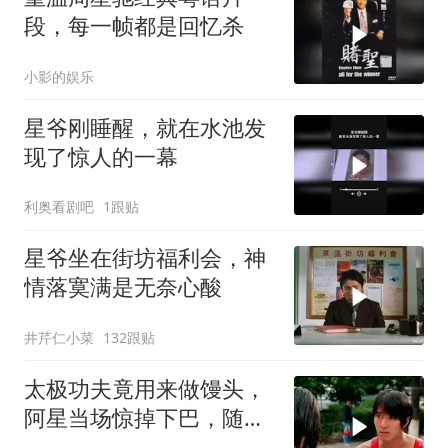
段，每一帧都是回忆杀
小影的娱乐
星爷刚睡醒，就在水池发
现了惊人的一幕
利奥看剧吧
1跟贴
星爷坐在街坊福利会，神
情落寞满是无奈心酸
井芹仁小菜
132跟贴
太极功夫竟用来做馒头，
阿星当场惊掉下巴，随后
高歌一曲