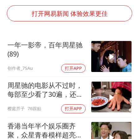
日本试射“战斧”导弹，国防部回应
美股存储板块集体大跌
打开网易新闻 体验效果更佳
百花奖开幕式
东航：国内客票提前14天免费退改
一年一影帝，百年周星驰
夯实基础开新局
(89)
创作者_7SAu
打开APP
周星驰的电影从不过时，
每部至少看了30遍，还是
很喜欢看
樱庭芥子
76跟贴
打开APP
香港当年半个娱乐圈齐
聚，众星青春模样超亮