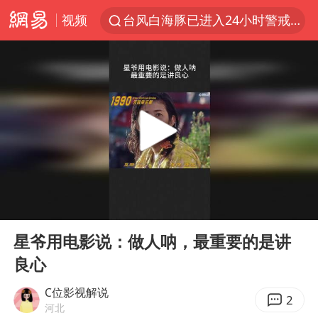
视频
台风白海豚已进入24小时警戒线
“秋天的第一杯奶茶”6岁了
上海：台风白海豚或将带来龙卷风
四川宜宾市高县4.9级地震致1人死亡
38岁演员求职万岁山NPC成功
国乒男单横滨冠军赛全军覆没
胡彦斌获《歌手2026》歌王
00:00
00:52
U17国足三连胜晋级明日之星半决赛
Play
Ent
full
胜宏科技：股票交易异常波动
星爷用电影说：做人呐，最重要的是讲
良心
中巨芯：上半年归母净利润1405.77万元
名创优品回应女子吐槽内裤质量差
C位影视解说
2
河北