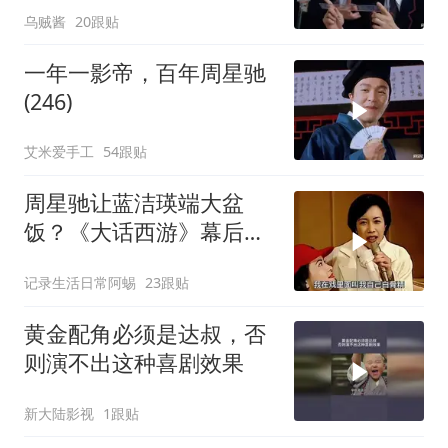
乌贼酱
20跟贴
一年一影帝，百年周星驰
(246)
艾米爱手工
54跟贴
周星驰让蓝洁瑛端大盆
饭？《大话西游》幕后故
事揭秘
记录生活日常阿蜴
23跟贴
黄金配角必须是达叔，否
则演不出这种喜剧效果
新大陆影视
1跟贴