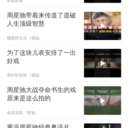
年糕影视
周星驰带着来传道了道破
人生顶级智慧
榴莲唠生活
1跟贴
为了这块儿表安排了一出
好戏
黑衬衫剪辑
1跟贴
周星驰大战夺命书生的戏
原来是这么拍的
金宸追剧
1跟贴
重温周星驰经典粤语片