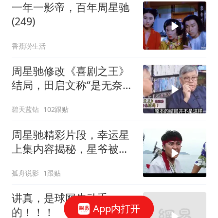
一年一影帝，百年周星驰
(249)
香蕉唠生活
周星驰修改《喜剧之王》
结局，田启文称“是无奈之
举”！
碧天蓝钻
102跟贴
周星驰精彩片段，幸运星
上集内容揭秘，星爷被黑
老大扔进大海
孤舟说影
1跟贴
讲真，是球网先动手
App内打开
的！！！