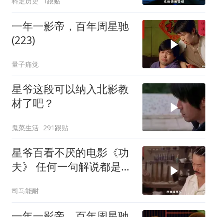
料定历史
1跟贴
一年一影帝，百年周星驰
(223)
量子痛觉
星爷这段可以纳入北影教
材了吧？
鬼菜生活
291跟贴
星爷百看不厌的电影《功
夫》 任何一句解说都是对
电影的亵渎
司马能耐
一年一影帝，百年周星驰