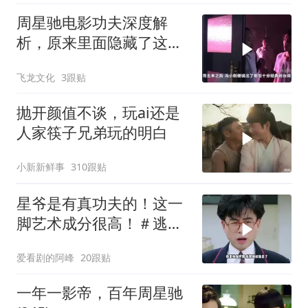
周星驰电影功夫深度解
析，原来里面隐藏了这么
多细节？
飞龙文化
3跟贴
抛开颜值不谈，玩ai还是
人家筷子兄弟玩的明白
小新新鲜事
310跟贴
星爷是有真功夫的！这一
脚艺术成分很高！＃逃学
威龙
爱看剧的阿峰
20跟贴
一年一影帝，百年周星驰