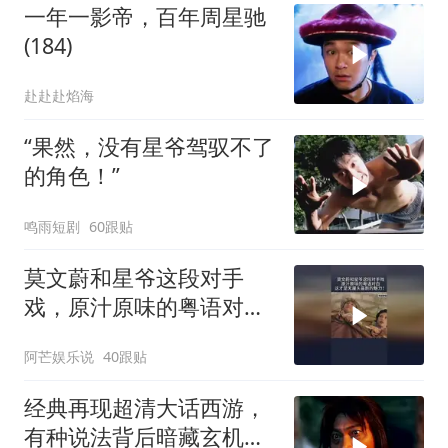
一年一影帝，百年周星驰
(184)
赴赴赴焰海
“果然，没有星爷驾驭不了
的角色！”
鸣雨短剧
60跟贴
莫文蔚和星爷这段对手
戏，原汁原味的粤语对
白，这才是无厘头喜剧的
阿芒娱乐说
40跟贴
魅力！
经典再现超清大话西游，
有种说法背后暗藏玄机，