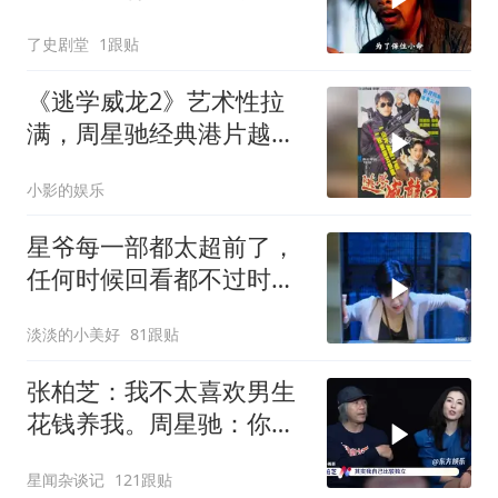
月光宝盒故事深度解读
了史剧堂
1跟贴
《逃学威龙2》艺术性拉
满，周星驰经典港片越品
越有味
小影的娱乐
星爷每一部都太超前了，
任何时候回看都不过时，
后劲十足
淡淡的小美好
81跟贴
张柏芝：我不太喜欢男生
花钱养我。周星驰：你不
早说
星闻杂谈记
121跟贴