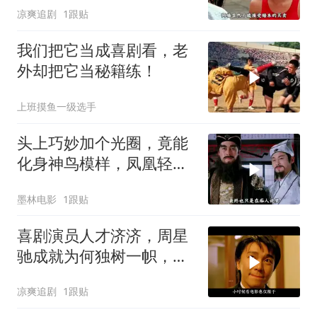
凉爽追剧
1跟贴
我们把它当成喜剧看，老
外却把它当秘籍练！
上班摸鱼一级选手
头上巧妙加个光圈，竟能
化身神鸟模样，凤凰轻松
打造而成
墨林电影
1跟贴
喜剧演员人才济济，周星
驰成就为何独树一帜，他
人难望其项背
凉爽追剧
1跟贴