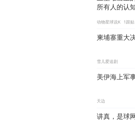
所有人的认
动物星球说K
1跟贴
柬埔寨重大决
雪儿爱追剧
美伊海上军
天边
讲真，是球