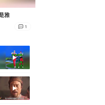
00:11
Enter
fullscreen
是雅
1