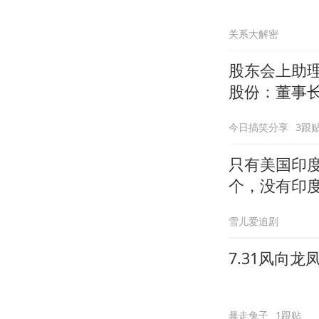
关系大解密
股东会上助理
股份：董事
今日搞笑分享
3跟
只有美国印
个，没有印
雪儿爱追剧
7.31风向
暴走兔子
1跟贴