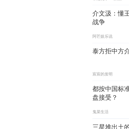
介文汲：懂
战争
阿芒娱乐说
泰方拒中方
宸宸的发明
都按中国标
盘接受？
鬼菜生活
三星堆出土