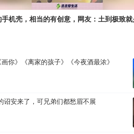
24小时不关空调 电费会更低吗
的手机壳，相当的有创意，网友：土到极致就
村民谈“梅姨”：叫的其实是“媒姨”
中国养老床位“三连降”
哪吒汽车南宁工厂设备降价20%拍卖
奋进开新局 实干挑大梁
《画你》《离家的孩子》《今夜酒最浓》
想的诏安来了，可兄弟们都愁眉不展