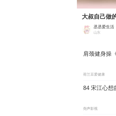
00:00
Play
大叔自己做
丞丞爱生活
山东
肩颈健身操
荷兰豆爱健康
84 宋江心
尧声影视