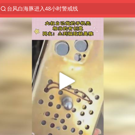
台风白海豚进入48小时警戒线
佛得角门将亮相智利俱乐部主场
中方回应是否在太平洋海底开采稀土
看守所辅警收受10万获刑1年
宇树科技发行价格150.80元/股
宇树科技王兴兴身家有望超200亿元
五粮液渠道价一箱上涨近百元
CIA被曝已秘密设立古巴工作组
贵州轮胎子公司获美国退税8136万
U17国足1分钟轰2球
法国下周开始禁止未经同意的电话营销
泰国一女公务员妆容引争议 本人回应