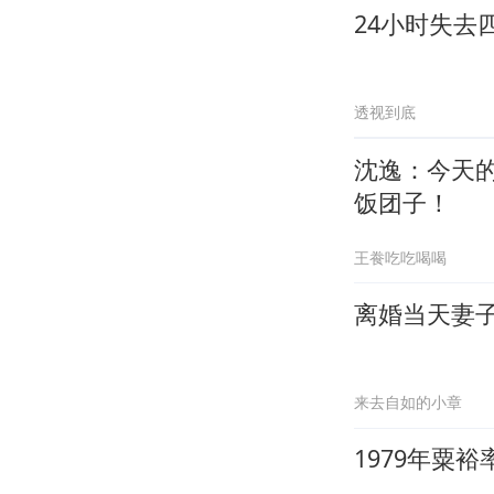
24小时失去
透视到底
沈逸：今天
饭团子！
王飬吃吃喝喝
离婚当天妻
来去自如的小章
1979年粟