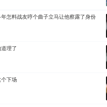
多年怎料战友哼个曲子立马让他察露了身份
的道理了
这个下场