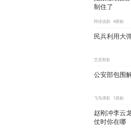
制住了
阿佳说剧
4跟贴
民兵利用大
艾尼剪影
公安部包围
飞鸟潜影
1跟贴
赵刚冲李云
仗时你在哪