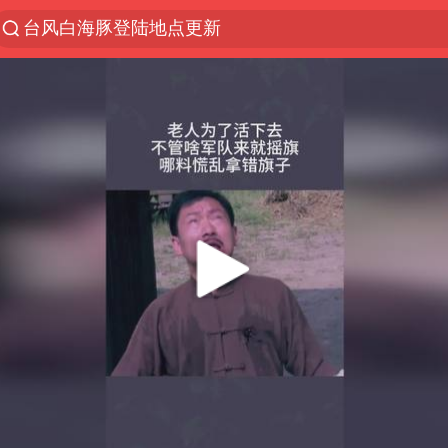
以“新”破局 首发经济点亮城市消费活力
台风白海豚进入48小时警戒线
中方回应是否在太平洋海底开采稀土
台风白海豚影响中国已成定局
佛得角门将亮相智利俱乐部主场
看守所辅警收受10万获刑1年
陈熠叫医疗暂停被驳回 带伤遭逆转
多地要求领导干部带头休假
U17国足1分钟轰2球
今年已有4位周星驰电影配角去世
27岁女子成组织卖淫集团主犯被通缉