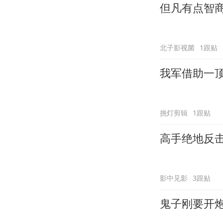
但凡有点智
北子影视菌
1跟贴
我军借助一
挑灯剪辑
1跟贴
高手绝地反
影中见影
3跟贴
鬼子刚要开