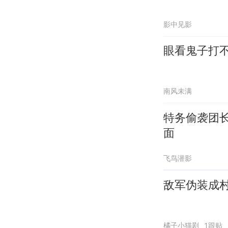
影中见影
眼看鬼子打
南风未满
特务偷袭团
面
飞鸟潜影
敌军伪装成
橘子小猫剧
1跟贴