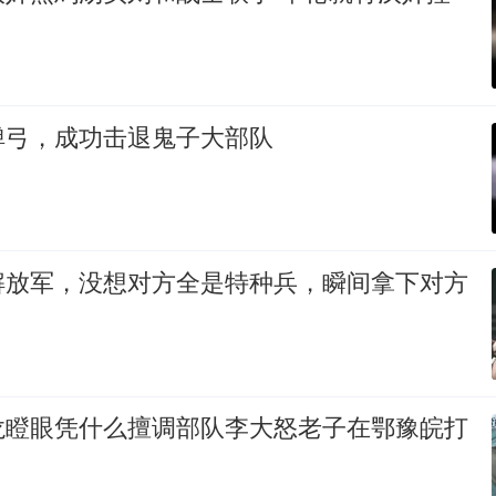
弹弓，成功击退鬼子大部队
解放军，没想对方全是特种兵，瞬间拿下对方
龙瞪眼凭什么擅调部队李大怒老子在鄂豫皖打