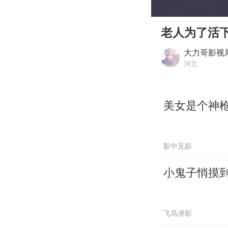
00:00
Play
老人为了活
大力哥影视
河北
美女是个神
影中见影
小鬼子悄摸
飞鸟潜影