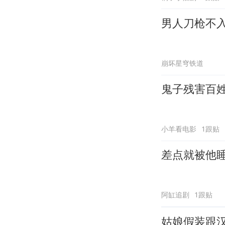
男人刀枪不
崩坏星穹铁道
鬼子残害百
小羊看电影
1跟贴
差点就被他
阿缸追剧
1跟贴
姑娘假装跟