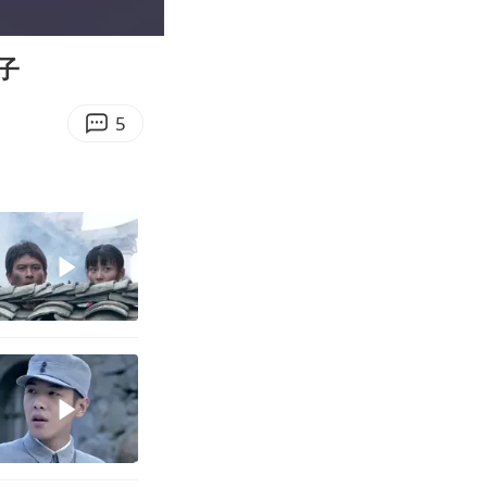
00:50
Enter
fullscreen
子
5