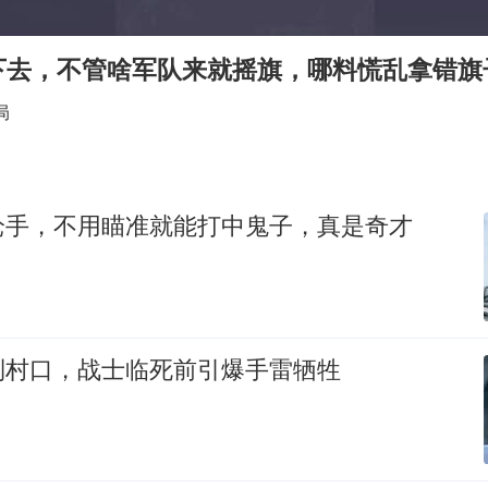
“China Cool”成海外热词
房主任回应争议
下去，不管啥军队来就摇旗，哪料慌乱拿错旗
把党建设得更加坚强有力
局
宇树科技王兴兴身家有望超200亿元
中国养老床位“三连降”
哪吒汽车南宁工厂设备降价20%拍卖
枪手，不用瞄准就能打中鬼子，真是奇才
奋进开新局 实干挑大梁
到村口，战士临死前引爆手雷牺牲