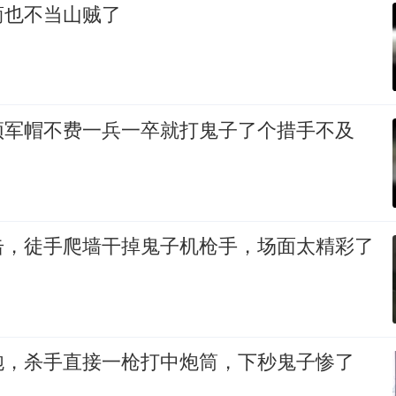
商也不当山贼了
顶军帽不费一兵一卒就打鬼子了个措手不及
击，徒手爬墙干掉鬼子机枪手，场面太精彩了
炮，杀手直接一枪打中炮筒，下秒鬼子惨了