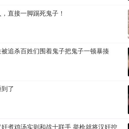
入，直接一脚踢死鬼子！
姓被追杀百姓们围着鬼子把鬼子一顿暴揍
睡到了
汉奸煮鸡汤实则和战士联手 举枪就将汉奸控