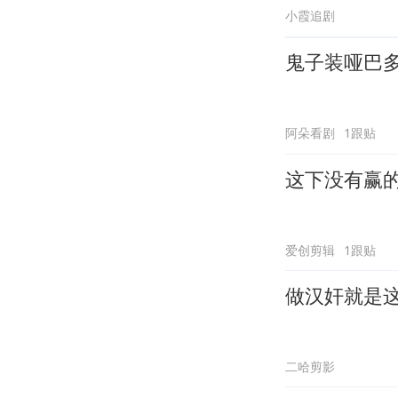
小霞追剧
鬼子装哑巴
阿朵看剧
1跟贴
这下没有赢
爱创剪辑
1跟贴
做汉奸就是
二哈剪影