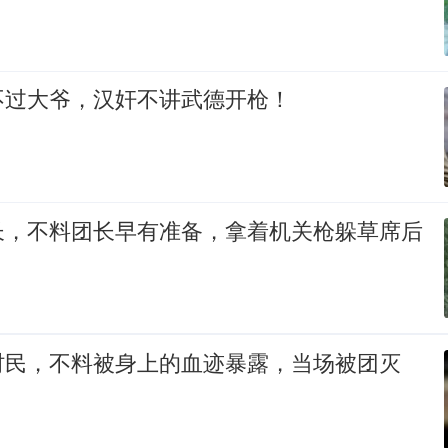
不过大爷，汉奸不讲武德开枪！
长，不料团长早有准备，拿着机关枪躲草席后
村民，不料被身上的血迹暴露，当场被团灭