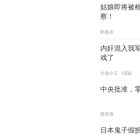
姑娘即将被
察！
朴挽凉
内奸混入我
戏了
片场小王
1跟贴
中央批准，
眼里酒
日本鬼子假