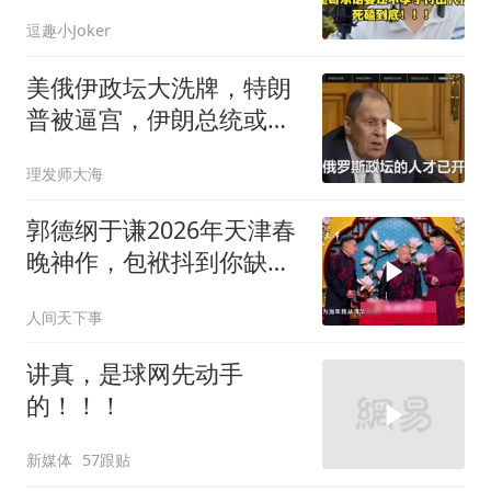
付出代价，死磕到底
逗趣小Joker
美俄伊政坛大洗牌，特朗
普被逼宫，伊朗总统或下
台，普京有麻烦了
理发师大海
郭德纲于谦2026年天津春
晚神作，包袱抖到你缺氧
笑到肚子疼！
人间天下事
讲真，是球网先动手
的！！！
新媒体
57跟贴