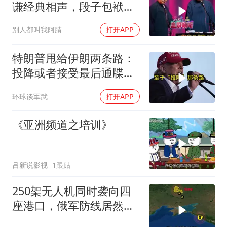
谦经典相声，段子包袱满
满！
别人都叫我阿腈
打开APP
特朗普甩给伊朗两条路：
投降或者接受最后通牒，
伊朗两条都没选，转头又
环球谈军武
打开APP
打下美军一架无人机
《亚洲频道之培训》
吕新说影视
1跟贴
250架无人机同时袭向四
座港口，俄军防线居然彻
底瘫痪