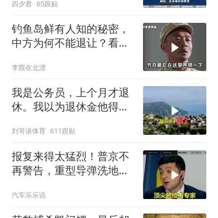
四夕君
65跟贴
钓鱼岛鲜有人知的秘密，
中方为何不能退让？看完
让国人自豪
李覴在北漂
我是公务员，上个月才退
休。我以为退休金他得有
九千多块钱，可是
刘哥谈体育
611跟贴
报复来得太猛烈！普京不
再警告，重型导弹洗地，
连端美日两大命门
汽车乐乐说