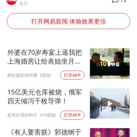
多地银行上调存款利率
13
重庆
面对面丨蔡磊：与渐冻症抗争 纵使不敌 也不屈服
打开网易新闻 体验效果更佳
5万小车卖不动 微型代步车集体遇冷
NBA传奇教练老尼尔森去世
手机真会“偷听”我们说话吗
外婆在70岁寿宴上逼我把
上半年全球新能源乘用车销量1122万台
上海婚房让给表姐坐月
子，我说行转问舅舅
加沙约14万栋建筑被完全摧毁
邮轮摄影师阿嗵
6跟贴
打开APP
从科技创新看开局起步的时与势
15亿美元仓库被烧，俄军
四天倾泻千枚导弹！
超喜欢我的狗子
416跟贴
打开APP
《有人要害朕》郭德纲于