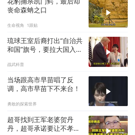
花豹捕杀凯门鳄，最后却
丧命森蚺之口
生命视角
1跟贴
琉球王室后裔打出“自治共
和国”旗号，要拉大国入局
制衡美日
战武科普
当场跟高市早苗唱了反
调，高市早苗下不来台！
勇敢的探索世界
超哥找到王军老婆贺丹
丹，超哥承诺要让不孝子