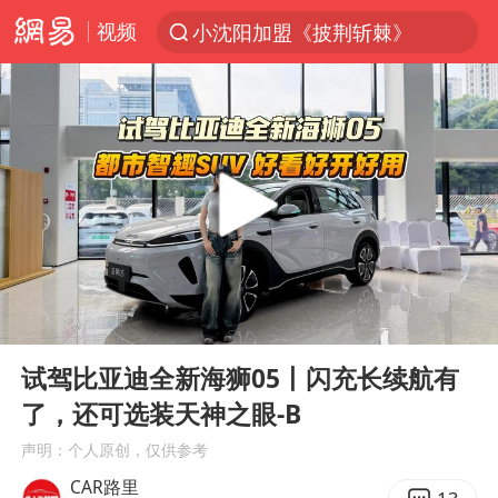
视频
小沈阳加盟《披荆斩棘》
台风“白海豚”登陆 各地各部门全力应对
白海豚雨量超越利奇马、巴威
人形机器人第一股
上海地铁4条线路全线停运
宇树申购 中一签有望赚20万元
4.2平卫生间补漏注胶花1.55万
00:00
04:46
白海豚路径图
Play
Ent
full
武汉3名城管协管员殴打摊主被刑拘
试驾比亚迪全新海狮05丨闪充长续航有
了，还可选装天神之眼-B
律师谈贾冰私人饭局被偷拍
声明：个人原创，仅供参考
男子结婚8年3个女儿都不是亲生
CAR路里