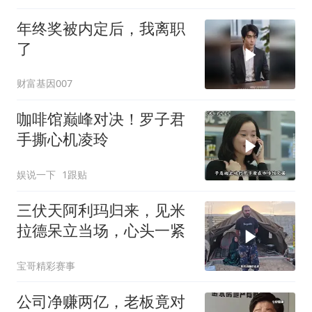
年终奖被内定后，我离职
了
财富基因007
咖啡馆巅峰对决！罗子君
手撕心机凌玲
娱说一下
1跟贴
三伏天阿利玛归来，见米
拉德呆立当场，心头一紧
宝哥精彩赛事
公司净赚两亿，老板竟对