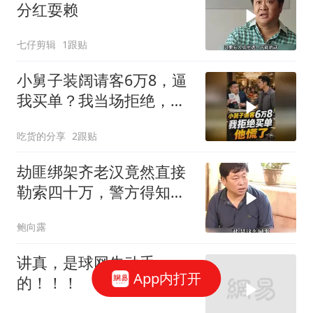
分红耍赖
七仔剪辑
1跟贴
小舅子装阔请客6万8，逼
我买单？我当场拒绝，他
慌了
吃货的分享
2跟贴
劫匪绑架齐老汉竟然直接
勒索四十万，警方得知后
展开秘密调查
鲍向露
讲真，是球网先动手
App内打开
的！！！