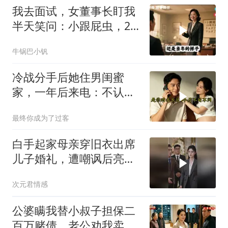
我去面试，女董事长盯我
半天笑问：小跟屁虫，20
年不见，不认识了？
牛锅巴小钒
冷战分手后她住男闺蜜
家，一年后来电：不认错
我就嫁人
最终你成为了过客
白手起家母亲穿旧衣出席
儿子婚礼，遭嘲讽后亮出
身份惊艳全场
次元君情感
公婆瞒我替小叔子担保二
百万赌债，老公劝我卖房