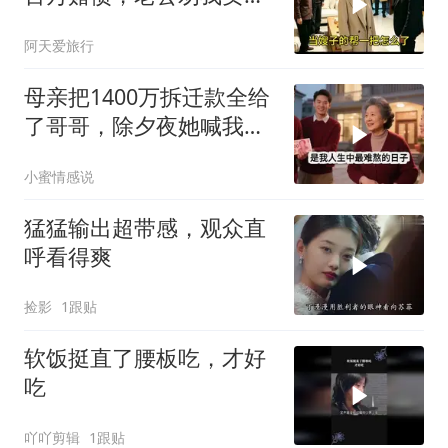
还债，我冷笑：想得美
阿天爱旅行
母亲把1400万拆迁款全给
了哥哥，除夕夜她喊我回
家，我平静地说：不去
小蜜情感说
了，刚花900万给婆婆换
了套别墅
猛猛输出超带感，观众直
呼看得爽
捡影
1跟贴
软饭挺直了腰板吃，才好
吃
吖吖剪辑
1跟贴