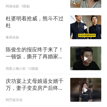
结局意外
阿谈侦剧
7跟贴
杜婆明着抢威，熊斗不过
杜
春风自如
陈俊生的报应终于来了！
一顿饭，撕开了再婚家庭
最残忍的真相
明星人物八卦
12跟贴
庆功宴上丈母娘逼女婿千
万，妻子变卖房产后终看
清家人真面目
阿芒娱乐说