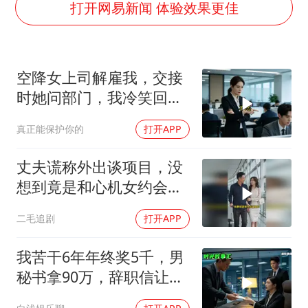
打开网易新闻 体验效果更佳
《龙餐馆》 冲奖
国足U17与阿森纳决赛取消 并列冠军
上门女婿出轨女邻居多年被判重婚罪
空降女上司解雇我，交接
时她问部门，我冷笑回
构建更高水平的全民健身公共服务体系
答：明天
韩军前线部队连曝丑闻
真正能保护你的
打开APP
云南一男子胃中取出180颗铁钉
丈夫谎称外出谈项目，没
奋力开创中国式现代化建设新局面
想到竟是和心机女约会，
妻子的做法绝了！
二毛追剧
打开APP
我苦干6年年终奖5千，男
秘书拿90万，辞职信让女
老板愣住