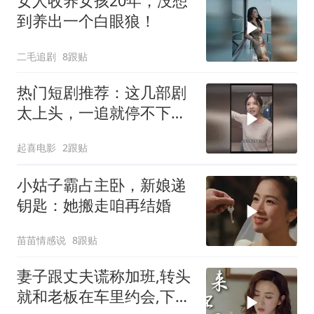
女人收养女孩20年，没想
到养出一个白眼狼！
二毛追剧
8跟贴
热门短剧推荐：这几部剧
太上头，一追就停不下
来！
起喜电影
2跟贴
小姑子霸占主卧，新娘递
钥匙：她搬走咱再结婚
苗苗情感说
8跟贴
妻子跟丈夫谎称加班,转头
就和老板在车里约会,下秒