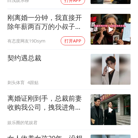
白浅娱乐聊
打开APP
刚离婚一分钟，我直接开
除年薪两百万的小叔子，
前婆婆打两百通电
有态度网友19Dsym
打开APP
契约遇总裁
刺头体育
4跟贴
离婚证刚到手，总裁前妻
收购我公司，拽我进角
落：我来全是为了你
娱乐圈的笔娱君