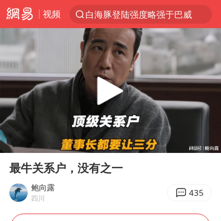
白海豚登陆强度略强于巴威
视频
上半年我国经营主体结构持续优化
《披荆斩棘2026》阵容官宣
杭州机场已取消航班388架次
浙江省委书记：该停下的坚决停下来
中国籍豪华游艇富商之子在泰国被杀
美将每月供乌爱国者拦截导弹
白海豚北上或致京津冀暴雨
00:00
06:06
Play
Ent
上海中心千吨“镇楼神器”摆动明显
full
最牛关系户，没有之一
10余省份将出现强风雨 局地特大暴雨
鲍向露
435
世界第1特鲁姆普斯诺克中国赛一轮游
四川
新疆一婚礼线上邀请引热议