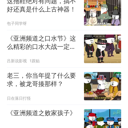
这拖鞋绝对有问题，搞不
好还真是什么上古神器！
包子同学呀
《亚洲频道之口水节》这
么精彩的口水大战一定不
要错过哦
吕新说影视
1跟贴
老三，你当年提了什么要
求，被龙哥揍那样？
日在落日打怪
《亚洲频道之败家孩子》