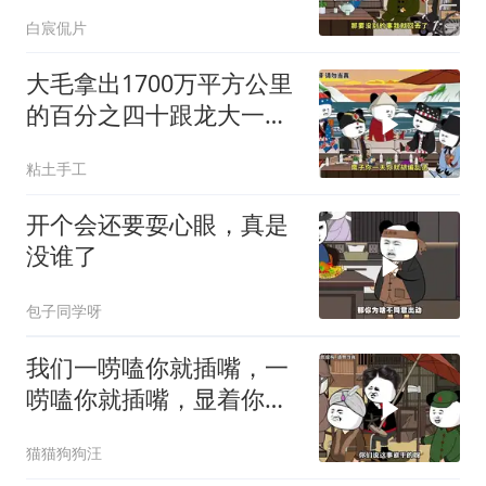
白宸侃片
大毛拿出1700万平方公里
的百分之四十跟龙大一起
开发[震惊][震惊]
粘土手工
开个会还要耍心眼，真是
没谁了
包子同学呀
我们一唠嗑你就插嘴，一
唠嗑你就插嘴，显着你
了？
猫猫狗狗汪