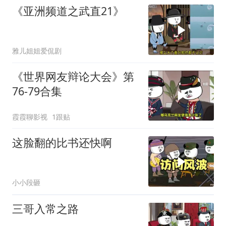
《亚洲频道之武直21》
雅儿姐姐爱侃剧
《世界网友辩论大会》第
76-79合集
霞霞聊影视
1跟贴
这脸翻的比书还快啊
小小段砸
三哥入常之路