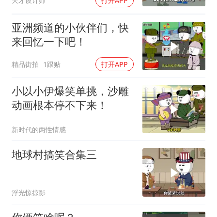
天才设计师
打开APP
亚洲频道的小伙伴们，快
来回忆一下吧！
精品街拍
1跟贴
打开APP
小以小伊爆笑单挑，沙雕
动画根本停不下来！
新时代的两性情感
地球村搞笑合集三
浮光惊掠影