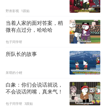
野兽影视
1跟贴
当着人家的面对答案，稍
微有点过分，哈哈哈
包子同学呀
所队长的故事
呆萌的小鲤
白象：你们会说话就说，
不会说话闭嘴，真来气！
包子同学呀
3跟贴