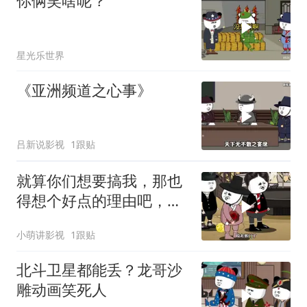
你俩笑啥呢？
星光乐世界
《亚洲频道之心事》
吕新说影视
1跟贴
就算你们想要搞我，那也
得想个好点的理由吧，这
这...他不成立啊
小萌讲影视
1跟贴
北斗卫星都能丢？龙哥沙
雕动画笑死人