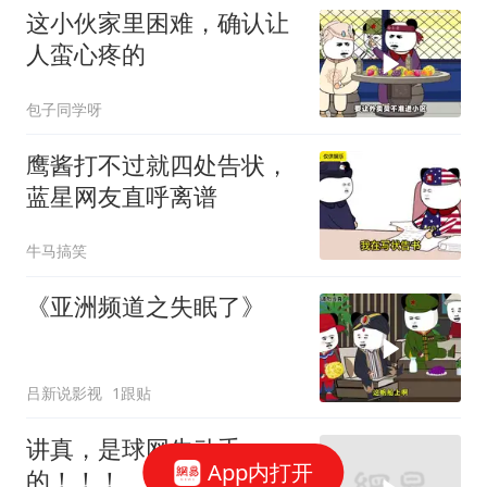
这小伙家里困难，确认让
人蛮心疼的
包子同学呀
鹰酱打不过就四处告状，
蓝星网友直呼离谱
牛马搞笑
《亚洲频道之失眠了》
吕新说影视
1跟贴
讲真，是球网先动手
App内打开
的！！！