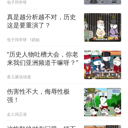
包子同学呀
真是越分析越不对，历史
这是要重演了？
包子同学呀
1跟贴
“历史人物吐槽大会，你老
来我们亚洲频道干嘛呀？”
喜儿紫说动漫
伤害性不大，侮辱性极
强！
走人间正道