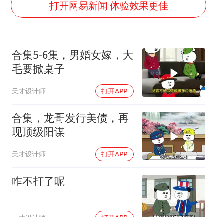
打开网易新闻 体验效果更佳
光伏八巨头签署“不低于成本价”倡议
泰国校园枪击事件已致8死30余伤
台州《告全体市民书》：非必要不外出
合集5-6集，男婚女嫁，大
老人被城管撞倒后离世亲属质疑记录仪
毛要掀桌子
宇树王兴兴被问了360多个问题
天才设计师
打开APP
视频丨森林温泉、油菜花海、丹崖碧水……解锁各地夏日限定体验
合集，龙哥发行美债，再
习近平心系体育强国建设
现顶级阳谋
天才设计师
打开APP
咋不打了呢