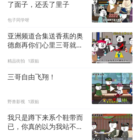
了面子，还丢了里子
包子同学呀
亚洲频道合集送香蕉的奥
德彪再你们心里三哥就是
这种人吗
精品街拍
1跟贴
三哥自由飞翔！
野兽影视
1跟贴
我只是蹲下来系个鞋带而
已，你真的以为我站不起
来了？