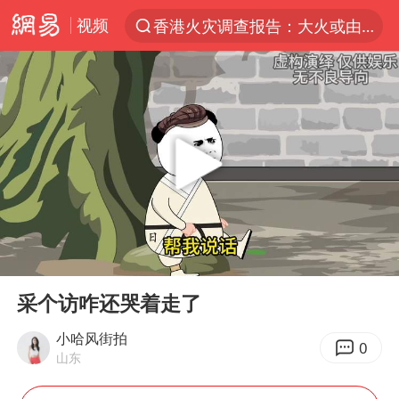
香港火灾调查报告：大火或由烟头引起
视频
“China Cool”火了，老外爱上中国避暑游
中国东方电气集团原党组副书记、董事宋致远被查
张本智和：零封向鹏不意外
云南一地村民过火把节意外灼伤16人
泰国初中生饮弹自尽前开了26枪
内蒙古“十六运”主宣传片发布
用AI造出新病毒意味着什么
00:00
03:00
今年第二强台风将带来多大影响
Play
Ent
full
采个访咋还哭着走了
浙江最强风雨时段已锁定
小哈风街拍
上半年国内居民出游人次34.63亿
0
山东
王虹邓煜的同学获统计学界诺贝尔奖