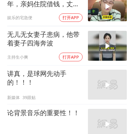
年，亲妈住院借钱，丈夫
婆婆转移财产一毛不拔
娱乐的宅急便
打开APP
无儿无女妻子患病，他带
着妻子四海奔波
主持生小爽
打开APP
讲真，是球网先动手
的！！！
新媒体
39跟贴
论背景音乐的重要性！！