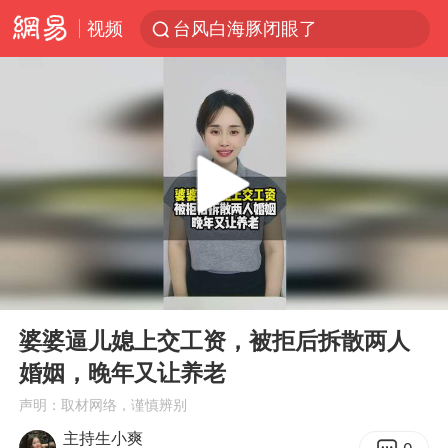
视频
台风白海豚闭眼了
浙江海事局启动Ⅰ级防台应急响应
泰国初中生饮弹自尽前开了26枪
云南一地村民过火把节意外灼伤16人
预计“白海豚”明晚将在浙江舟山到福建福鼎一带沿海登陆
用AI造出新病毒意味着什么
美股创4月份以来最大单周涨幅
00:00
03:13
王虹邓煜的同学获统计学界诺贝尔奖
Play
Ent
full
台州《告全体市民书》：非必要不外出
婆婆逼儿媳上交工资，被拒后拆散两人
婚姻，晚年又让养老
泰国校园枪击事件已致8死30余伤
声明：取材网络，谨慎辨别
光伏八巨头签署“不低于成本价”倡议
主持生小爽