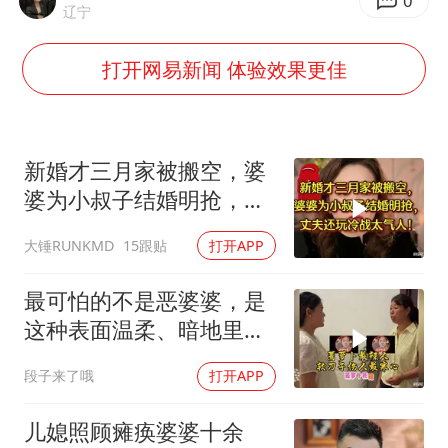
胡彦斌获《歌手2026》歌王
0
辽宁
宇树王兴兴被问了360多个问题
打开网易新闻 体验效果更佳
79岁老人被城管撞倒后离世案一审开庭
2名小孩玩手机低头幅度近乎折叠
四川宜宾地震网友称睡觉被摇醒
新婚才三月家被搬空，婆
夯实基础开新局
婆为小叔子结婚明抢，丈
夫还玩冷战太气人
大锤RUNKMD
15跟贴
打开APP
最可怕的不是恶婆婆，是
这种表面温柔、暗地里处
处算计的婆婆！
段子来了哦
打开APP
儿媳照顾瘫痪婆婆十余