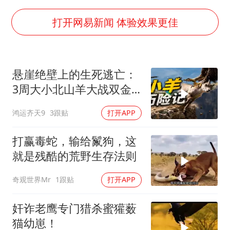
河南：领导干部要带头休假
中方公布5项对美反制措施
打开网易新闻 体验效果更佳
男子出狱前8天被改判死缓
13岁少年白天写作业晚上夜市炒粉
悬崖绝壁上的生死逃亡：
四预警齐发！双台风影响多个海域
3周大小北山羊大战双金
华为新款折叠屏电脑24999元起
雕
鸿运齐天9
3跟贴
打开APP
坚持党全面领导和党中央集中统一领导
打赢毒蛇，输给鬣狗，这
就是残酷的荒野生存法则
奇观世界Mr
1跟贴
打开APP
奸诈老鹰专门猎杀蜜獾薮
猫幼崽！