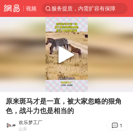
视频
服务提质，内需扩容有保障
官方通报传销头目出狱办书院
普京宣布多项人事调整
台风白海豚可能在浙江登陆
美股收盘：道指再创历史新高
人贩子“梅姨”真实姓名曝光
强台风白海豚逐渐向我国靠近
00:00
00:15
被一条街帮助的“煎饼叔叔”去世
Play
Ent
full
为鼓励女儿 41岁妈妈考上985研究生
原来斑马才是一直，被大家忽略的狠角
色，战斗力也是相当的
“老头乐”悬挂“蒙H好几个8”上路
被错换37年女子起诉医院：本不需辍学
欢乐梦工厂
1
山东