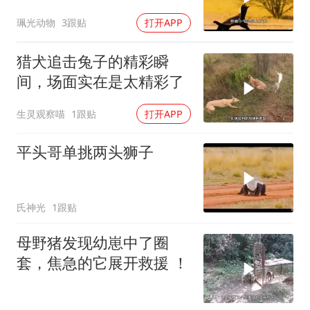
珮光动物
3跟贴
打开APP
猎犬追击兔子的精彩瞬
间，场面实在是太精彩了
生灵观察喵
1跟贴
打开APP
平头哥单挑两头狮子
氏神光
1跟贴
母野猪发现幼崽中了圈
套，焦急的它展开救援 ！