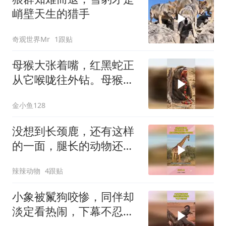
峭壁天生的猎手
奇观世界Mr
1跟贴
母猴大张着嘴，红黑蛇正
从它喉咙往外钻。母猴表
情痛苦，双手掐着
金小鱼128
没想到长颈鹿，还有这样
的一面，腿长的动物还是
很占优势的
辣辣动物
4跟贴
小象被鬣狗咬惨，同伴却
淡定看热闹，下幕不忍心
看