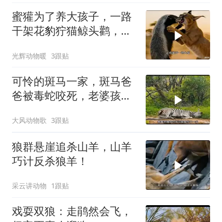
蜜獾为了养大孩子，一路
干架花豹狞猫鲸头鹳，养
孩子太费妈了
光辉动物暖
3跟贴
可怜的斑马一家，斑马爸
爸被毒蛇咬死，老婆孩子
被鬣狗分尸
大风动物歌
3跟贴
狼群悬崖追杀山羊，山羊
巧计反杀狼羊！
采云讲动物
1跟贴
戏耍双狼：走鹃然会飞，