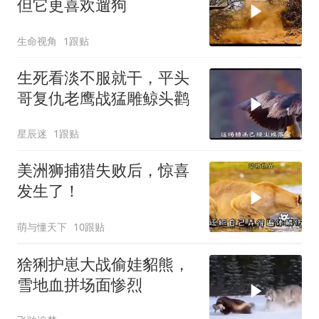
但它更喜欢遛狗
生命视角
1跟贴
生死看淡不服就干，平头
哥复仇老鹰战猛雕鲸头鹳
星辰迷
1跟贴
美洲狮捕猎失败后，惊喜
发生了！
萌与懂天下
10跟贴
猞猁护崽大战偷娃貂熊，
雪地血拼场面惨烈