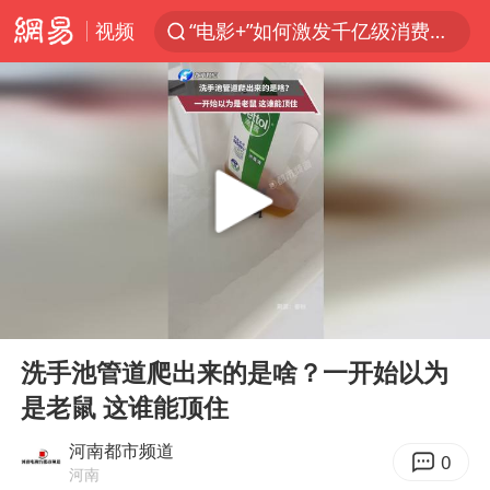
视频
“电影+”如何激发千亿级消费新活力？
日本试射“战斧”导弹，国防部回应
台风白海豚中心风力增强
向鹏0-3不敌张本智和
百花奖开幕式
四川宜宾高县4.9级地震致1死
“新疆阿勒泰八月能滑雪”不实
00:00
00:05
刘国正说向鹏打得很窝囊
Play
Ent
full
陈幸同晋级WTT横滨冠军赛8强
洗手池管道爬出来的是啥？一开始以为
是老鼠 这谁能顶住
我国外贸延续良好增长态势
广东雷州通报特教老师招聘违规事件
河南都市频道
0
河南