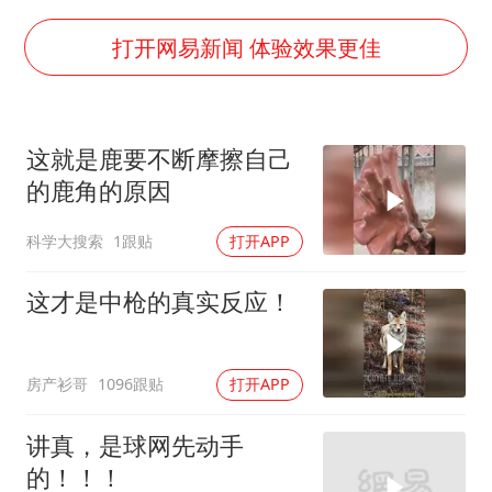
两名乘客在飞机上因调节座椅起冲突
国防部：中国军队坚决反制任何闹海挑衅图谋
打开网易新闻 体验效果更佳
女儿为争财产堵门阻挠父亲出殡
今日立秋你咬秋了吗
这就是鹿要不断摩擦自己
“今天得有40℃了吧 为啥还不预警”
的鹿角的原因
建筑工人不慎坠落身体被3根钢筋刺穿
科学大搜索
1跟贴
打开APP
夯实基础开新局
这才是中枪的真实反应！
房产衫哥
1096跟贴
打开APP
讲真，是球网先动手
的！！！