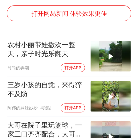
中方公布5项对美反制措施
男子出狱前8天被改判死缓
打开网易新闻 体验效果更佳
13岁少年白天写作业晚上夜市炒粉
四预警齐发！双台风影响多个海域
农村小丽带娃撒欢一整
华为新款折叠屏电脑24999元起
天，亲子时光乐翻天
坚持党全面领导和党中央集中统一领导
时尚的弄潮
打开APP
三岁小孩的自觉，来得猝
不及防
阿伟的妹妹妙妙
4跟贴
打开APP
大哥在院子里玩篮球，一
家三口齐齐配合，大哥玩