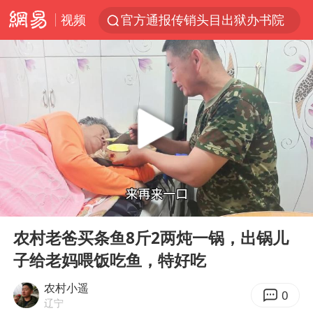
视频
官方通报传销头目出狱办书院
普京宣布多项人事调整
台风白海豚可能在浙江登陆
美股收盘：道指再创历史新高
人贩子“梅姨”真实姓名曝光
强台风白海豚逐渐向我国靠近
被一条街帮助的“煎饼叔叔”去世
00:00
03:39
为鼓励女儿 41岁妈妈考上985研究生
Play
Ent
full
“老头乐”悬挂“蒙H好几个8”上路
农村老爸买条鱼8斤2两炖一锅，出锅儿
子给老妈喂饭吃鱼，特好吃
被错换37年女子起诉医院：本不需辍学
河南：领导干部要带头休假
农村小遥
0
辽宁