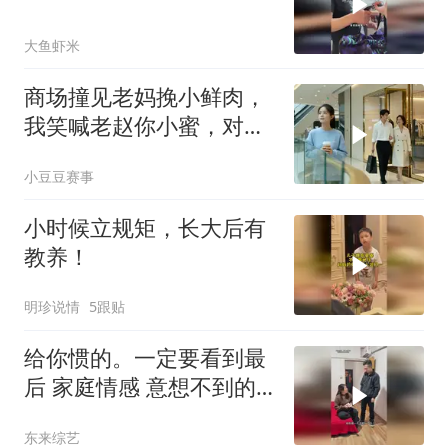
大鱼虾米
商场撞见老妈挽小鲜肉，
我笑喊老赵你小蜜，对方
当场变脸
小豆豆赛事
小时候立规矩，长大后有
教养！
明珍说情
5跟贴
给你惯的。一定要看到最
后 家庭情感 意想不到的
结局 内容太过真实 反转
东来综艺