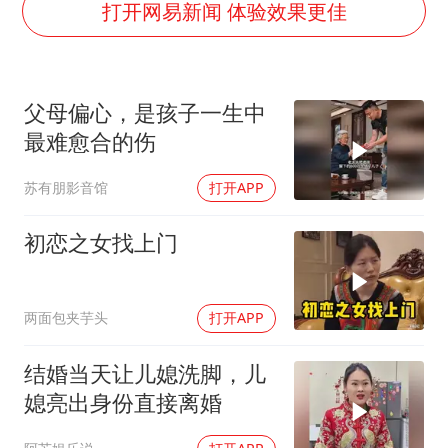
U17国足三连胜晋级明日之星半决赛
打开网易新闻 体验效果更佳
美股存储板块集体大跌
名创优品回应女子吐槽内裤质量差
父母偏心，是孩子一生中
日本试射“战斧”导弹，国防部回应
最难愈合的伤
东航：国内客票提前14天免费退改
苏有朋影音馆
打开APP
夯实基础开新局
初恋之女找上门
两面包夹芋头
打开APP
结婚当天让儿媳洗脚，儿
媳亮出身份直接离婚