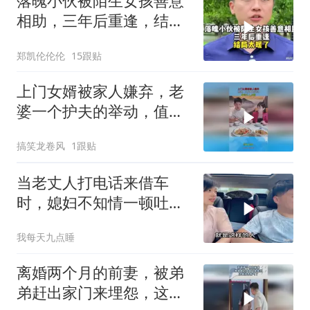
落魄小伙被陌生女孩善意
相助，三年后重逢，结局
太暖了
郑凯伦伦伦
15跟贴
上门女婿被家人嫌弃，老
婆一个护夫的举动，值得
让人点赞！
搞笑龙卷风
1跟贴
当老丈人打电话来借车
时，媳妇不知情一顿吐
槽，媳妇又要被收拾了
我每天九点睡
离婚两个月的前妻，被弟
弟赶出家门来埋怨，这做