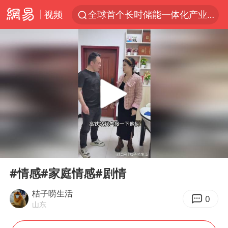
视频
全球首个长时储能一体化产业园量产
台风白海豚已进入24小时警戒线
“秋天的第一杯奶茶”6岁了
中国女篮70-67险胜尼日利亚女篮
四川宜宾高县4.9级地震致1死
上海：台风白海豚或将带来龙卷风
中巨芯：上半年归母净利润1405.77万元
00:00
00:39
38岁演员求职万岁山NPC成功
Play
Ent
full
胜宏科技：股票交易异常波动
#情感#家庭情感#剧情
国乒男单横滨冠军赛全军覆没
桔子唠生活
0
山东
胡彦斌获《歌手2026》歌王