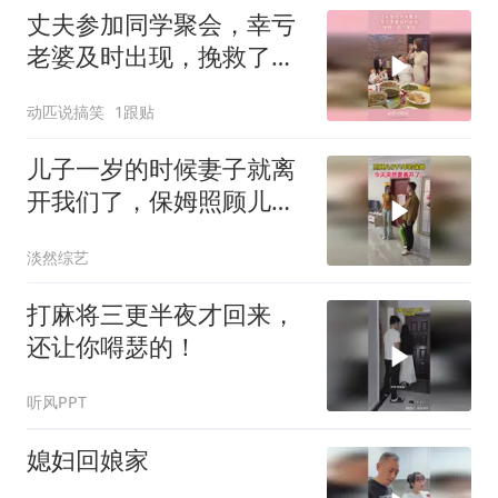
丈夫参加同学聚会，幸亏
老婆及时出现，挽救了两
个家庭
动匹说搞笑
1跟贴
儿子一岁的时候妻子就离
开我们了，保姆照顾儿子
八年今天突然要走
淡然综艺
打麻将三更半夜才回来，
还让你嘚瑟的！
听风PPT
媳妇回娘家