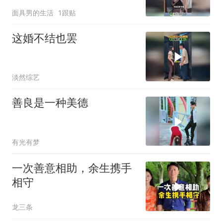
法太解气了！
面具男的生活
1跟贴
这婚不结也罢
淡然综艺
善良是一种美德
有光有梦
一次善意相助，余生携手
相守
龙三条