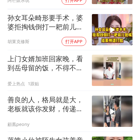
阿芒娱乐说
打开APP
孙女耳朵畸形要手术，婆
婆拒掏钱倒打一耙前儿媳
嘴馋，惨遭打脸！
胡莱克修斯
打开APP
上门女婿加班回家晚，看
到岳母留的饭，不得不佩
服其吃饭品德！
爱上热点
1跟贴
善良的人，格局就是大，
老板就该你发财，传递正
能量
顧凰peony