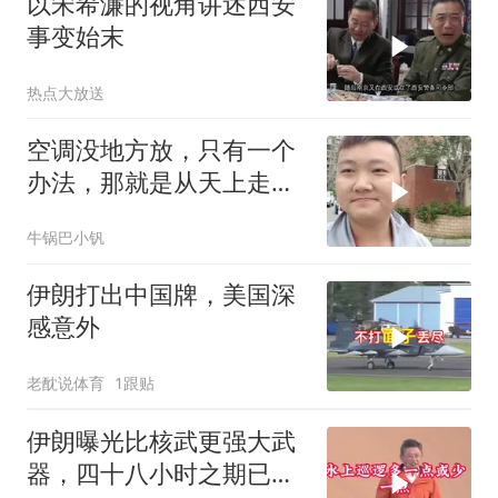
以宋希濂的视角讲述西安
事变始末
热点大放送
空调没地方放，只有一个
办法，那就是从天上走，
老师傅一招拿下
牛锅巴小钒
伊朗打出中国牌，美国深
感意外
老酖说体育
1跟贴
伊朗曝光比核武更强大武
器，四十八小时之期已