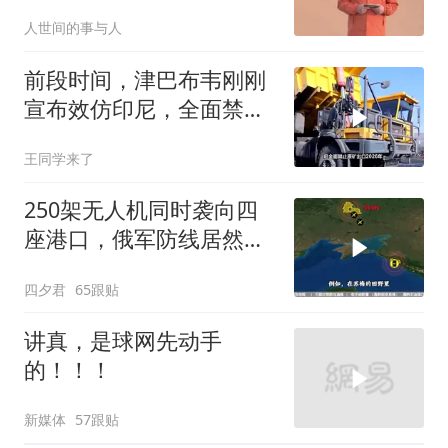
到，美军难以取胜
人世间的事与人
前段时间，津巴布韦刚刚
宣布效仿印尼，全面禁止
原矿出口
王同学来了
250架无人机同时袭向四
座港口，俄军防线居然彻
底瘫痪
四夕君
65跟贴
讲真，是球网先动手
的！！！
新媒体
57跟贴