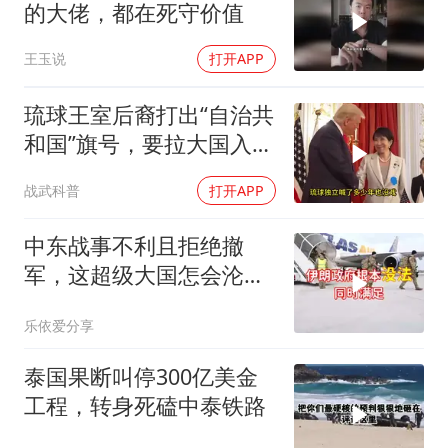
的大佬，都在死守价值
王玉说
打开APP
琉球王室后裔打出“自治共
和国”旗号，要拉大国入局
制衡美日
战武科普
打开APP
中东战事不利且拒绝撤
军，这超级大国怎会沦为
流氓式消耗战
乐依爱分享
泰国果断叫停300亿美金
工程，转身死磕中泰铁路