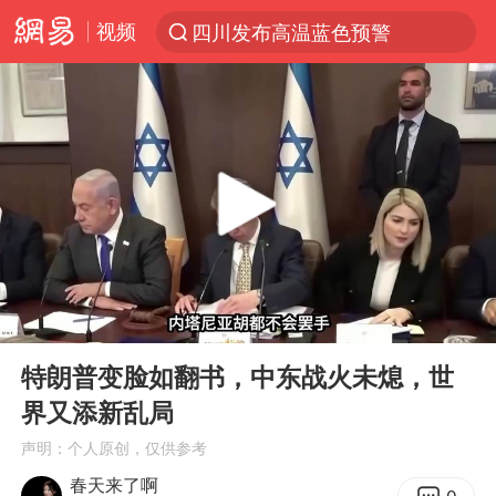
视频
四川发布高温蓝色预警
台风“白海豚”登陆 各地各部门全力应对
上海鼓励居家办公
上海青浦区启动防汛防台Ⅰ级响应
血指纹匹配成功，20年悬案告破！凶手被执行死刑
费大厨口号更改 不再宣传小炒肉大王
独闯南太行失联女子遗体已找到
00:00
06:55
成都多趟列车临时停运
Play
Ent
full
多地银行上调存款利率
特朗普变脸如翻书，中东战火未熄，世
界又添新乱局
演员秦焰去世 曾出演《狂飙》
声明：个人原创，仅供参考
中央气象台继续发布暴雨橙警
春天来了啊