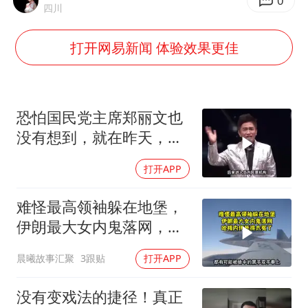
朱一龙的鼻子怎么了
0
四川
白海豚突然大拐弯 走出罕见路线
打开网易新闻 体验效果更佳
周星驰妈妈现身香港首映礼
SK海力士回应“或出售重庆工厂”传闻
大疆错失宇树
恐怕国民党主席郑丽文也
三预警齐发 11个省份有大到暴雨
没有想到，就在昨天，对
她来讲，
“还不如不放假”
打开APP
从科技创新看开局起步的时与势
难怪最高领袖躲在地堡，
伊朗最大女内鬼落网，哈
梅内伊死得太冤了
晨曦故事汇聚
3跟贴
打开APP
没有变戏法的捷径！真正