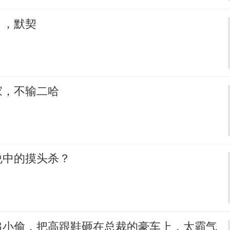
，，默契
家，不输二哈
说中的摸头杀？
追小偷，把高跟鞋砸在总裁的豪车上，太霸气