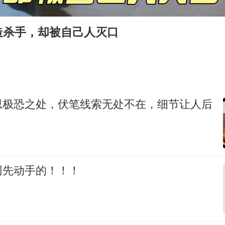
《龙餐馆》 冲奖
国足U17与阿森纳决赛取消 并列冠军
造杀手，却被自己人灭口
上门女婿出轨女邻居多年被判重婚罪
构建更高水平的全民健身公共服务体系
韩军前线部队连曝丑闻
奋力开创中国式现代化建设新局面
思极恐之处，伏笔线索无处不在，细节让人后
网先动手的！！！