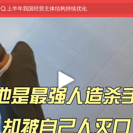
白海豚登陆强度略强于巴威
《披荆斩棘2026》阵容官宣
杭州机场已取消航班388架次
浙江省委书记：该停下的坚决停下来
中国籍豪华游艇富商之子在泰国被杀
美将每月供乌爱国者拦截导弹
白海豚北上或致京津冀暴雨
上海中心千吨“镇楼神器”摆动明显
10余省份将出现强风雨 局地特大暴雨
世界第1特鲁姆普斯诺克中国赛一轮游
新疆一婚礼线上邀请引热议