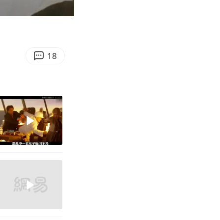
09:55
Enter
fullscreen
18