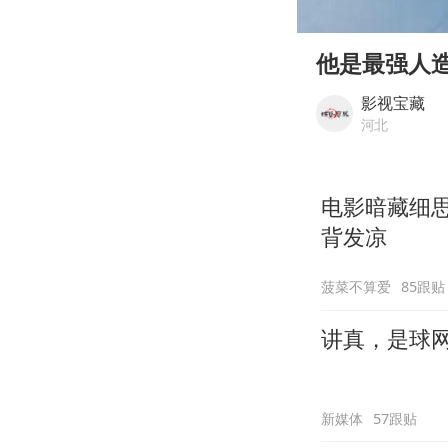
00:00
Play
他是最强人
影视宝藏
河北
电影暗藏细
背发凉
菠菜不算爱
85跟贴
讲真，是球
新媒体
57跟贴