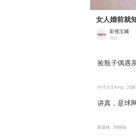
00:00
Play
女人婚前就
影视宝藏
河北
捡瓶子偶遇
仔仔大王king
25
讲真，是球
新媒体
39跟贴