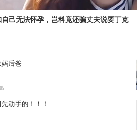
村民谈“梅姨”：叫的其实是“媒姨”
中国养老床位“三连降”
知自己无法怀孕，岂料竟还骗丈夫说要丁克
哪吒汽车南宁工厂设备降价20%拍卖
贵州轮胎子公司获美国退税8136万
郑国霖回应去景区上班被保安拦下
奋进开新局 实干挑大梁
亲妈后爸
跟贴
网先动手的！！！