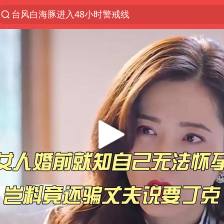
台风白海豚进入48小时警戒线
佛得角门将亮相智利俱乐部主场
中方回应是否在太平洋海底开采稀土
看守所辅警收受10万获刑1年
宇树科技发行价格150.80元/股
宇树科技王兴兴身家有望超200亿元
五粮液渠道价一箱上涨近百元
CIA被曝已秘密设立古巴工作组
法国下周开始禁止未经同意的电话营销
24小时不关空调 电费会更低吗
把党建设得更加坚强有力