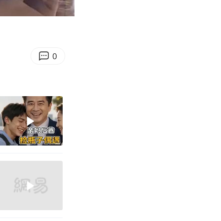
03:29
Enter
fullscreen
0