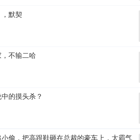
，，默契
家，不输二哈
说中的摸头杀？
追小偷，把高跟鞋砸在总裁的豪车上，太霸气