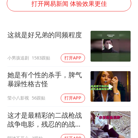
陈思诚零点晒照为佟丽娅庆生
打开网易新闻 体验效果更佳
夏日经济乘“热”而上 消费市场向“新”而行
36岁男演员成景区NPC后人气爆棚
这就是好兄弟的同频程度
身体出现这几个信号可能是肝在求救
宇树王兴兴被问了360多个问题
小男孩追剧
1583跟贴
打开APP
几元成本的AI广告导致千万市值蒸发
台当局重金为“台独”织“皇帝新衣”
她是有个性的杀手，脾气
乐享全民健身 共筑健康中国
暴躁性格古怪
莹小八影视
56跟贴
打开APP
这才是最精彩的二战枪战
战争电影，残忍的的战斗
场面