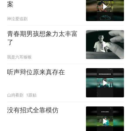
案
神泣爱追剧
青春期男孩想象力太丰富
了
我是六耳猕猴
听声辩位原来真存在
山鸡看剧
1跟贴
没有招式全靠模仿