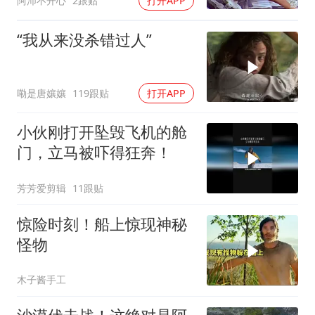
阿沛不开心
2跟贴
打开APP
“我从来没杀错过人”
嘞是唐孃孃
119跟贴
打开APP
小伙刚打开坠毁飞机的舱
门，立马被吓得狂奔！
芳芳爱剪辑
11跟贴
惊险时刻！船上惊现神秘
怪物
木子酱手工