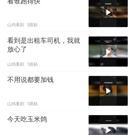
看谁跑得快
山鸡看剧
3跟贴
看到是出租车司机，我就
放心了
山鸡看剧
1跟贴
不用说都要加钱
山鸡看剧
1跟贴
今天吃玉米鸽