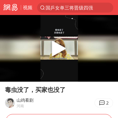
视频
国乒女单三将晋级四强
光影经济撬动暑期消费新蓝海
三警齐发！多地10级以上雷暴大风
马克·艾伦退出斯诺克中国公开赛
日本发布排名：“中国第一，美日德韩英法居后”
央视新主播李秋莹孙亚鹏亮相
情侣平潭拍日出坠崖1死1伤
00:00
00:34
大V：马科斯把路走绝了
Play
Ent
full
白海豚将正面袭击贯穿浙江
毒虫没了，买家也没了
购飞机票7分钟后退票被扣2022元
山鸡看剧
2
河南
杭州全市有序停课