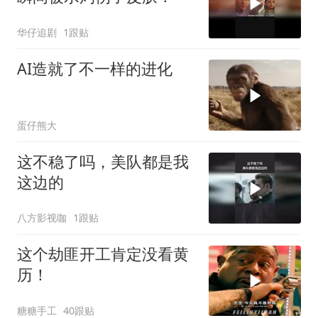
华仔追剧
1跟贴
AI造就了不一样的进化
蛋仔熊大
这不稳了吗，美队都是我
这边的
八方影视咖
1跟贴
这个劫匪开工肯定没看黄
历！
糖糖手工
40跟贴