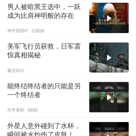
男人被暗黑王选中，一跃
成为比肩神明般的存在
神手甜西吖
22跟贴
美军飞行员获救，日军震
惊真相揭秘
趣说知识
能终结终结者的只能是另
一个终结者
对齐看剧
4跟贴
外星人意外碰到了水杯，
瞬间被水灼伤了皮肤！