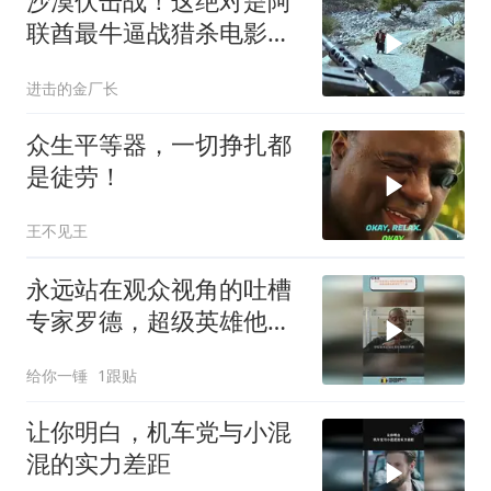
沙漠伏击战！这绝对是阿
联酋最牛逼战猎杀电影，
全程劲爆激战震撼
进击的金厂长
众生平等器，一切挣扎都
是徒劳！
王不见王
永远站在观众视角的吐槽
专家罗德，超级英雄他都
调侃了个遍
给你一锤
1跟贴
让你明白，机车党与小混
混的实力差距