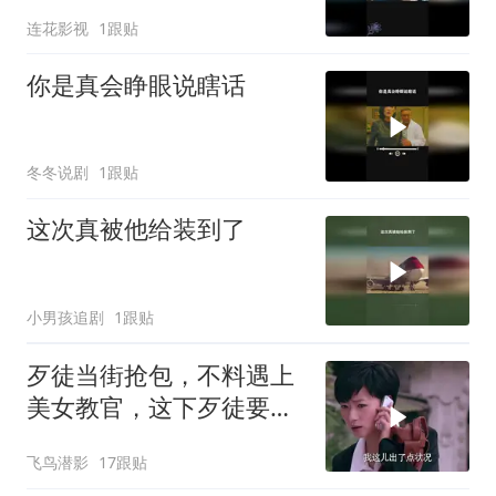
连花影视
1跟贴
你是真会睁眼说瞎话
冬冬说剧
1跟贴
这次真被他给装到了
小男孩追剧
1跟贴
歹徒当街抢包，不料遇上
美女教官，这下歹徒要惨
了
飞鸟潜影
17跟贴