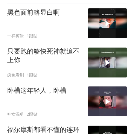
黑色面前略显白啊
一样剪辑
1跟贴
只要跑的够快死神就追不
上你
疯兔看剧
1跟贴
卧槽这年轻人，卧槽
神女混剪
2跟贴
福尔摩斯都看不懂的连环