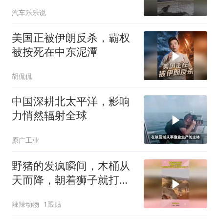
汽车乐乐说
美国正被伊朗反杀，霸权
被按死在中东泥潭
胡侃侃
中国深耕北太平洋，影响
力悄然辐射全球
原广工业
野猪的发疯瞬间，木桶从
天而降，朝着狮子就打去
知道自己玩大了
辣辣动物
1跟贴