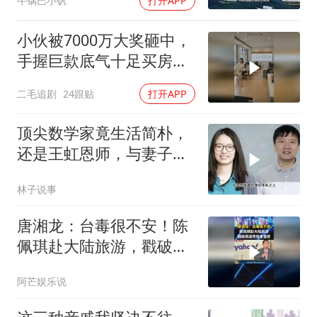
牛锅巴小钒
打开APP
小伙被7000万大奖砸中，
手握巨款底气十足买房不
问价！
二毛追剧
24跟贴
打开APP
顶尖数学家竟生活简朴，
还是王虹恩师，与妻子合
照慈眉善目
林子说事
唐湘龙：台毒很不安！陈
佩琪赴大陆旅游，戳破民
进党信息茧房！
阿芒娱乐说