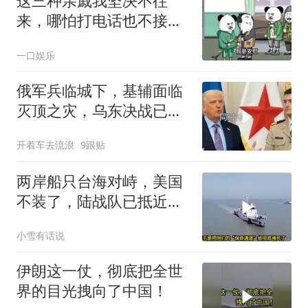
这三种亲戚我坚决不往
来，哪怕打电话也不接，
断交！
一口娱乐
俄军兵临城下，基辅面临
灭顶之灾，乌东决战已打
响
开着车去流浪
9跟贴
两岸船只台海对峙，美国
不装了，陆战队已抵近台
岛，日本也介入了
小雪有话说
伊朗这一仗，彻底把全世
界的目光拽向了中国！