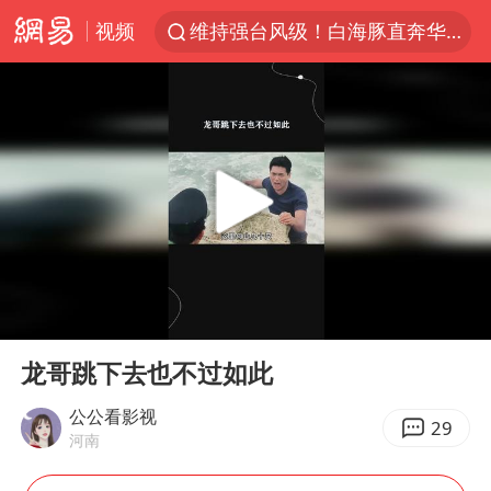
视频
维持强台风级！白海豚直奔华东沿海
美国退回1000亿美元关税
38岁山东财大教授刘海明逝世
顾客结账把钱扔地上 服务员霸气扔回
李亚鹏向地铁吐血女孩捐99999元
河南试行周五下午弹性离岗
“天津之眼”摩天轮附近2人落水
00:00
00:22
沙特否认与胡塞武装举行会谈
Play
Ent
full
“银行午休1.5小时”留个窗口行不行
龙哥跳下去也不过如此
如何把百年大党建设得更加坚强有力
公公看影视
29
河南
41岁女子为鼓励女儿考上985研究生