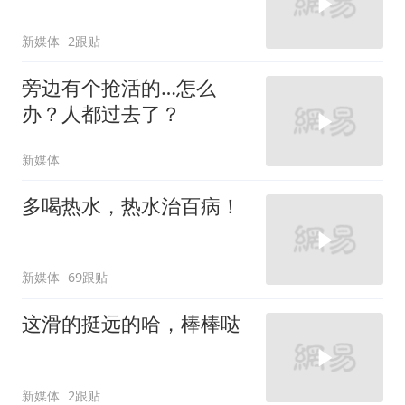
新媒体
2跟贴
旁边有个抢活的…怎么
办？人都过去了？
新媒体
多喝热水，热水治百病！
新媒体
69跟贴
这滑的挺远的哈，棒棒哒
新媒体
2跟贴