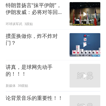
特朗普扬言“抹平伊朗”，
伊朗发威：必将对等回
应，送美国进地狱
环球谈军武
3跟贴
掼蛋换做你，炸不炸对
门？
讲真，是球网先动手
的！！！
新媒体
39跟贴
论背景音乐的重要性！！