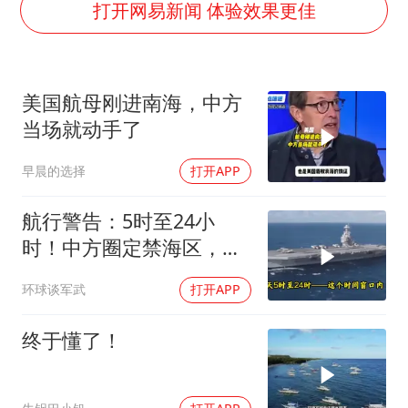
乘客脱鞋散发异味 司机提醒反被怼
打开网易新闻 体验效果更佳
日本籍女网红在韩直播时自杀身亡
香港殿堂级填词人黎彼得因病离世 终年76岁
美国航母刚进南海，中方
弹药库存告急 美军补货难
当场就动手了
总书记关心百姓身边这些民生大事
早晨的选择
打开APP
航行警告：5时至24小
时！中方圈定禁海区，美
航母紧急后撤，黄岩岛主
环球谈军武
打开APP
权已定
终于懂了！