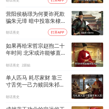
朝话熹史
打开APP
营阳侯杨璟为何要诈死欺
骗朱元璋 暗中投靠朱棣
呢？
朝话熹史
打开APP
如果再给宋哲宗赵煦二十
年时间 北宋或许能够直追
汉唐
朝话熹史
2跟贴
单人匹马 耗尽家财 靠三
寸舌凭一己力赎回朱祁镇
的杨善
朝话熹史