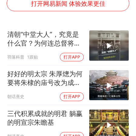
酒店花洒现排泄物住客索赔遭拒
打开网易新闻 体验效果更佳
杭州全市有序停课
商场现钱学森巨幅海报 负责人回应
清朝“中堂大人”，究竟是
36岁男演员成景区NPC后人气爆棚
什么官？为何连总督将军
全民健身事业高质量发展
都要躬身跪拜？
羽落科普
1跟贴
打开APP
台当局重金为“台独”织“皇帝新衣”
几元成本的AI广告导致千万市值蒸发
好好的明太宗 朱厚熜为何
乐享全民健身 共筑健康中国
要将朱棣的庙号改为成
祖？
朝话熹史
打开APP
三代积累成就的明君 躺赢
的明宣宗朱瞻基