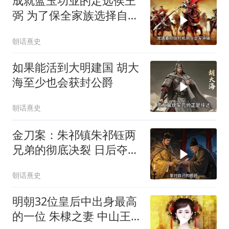
成就蓝玉功业的定远侯王
弼 为了保全家族选择自我
了断的双刀王
朝话熹史
如果能活到大明建国 胡大
海至少也会获封公爵
朝话熹史
金刀案：朱祁镇朱祁钰两
兄弟的彻底决裂 日后夺门
之变的伏笔
朝话熹史
明朝32位皇后中出身最高
的一位 朱棣之妻 中山王