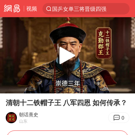
视频
国乒女单三将晋级四强
光影经济撬动暑期消费新蓝海
马克·艾伦退出斯诺克中国公开赛
新疆优化调整景区内自驾服务费
上四休三，但降薪1000元，你接受吗？
夏日经济乘“热”而上 消费市场向“新”而行
情侣平潭拍日出坠崖1死1伤
00:00
06:44
白海豚将正面袭击贯穿浙江
Play
Ent
full
央视新主播李秋莹孙亚鹏亮相
清朝十二铁帽子王 八军四恩 如何传承？
酒店回应车内过夜被收150元
朝话熹史
0
山东
黄金牛市回来了吗