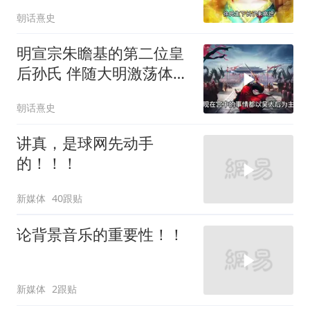
徐达长女徐氏
朝话熹史
明宣宗朱瞻基的第二位皇
后孙氏 伴随大明激荡体会
人生无常
朝话熹史
讲真，是球网先动手
的！！！
新媒体
40跟贴
论背景音乐的重要性！！
新媒体
2跟贴