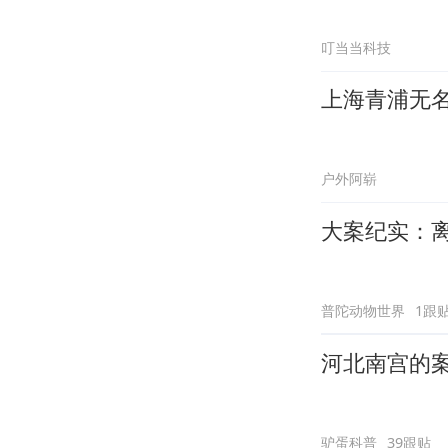
叮当当科技
上海青浦无
户外阿崭
大案纪实：
普陀动物世界
1跟
河北南宫的
驴蛋科普
39跟贴