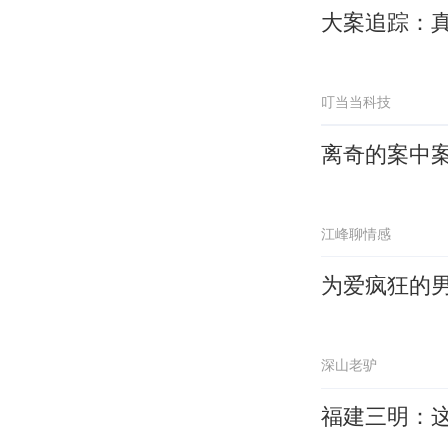
大案追踪：
叮当当科技
离奇的案中
江峰聊情感
为爱疯狂的
深山老驴
福建三明：