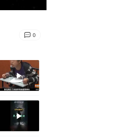
07:19
Enter
fullscreen
0