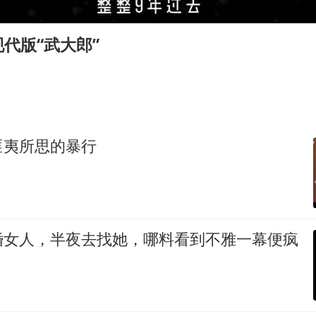
国防部：坚决反制任何闹海挑衅图谋
胡彦斌韩磊 谁帮谁
代版“武大郎”
胡彦斌获《歌手2026》歌王
秋天的第一杯奶茶到底有多火
38岁演员求职万岁山NPC成功
我国外贸延续良好增长态势
匪夷所思的暴行
胜宏科技：股票交易异常波动
夯实基础开新局
婚女人，半夜去找她，哪料看到不雅一幕便疯