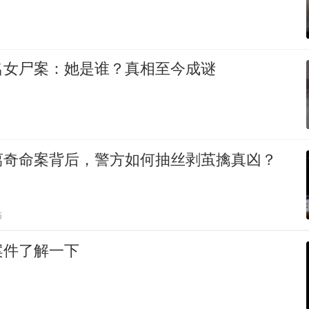
名女尸案：她是谁？真相至今成谜
离奇命案背后，警方如何抽丝剥茧擒真凶？
贴
案件了解一下