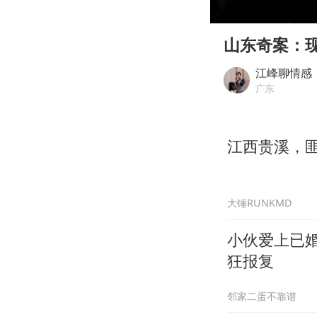
00:00
Play
山东奇案：现
江峰聊情感
广东
江西贵溪，
大锤RUNKMD
小伙爱上已
狂报复
邻家二蛋不靠谱