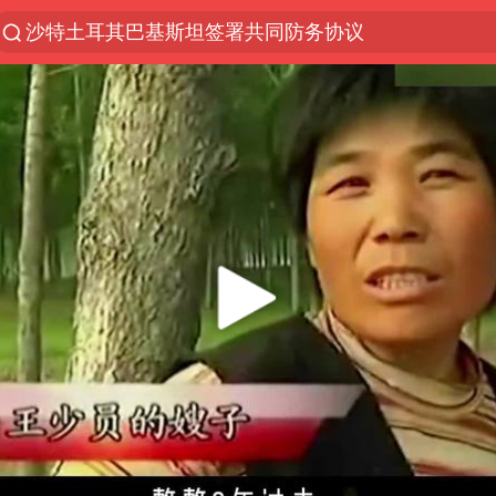
沙特土耳其巴基斯坦签署共同防务协议
“电影+”如何激发千亿级消费新活力？
泉州市委书记张毅恭被查
台风白海豚已进入24小时警戒线
全球首个长时储能一体化产业园量产
台风白海豚或吞并鲸鱼 登陆地点更新
四川宜宾市高县4.9级地震致1人死亡
名创优品回应女子吐槽内裤质量差
中巨芯：上半年归母净利润1405.77万元
中国女篮70-67险胜尼日利亚女篮
U17国足点球大战淘汰河床晋级决赛