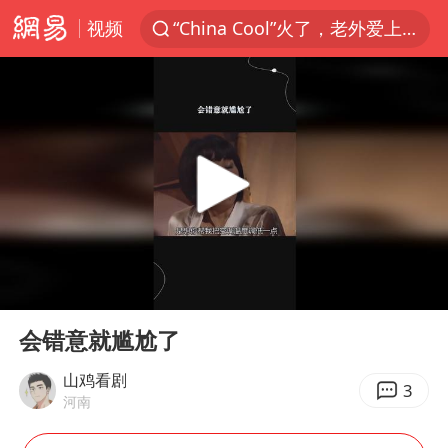
视频
“China Cool”火了，老外爱上中国避暑游
四川宜宾3.4级地震
新疆阿克苏地震
香港宏福苑火灾或由烟头引起
浙江台州《告全体市民书》
中国父女泰国骑摩托车坠崖1死1伤
伊斯兰版北约来了吗
00:00
00:21
网约车司机充电时猝死保险拒赔
Play
Ent
full
周末打虎 宋致远被查
会错意就尴尬了
泰国初中生饮弹自尽前开了26枪
山鸡看剧
3
河南
陕西柞水泥石流已致2死 仍有1人失联