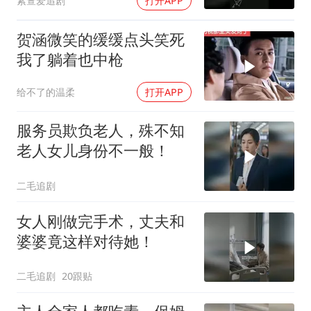
紫萱爱追剧
打开APP
贺涵微笑的缓缓点头笑死
我了躺着也中枪
给不了的温柔
打开APP
服务员欺负老人，殊不知
老人女儿身份不一般！
二毛追剧
女人刚做完手术，丈夫和
婆婆竟这样对待她！
二毛追剧
20跟贴