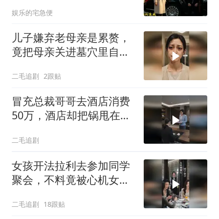
上了省长爸爸的专车
娱乐的宅急便
儿子嫌弃老母亲是累赘，
竟把母亲关进墓穴里自生
自灭！
二毛追剧
2跟贴
冒充总裁哥哥去酒店消费
50万，酒店却把锅甩在总
裁头上！
二毛追剧
女孩开法拉利去参加同学
聚会，不料竟被心机女冒
充车主！
二毛追剧
18跟贴