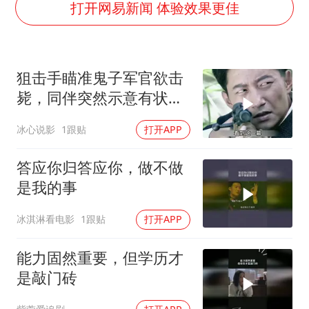
店主称换“青海拉面”招牌后生意更好
打开网易新闻 体验效果更佳
李斌称蔚来新车将搭载120度三元电池
多所高校取消艺考
狙击手瞄准鬼子军官欲击
22岁女生独闯南太行失联12天
毙，同伴突然示意有状
上半年国内居民出游人次34.63亿
况，鬼子胸前藏着钢板
冰心说影
1跟贴
打开APP
薛之谦杭州站演唱会取消
习近平心系体育强国建设
答应你归答应你，做不做
是我的事
冰淇淋看电影
1跟贴
打开APP
能力固然重要，但学历才
是敲门砖