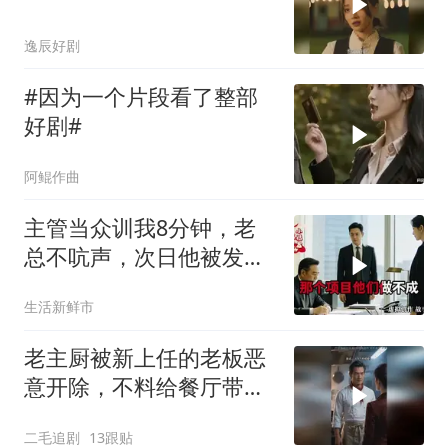
逸辰好剧
#因为一个片段看了整部
好剧#
阿鲲作曲
主管当众训我8分钟，老
总不吭声，次日他被发配
4座郊区仓库
生活新鲜市
老主厨被新上任的老板恶
意开除，不料给餐厅带来
巨大灾难！
二毛追剧
13跟贴