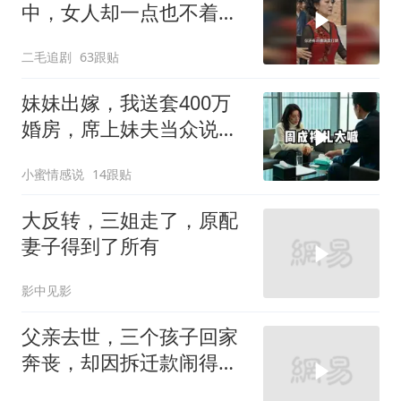
中，女人却一点也不着
急，太恶毒了！
二毛追剧
63跟贴
妹妹出嫁，我送套400万
婚房，席上妹夫当众说：
我媳妇要不是跟
小蜜情感说
14跟贴
大反转，三姐走了，原配
妻子得到了所有
影中见影
父亲去世，三个孩子回家
奔丧，却因拆迁款闹得死
去活来！