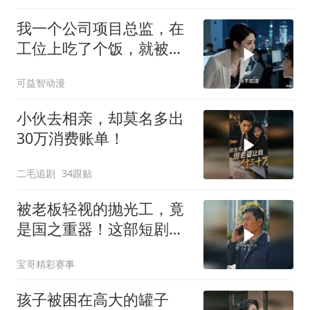
我一个公司项目总监，在
工位上吃了个饭，就被新
来的总监针对
可益智动漫
小伙去相亲，却莫名多出
30万消费账单！
二毛追剧
34跟贴
被老板轻视的抛光工，竟
是国之重器！这部短剧燃
炸了
宝哥精彩赛事
孩子被困在高大的罐子