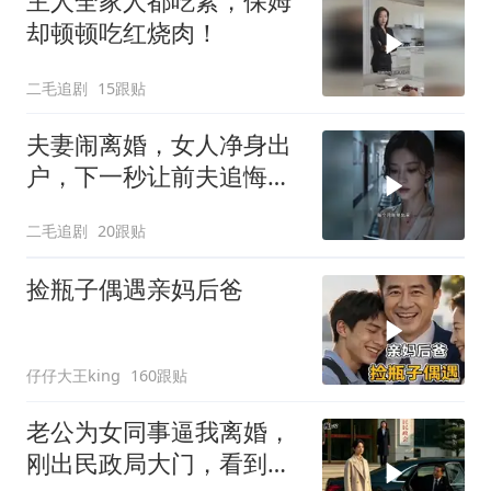
主人全家人都吃素，保姆
却顿顿吃红烧肉！
二毛追剧
15跟贴
夫妻闹离婚，女人净身出
户，下一秒让前夫追悔莫
及！
二毛追剧
20跟贴
捡瓶子偶遇亲妈后爸
仔仔大王king
160跟贴
老公为女同事逼我离婚，
刚出民政局大门，看到我