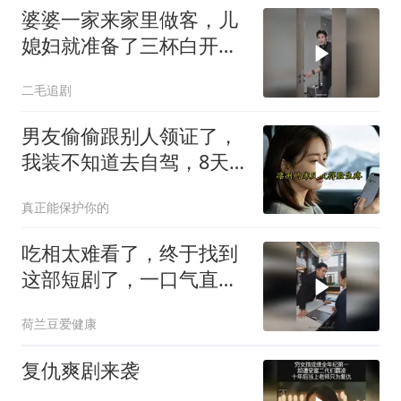
婆婆一家来家里做客，儿
媳妇就准备了三杯白开
水！
二毛追剧
男友偷偷跟别人领证了，
我装不知道去自驾，8天
后他发来消息：我妈住院
真正能保护你的
了，你什么时候过来交住
院费？我回
吃相太难看了，终于找到
这部短剧了，一口气直接
追到大结局，超赞
荷兰豆爱健康
复仇爽剧来袭