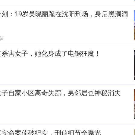
一刻：19岁吴晓丽跪在沈阳刑场，身后黑洞洞
贴
友杀害女子，她化身成了电锯狂魔！
女子自家小区离奇失踪，男邻居也神秘消失
真实命案侦破纪实，刑侦细节全曝光