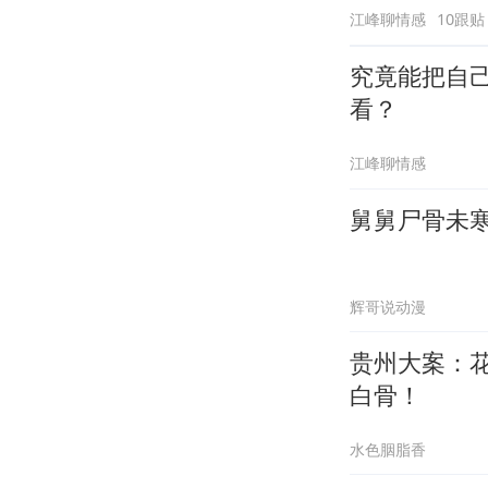
江峰聊情感
10跟贴
究竟能把自
看？
江峰聊情感
舅舅尸骨未
辉哥说动漫
贵州大案：
白骨！
水色胭脂香