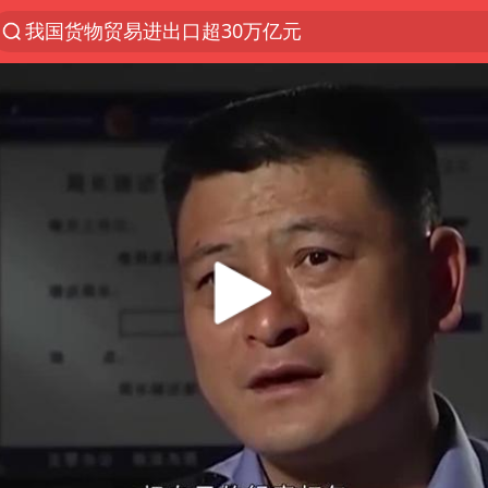
我国货物贸易进出口超30万亿元
佛山通报笔试前13被淘汰后5名进体检
国防部回应日本试射“战斧”导弹
广东雷州通报特教老师招聘违规事件
“立秋的第一杯奶茶”又爆单了
泰国枪击案凶手先杀祖父母后行凶
宇树科技中一签需缴款7.54万元
女子开一天一夜空调后二氧化碳中毒
国防部：坚决反制任何闹海挑衅图谋
山东一元代青花杯离奇失踪
台湾海峡南口北上船舶实施交通管制