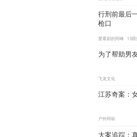
行刑前最后
枪口
爱看剧的阿峰
13跟
为了帮助男
飞龙文化
江苏奇案：
户外阿崭
大案追踪：