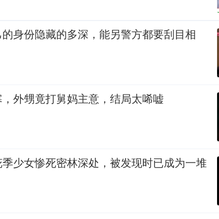
己的身份隐藏的多深，能另警方都要刮目相
寒，外甥竟打舅妈主意，结局太唏嘘
花季少女惨死密林深处，被发现时已成为一堆