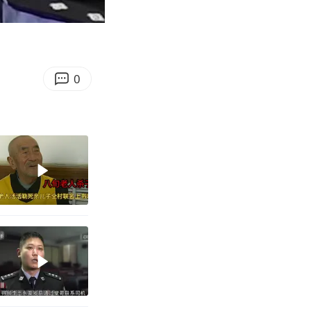
10:00
Enter
fullscreen
0