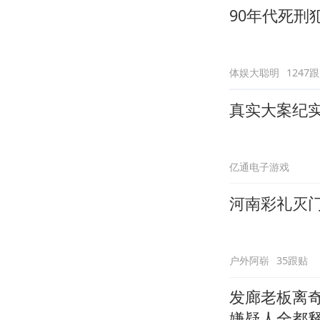
90年代死刑
体娱大聪明
1247
真实大案纪
亿通电子游戏
河南彩礼灭
户外阿崭
35跟贴
发廊老板离
嫌疑人全都