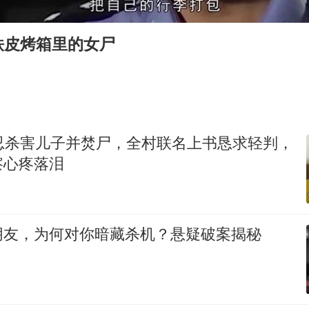
“新疆阿勒泰八月能滑雪”不实
向鹏0-3不敌张本智和
铁皮烤箱里的女尸
四川宜宾地震网友称睡觉被摇醒
今日立秋你咬秋了吗
公司“上四休三”但要降薪1000元
东方之约 相约未来
残忍杀害儿子并焚尸，全村联名上书恳求轻判，
察心疼落泪
朋友，为何对你暗藏杀机？悬疑破案揭秘