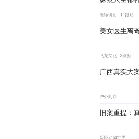
老谭讲史
11跟贴
美女医生离
飞龙文化
8跟贴
广西真实大
户外阿崭
旧案重提：
普陀动物世界