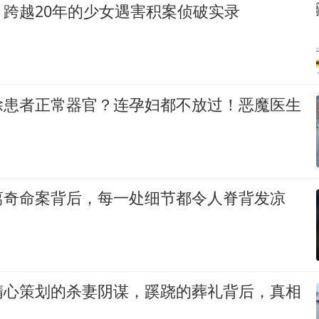
跨越20年的少女遇害积案侦破实录
除患者正常器官？连孕妇都不放过！恶魔医生
离奇命案背后，每一处细节都令人脊背发凉
精心策划的杀妻阴谋，蹊跷的葬礼背后，真相