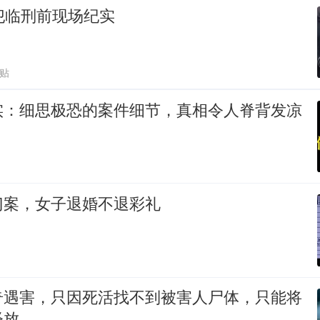
犯临刑前现场纪实
跟贴
实：细思极恐的案件细节，真相令人脊背发凉
门案，女子退婚不退彩礼
奇遇害，只因死活找不到被害人尸体，只能将
释放