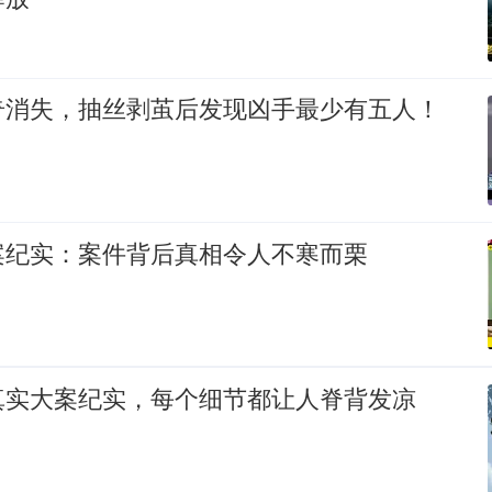
奇消失，抽丝剥茧后发现凶手最少有五人！
案纪实：案件背后真相令人不寒而栗
真实大案纪实，每个细节都让人脊背发凉