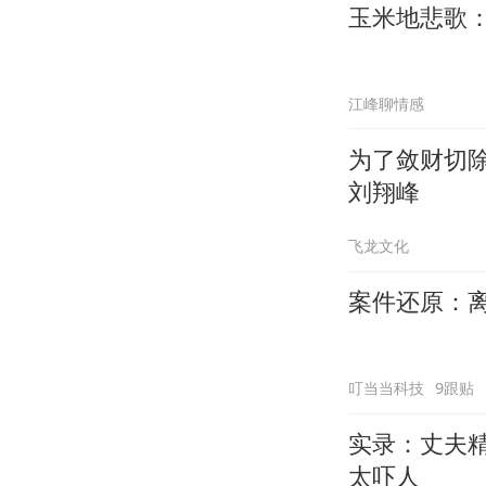
玉米地悲歌：
江峰聊情感
为了敛财切
刘翔峰
飞龙文化
案件还原：
叮当当科技
9跟贴
实录：丈夫
太吓人