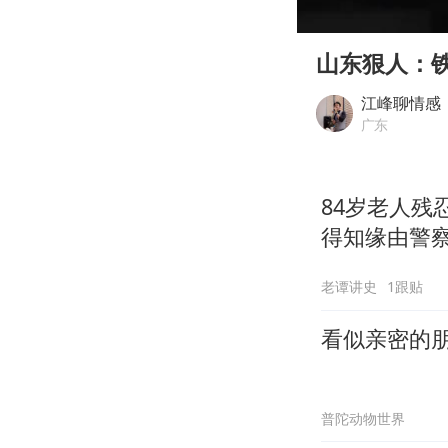
00:00
Play
山东狠人：
江峰聊情感
广东
84岁老人
得知缘由警
老谭讲史
1跟贴
看似亲密的
普陀动物世界