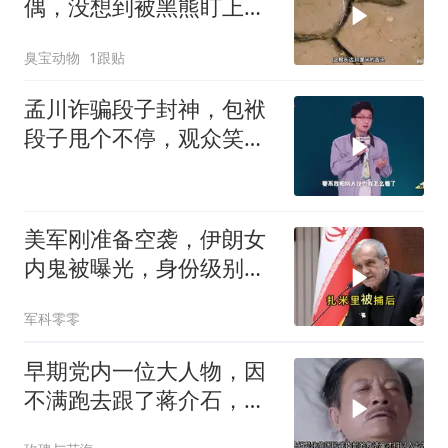
偶，没想到被黑熊盯上
了！
臭宝动物
1跟贴
孟川诈骗段子封神，包袱
段子甩个不停，观众笑到
失态丨脱口秀
美军刚准备空袭，伊朗女
内鬼被曝光，身份级别很
意外
军科零零
早期党内一位大人物，因
不满跑去跟了蒋介石，不
料晚年竟悲惨死