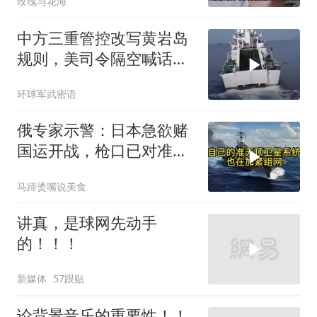
玫瑰与花海
中方三重管控改写黄岩岛
规则，美司令隔空喊话露
了底牌
环球军武密语
俄专家示警：日本急欲赌
国运开战，枪口已对准中
国
马蹄烫嘴说美食
讲真，是球网先动手
的！！！
新媒体
57跟贴
论背景音乐的重要性！！