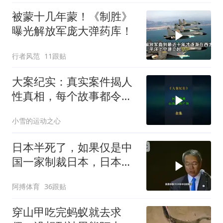
被蒙十几年蒙！《制胜》
曝光解放军庞大弹药库！
行者风范
11跟贴
大案纪实：真实案件揭人
性真相，每个故事都令人
震撼
小雪的运动之心
日本半死了，如果仅是中
国一家制裁日本，日本可
能还剩一口气
阿搏体育
36跟贴
穿山甲吃完蚂蚁就去求