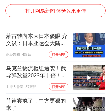
以军士兵把枪口对准中国记者
于东来直播和胖东来核心团队开会
打开网易新闻 体验效果更佳
2025年小学教师减少13.19万
泰国：高度重视中国游客旅游体验
蒙古转向东大日本傻眼 介
王艺迪无缘横滨赛决赛
文汲：日本亚运会大陆派
上海大部迎大暴雨
团参加！
正经娱阅
4跟贴
打开APP
构建更高水平的全民健身公共服务体系
乌克兰物流枢纽遭袭！俄
导弹数量2023年十倍！为
何越打越强？
主持人雪莹
37跟贴
打开APP
菲律宾疯了，中方更狠的
来了