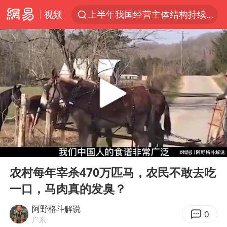
视频
上半年我国经营主体结构持续优化
上海暴雨红色预警
上海：5号线16号线浦江线全线停运
上海全域长途客运班次全部停运
周星驰母亲现身香港路演现场
王传君 《披荆斩棘》
国足U17与阿森纳决赛取消 并列冠军
00:00
07:48
上海有出现龙卷潜势
Play
Ent
full
王艺迪2-4不敌张本美和止步4强
农村每年宰杀470万匹马，农民不敢去吃
一口，马肉真的发臭？
上门女婿出轨女邻居多年被判重婚罪
1枚就能让航母瘫痪 轰-6J实力有多强
阿野格斗解说
0
广东