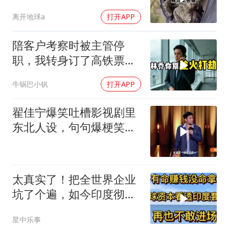
离开地球a
打开APP
陪客户考察时被主管停
职，我转身订了高铁票。
2小时后总监急疯了：12
牛锅巴小钒
打开APP
亿合同没你根本签不了
翟佳宁爆笑吐槽影视剧里
东北人设，句句爆梗笑点
密集，这段建
太真实了！把全世界企业
坑了个遍，如今印度彻底
无人问津
星中乐事