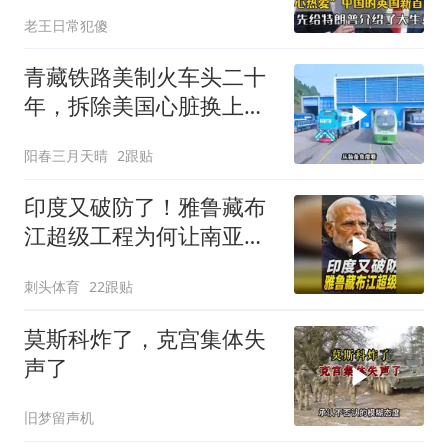
特朗普介绍大生意
老王日常犯傻
青藏铁路美制火车头二十
年，拆除美国心脏换上绿
色电力
阳春三月天晴
2跟贴
印度又破防了！雅鲁藏布
江超级工程为何让南亚失
眠
刺头体育
22跟贴
莫斯科炸了，克宫集体失
声了
旧梦留声机