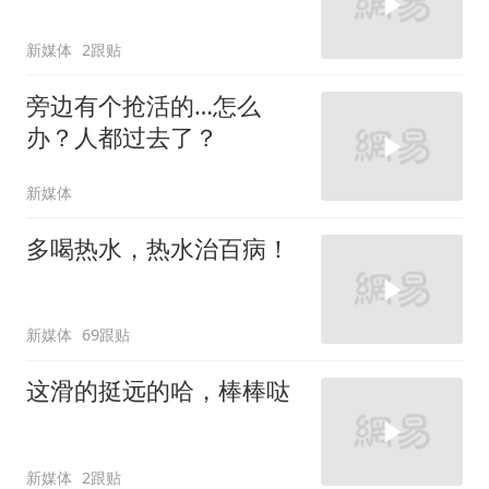
新媒体
2跟贴
旁边有个抢活的…怎么
办？人都过去了？
新媒体
多喝热水，热水治百病！
新媒体
69跟贴
这滑的挺远的哈，棒棒哒
新媒体
2跟贴