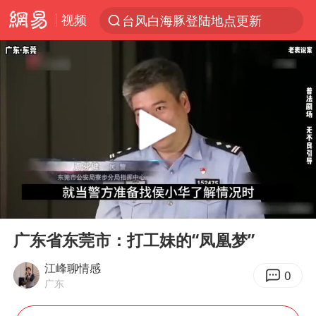
视频
台风白海豚登陆地点更新
以“新”破局 首发经济点亮城市消费活力
台风白海豚进入48小时警戒线
佛得角门将亮相智利俱乐部主场
宇树科技发行价格150.80元/股
看守所辅警收受10万获刑1年
宇树科技王兴兴身家有望超200亿元
00:00
07:44
五粮液渠道价一箱上涨近百元
Play
Ent
full
CIA被曝已秘密设立古巴工作组
广东省东莞市：打工妹的“凤凰梦”
U17国足1分钟轰2球
江峰聊情感
0
广东
泰国一女公务员妆容引争议 本人回应