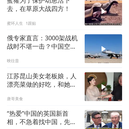
蜜獾为了保护幼崽活下
去，在草原大战四方！
蜜环人生
1跟贴
俄专家直言：3000架战机
战时不堪一击？中国空军
已非纸老虎
映往昔
江苏昆山美女老板娘，人
漂亮菜做的好吃，和她小
喝点
唐哥美食
“热爱”中国的英国新首
相，不急着找中国，先给