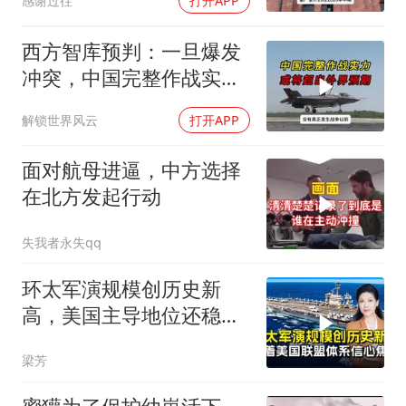
感谢过往
打开APP
西方智库预判：一旦爆发
冲突，中国完整作战实力
或将超出外界预期
解锁世界风云
打开APP
面对航母进逼，中方选择
在北方发起行动
失我者永失qq
环太军演规模创历史新
高，美国主导地位还稳得
住吗
梁芳