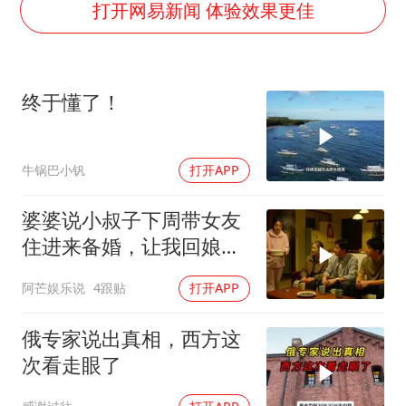
村民谈“梅姨”：叫的其实是“媒姨”
打开网易新闻 体验效果更佳
24小时不关空调 电费会更低吗
中国养老床位“三连降”
终于懂了！
哪吒汽车南宁工厂设备降价20%拍卖
郑国霖回应去景区上班被保安拦下
牛锅巴小钒
打开APP
我国编制完成新版全月地质图
“深圳地面沉降致车辆损坏”不实
婆婆说小叔子下周带女友
奋进开新局 实干挑大梁
住进来备婚，让我回娘家
住2个月，我点头
阿芒娱乐说
4跟贴
打开APP
俄专家说出真相，西方这
次看走眼了