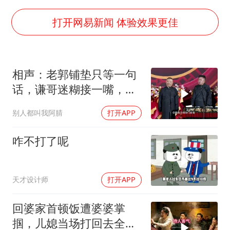
粉笔发布“自曝式”公开信
打开网易新闻 体验效果更佳
现代版摸金校尉落网查获400多枚古币
哈尔滨暴雨饭店门挡积水
服务实体经济 财政金融打出组合拳
相声：老郭铺垫只等一句
话，谦哥迷糊接一嘴，包
男子结婚8年发现3个女儿均非亲生
袱瞬间完成升华
奋进开新局 实干挑大梁
别人都叫我阿腈
打开APP
咋不打了呢
天才设计师
打开APP
回婆家首顿饭遭婆婆掌
掴，儿媳当场打回去全家