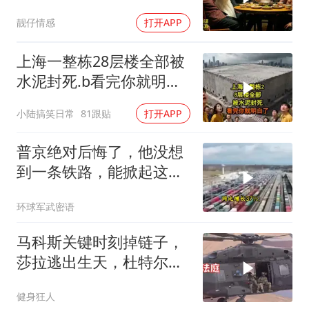
惊呆
靓仔情感
打开APP
上海一整栋28层楼全部被
水泥封死.b看完你就明白
了..s
小陆搞笑日常
81跟贴
打开APP
普京绝对后悔了，他没想
到一条铁路，能掀起这么
大的风浪，中亚格局彻底
环球军武密语
改写
马科斯关键时刻掉链子，
莎拉逃出生天，杜特尔特
家族稳了
健身狂人