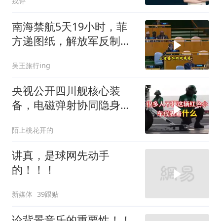
戎评
南海禁航5天19小时，菲
方递图纸，解放军反制组
合拳已到位
吴王旅行ing
央视公开四川舰核心装
备，电磁弹射协同隐身无
人机，位居世界前列
陌上桃花开的
讲真，是球网先动手
的！！！
新媒体
39跟贴
论背景音乐的重要性！！