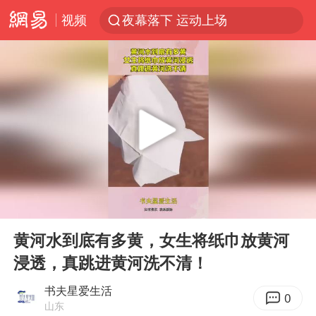
夜幕落下 运动上场
视频
1岁宝宝碰坏纸巾盒 宝妈被索赔924元
台风白海豚环流面积近似13个浙江
Meta被判支付5.67亿美元
台风白海豚逼近 暴雨大暴雨来袭
47岁妈妈突然产女 26岁女儿：很震惊
OpenAI为免费用户升级GPT-5.6 Luna
日本广岛民众举行游行反对政府行径
00:00
00:12
Play
Ent
实探山东最热的“中国蔬菜之乡”
full
黄河水到底有多黄，女生将纸巾放黄河
女子开一天一夜空调后二氧化碳中毒
浸透，真跳进黄河洗不清！
台风白海豚最新路径研判来了
书夫星爱生活
0
船舶避风项目停工 多地全力防台风
山东