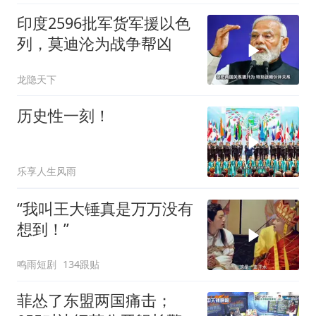
印度2596批军货军援以色
列，莫迪沦为战争帮凶
龙隐天下
历史性一刻！
乐享人生风雨
“我叫王大锤真是万万没有
想到！”
鸣雨短剧
134跟贴
菲怂了东盟两国痛击；