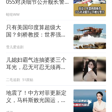
055对决细节公开舰长警
示｜帅化民.孙大千.谢寒
蛙哇WW
冰｜辣晚报20260805
只有美国印度算超级大
国？剑桥教授：世界强国
只有4个，没有印度
雪儿爱追剧
儿媳妇霸气连抽婆婆三个
耳光，忍无可忍无须再
忍，太解气了！
二毛追剧
51跟贴
地震了！中方对菲更新定
义，马科斯败光国运，还
剩19万亿债务未还