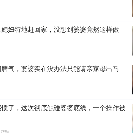
儿媳妇特地赶回家，没想到婆婆竟然这样做
闹脾气，婆婆实在没办法只能请亲家母出马
扈惯了，这次彻底触碰婆婆底线，一个操作被
1跟贴