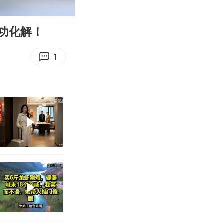
00:10
Enter
fullscreen
功化解！
1