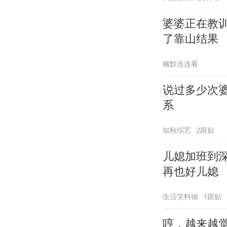
婆婆正在教
了靠山结果
幽默连连看
说过多少次
系
知秋综艺
2跟贴
儿媳加班到
再也好儿媳
生活笑料铺
1跟贴
哼，越来越