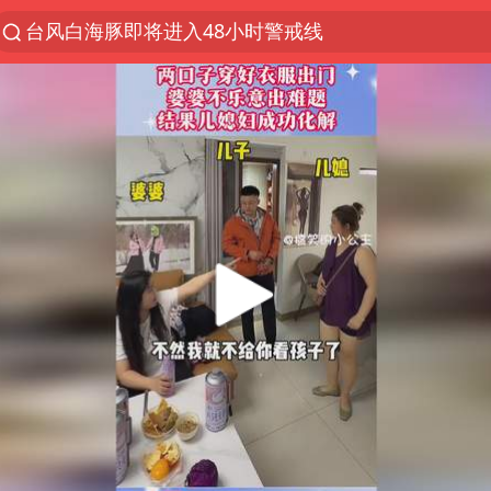
台风白海豚即将进入48小时警戒线
聚“绿”成势，结构转型活力足
台风白海豚影响中国已成定局
80后女柜员获聘4200亿银行副行长
郑国霖回应去景区上班被保安拦下
金饰克价大幅跳涨
多地要求领导干部带头休假
24小时不关空调 电费会更低吗
龚宝冬烈士安葬仪式举行
女子利用漏洞0元买了3千台电器
浙江舟山21条水上客运航线停航
《歌手》歌王之战帮唱嘉宾官宣