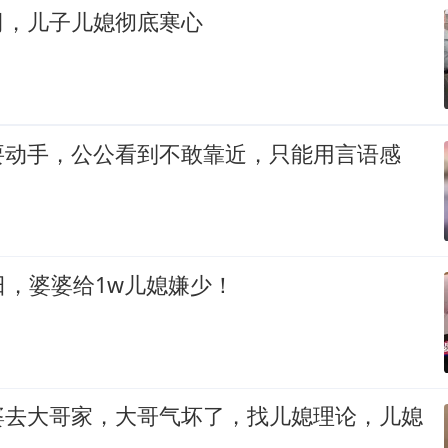
司，儿子儿媳彻底寒心
要动手，公公看到不敢靠近，只能用言语感
日，婆婆给1w儿媳嫌少！
婆去大哥家，大哥气坏了，找儿媳理论，儿媳