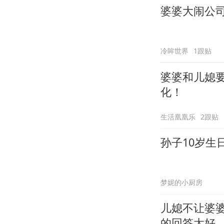
婆婆大闹公
冷眸世界
1跟贴
婆婆和儿媳
化！
生活凰凰乐
2跟贴
孙子10岁生
梦妮的小厨房
儿媳不让婆
的回答太好