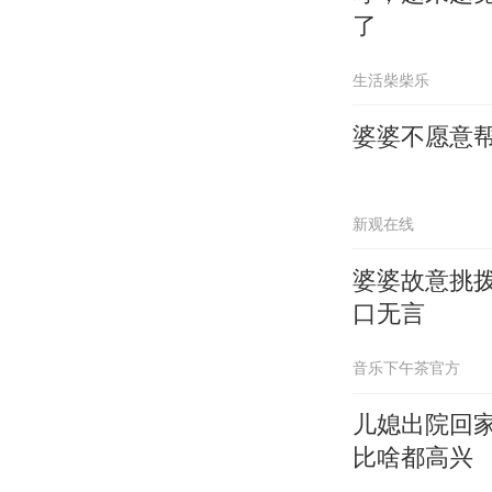
了
生活柴柴乐
婆婆不愿意
新观在线
婆婆故意挑
口无言
音乐下午茶官方
儿媳出院回
比啥都高兴