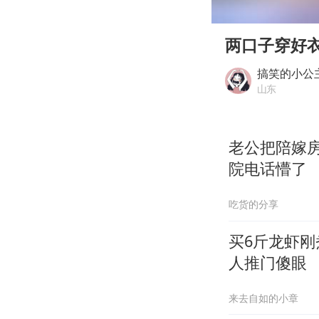
00:00
Play
两口子穿好
搞笑的小公
山东
老公把陪嫁
院电话懵了
吃货的分享
买6斤龙虾刚
人推门傻眼
来去自如的小章