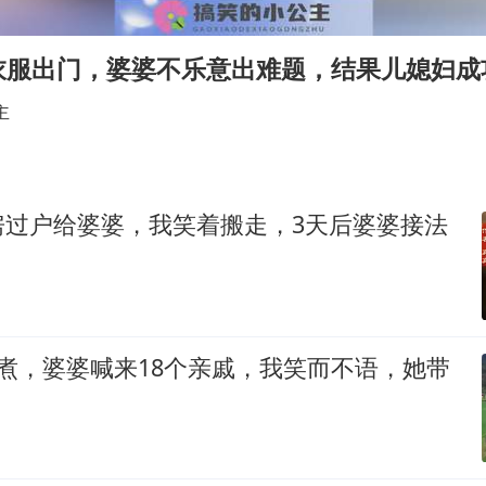
新华社权威快报|我国编制完成新版全月地质图
衣服出门，婆婆不乐意出难题，结果儿媳妇成
今年4位周星驰电影配角去世
号召领导带头休假 是大家不想休吗
主
中国五箭齐发反制美国
律师称“梅姨”若满75岁或不适用死刑
房过户给婆婆，我笑着搬走，3天后婆婆接法
要给全体职工“应休尽休”的底气
中国经济展现强大韧性和活力
煮，婆婆喊来18个亲戚，我笑而不语，她带