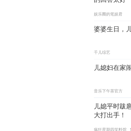
娱乐圈的笔娱君
婆婆生日，
千儿综艺
儿媳妇在家
音乐下午茶官方
儿媳平时跋
大打出手！
疯狂星期四笑料馆