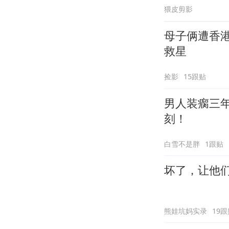
猥皮剪影
母子俩遭香
救星
捡影
15跟贴
男人装瘸三
刻！
白雪不是胖
1跟贴
坏了，让他
熊娃坑妈实录
19跟