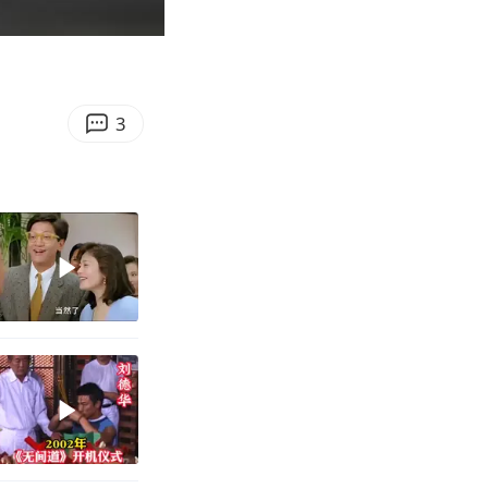
00:17
Enter
fullscreen
3