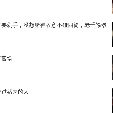
底要剁手，没想赌神故意不碰四筒，老千输惨
了官场
吃过猪肉的人