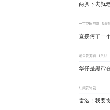
两脚下去就
一亩花田剪影
3跟
直接跨了一
老公爱剪辑
1跟贴
华仔是黑帮
红颜爱追剧
雷洛：我要