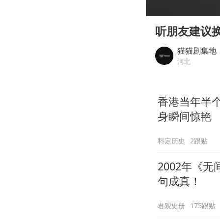
00:00
Play
听朋友建议
猫猫剧集地
河北
香港当年半
身瞬间惊艳
料定历史
2跟贴
2002年《
句成真！
君观史册
175跟贴