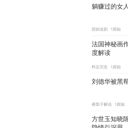
躺赚过的女
甜妞追剧
1跟贴
法国神秘画作
度解读
料定历史
1跟贴
刘德华被黑
裤梨子解说
1跟贴
方世玉知晓
隐情引深思