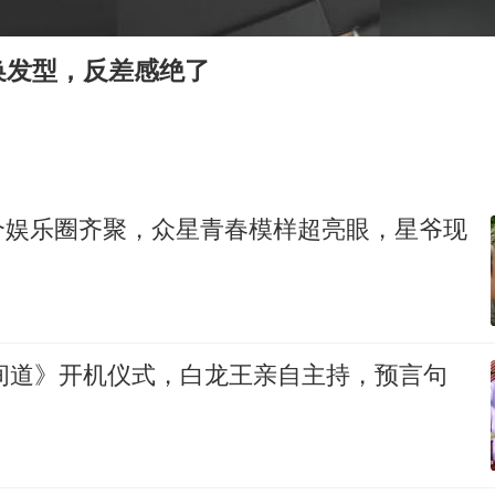
台风灿鸿未来对中国无影响
换发型，反差感绝了
河南某医院2.33亿工程串标案细节披露
立秋的仪式感
朱雨玲晋级WTT横滨冠军赛女单八强
“中国蔬菜之乡”最高温达41.8℃
个娱乐圈齐聚，众星青春模样超亮眼，星爷现
东方之约 相约未来
无间道》开机仪式，白龙王亲自主持，预言句