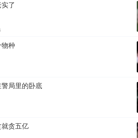
老实了
贴
个物种
在警局里的卧底
贪就贪五亿