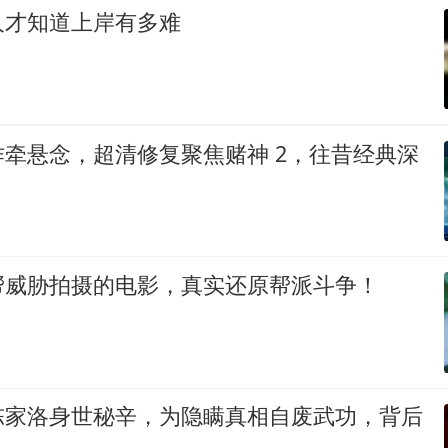
人才知道上岸有多难
牵悬念，超清修复聚焦赌神 2，往昔经典深
帮威胁拍摄的电影，真实还原帮派斗争！
陈家洛身世秘辛，为隐瞒真相自废武功，背后