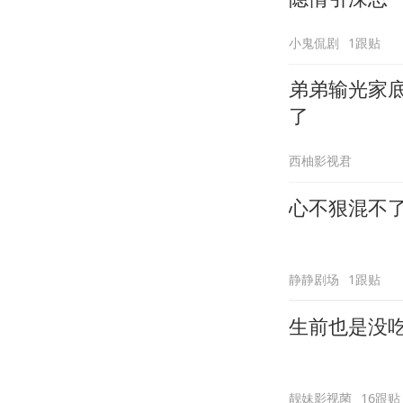
小鬼侃剧
1跟贴
弟弟输光家
了
西柚影视君
心不狠混不
静静剧场
1跟贴
生前也是没
靓妹影视菌
16跟贴