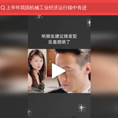
上半年我国机械工业经济运行稳中有进
汪峰阻止14岁女儿买大牌
“立秋的第一杯奶茶”又爆单了
四川宜宾市高县发生4.9级地震
王力宏演唱会黄牛带观众藏匿被查获
泰国校园枪击案死亡人数升至7人
佛山通报笔试前13被淘汰后5名进体检
陕西省委书记赶赴柞水县杏坪镇
女孩摆摊卖菌子时收到北大通知书
公司“上四休三”但要降薪1000元
改名后的“青海拉面”店
广岛核爆81周年央视播《奥本海默》