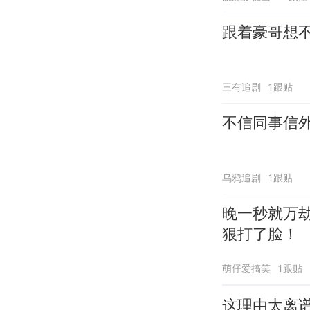
跟着豪哥想
三有追剧
1跟贴
不信同事信
乌鸦追剧
1跟贴
晚一秒就万
狠打了脸！
萌仔爱搞笑
1跟贴
这理由太离