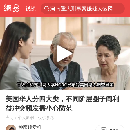
视频
河南重大刑事案嫌疑人落网
解锁各地夏日限定体验
西湖突现狂风暴雨 游客瞬间被浇透
金饰克价一夜涨回1300元
新疆景区自驾服务费改为按车收费
视频丨中国东方电气集团原党组副书记、董事宋致远被查
梁家辉：到内地拍戏不是北上是回归
00:00
06:12
白海豚将正面袭击贯穿浙江
Play
Ent
full
酒店回应车内过夜被收150元
美国华人分四大类，不同阶层圈子间利
益冲突频发需小心防范
几元成本 千万市值蒸发
声明：个人原创，仅供参考
牛津大学一纸声明甩不了锅
神颜贩卖机