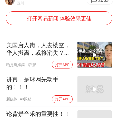
儿子陪躺平老爹体验外卖员火了
2005
四川
浙江台州《告全体市民书》
打开网易新闻 体验效果更佳
香港宏福苑火灾或由烟头引起
西贝创始人贾国龙押注鲜羊赛道
“不怕六爷挂得多 就怕六爷挂一颗”
美国唐人街，人去楼空，
多个明星演唱会取消
华人搬离，或将消失？谈
起原因现实又痛心
36岁男演员成景区NPC后人气爆棚
嘞是唐孃孃
1跟贴
打开APP
人民的健康、体质、幸福一脉相承
讲真，是球网先动手
的！！！
新媒体
40跟贴
打开APP
论背景音乐的重要性！！