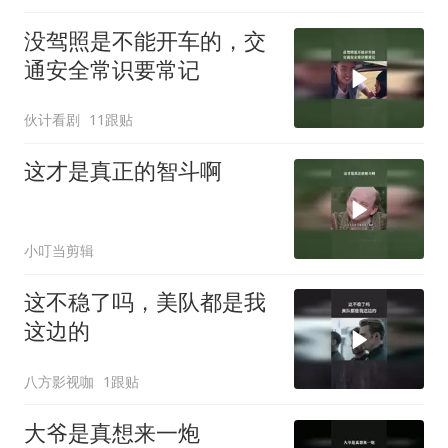
没驾照是不能开车的，交
通安全常识要常记
伙计看剧
11跟贴
这才是真正的智斗啊
小叮当剪辑
这不稳了吗，美队都是我
这边的
八方影视咖
1跟贴
大爷是真想来一炮