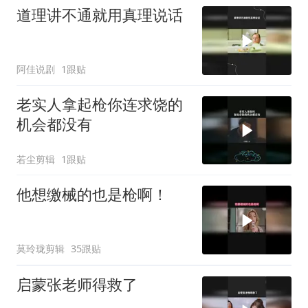
道理讲不通就用真理说话
阿佳说剧
1跟贴
老实人拿起枪你连求饶的
机会都没有
若尘剪辑
1跟贴
他想缴械的也是枪啊！
莫玲珑剪辑
35跟贴
启蒙张老师得救了