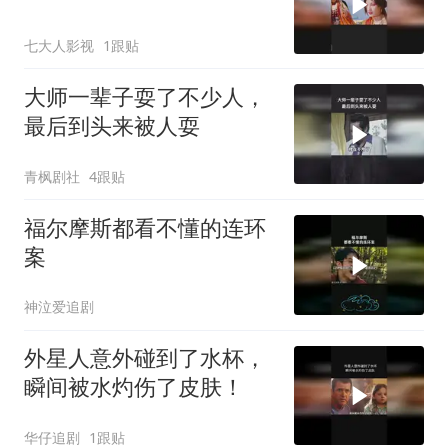
七大人影视
1跟贴
大师一辈子耍了不少人，
最后到头来被人耍
青枫剧社
4跟贴
福尔摩斯都看不懂的连环
案
神泣爱追剧
外星人意外碰到了水杯，
瞬间被水灼伤了皮肤！
华仔追剧
1跟贴