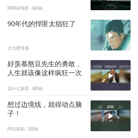
阿萌讲电影
4跟贴
90年代的悍匪太猖狂了
次元君情感
好羡慕憨豆先生的勇敢，
人生就该像这样疯狂一次
柒小七追剧
4跟贴
想过边境线，就得动点脑
子！
阿佳说剧
2跟贴