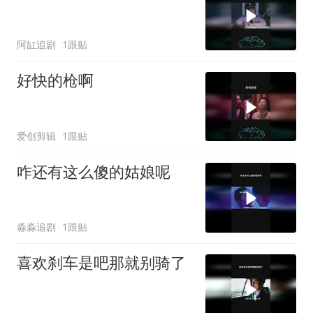
阿缸追剧
1跟贴
好快的枪啊
爱创剪辑
1跟贴
咋还有这么傻的姑娘呢
淼淼追剧
1跟贴
喜欢刹车是吧那就别骑了