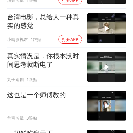
浪嫂剪辑
1跟贴
打开APP
台湾电影，总给人一种真
实的感觉
小晴影视君
1跟贴
打开APP
真实情况是，你根本没时
间思考就断电了
丸子追剧
1跟贴
这也是一个师傅教的
莹宝剪辑
3跟贴