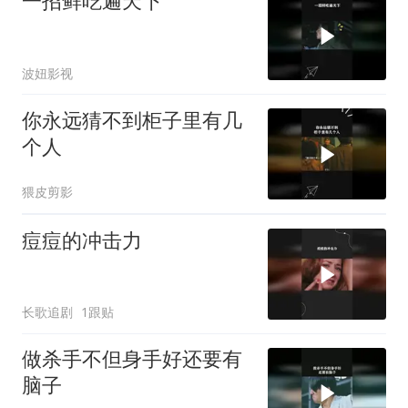
一招鲜吃遍天下
波妞影视
你永远猜不到柜子里有几
个人
猥皮剪影
痘痘的冲击力
长歌追剧
1跟贴
做杀手不但身手好还要有
脑子