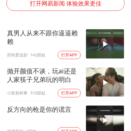
“今天得有40℃了吧 为啥还不预警”
打开网易新闻 体验效果更佳
“新疆阿勒泰八月能滑雪”不实
U17国足点球大战淘汰河床晋级决赛
真男人从来不跟你逼逼赖
日本试射“战斧”导弹，国防部回应
赖
胡彦斌获《歌手2026》歌王
弈秋爱追剧
142跟贴
打开APP
名创优品回应女子吐槽内裤质量差
夯实基础开新局
抛开颜值不谈，玩ai还是
人家筷子兄弟玩的明白
小新新鲜事
310跟贴
打开APP
反方向的枪是你的谎言