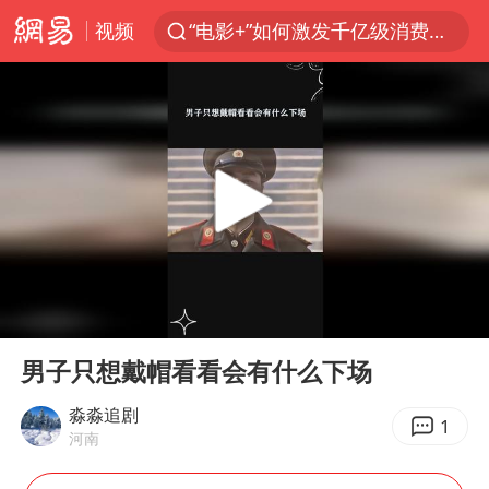
视频
“电影+”如何激发千亿级消费新活力？
台风白海豚已进入24小时警戒线
沙特土耳其巴基斯坦签署共同防务协议
美股存储板块集体大跌
中医教你一招提升气血
上海：台风白海豚或将带来龙卷风
四川宜宾地震网友称睡觉被摇醒
00:00
00:39
百花奖开幕式
Play
Ent
full
老中医：立秋后养心是关键
男子只想戴帽看看会有什么下场
中国女篮70-67险胜尼日利亚女篮
淼淼追剧
1
河南
国防部：坚决反制任何闹海挑衅图谋