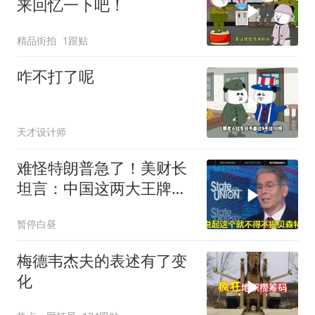
来回忆一下吧！
精品街拍
1跟贴
咋不打了呢
天才设计师
难怪特朗普急了！美财长
坦言：中国这两大王牌，
彻底锁死美国咽喉
暂停白昼
梅德韦杰夫的表述有了变
化