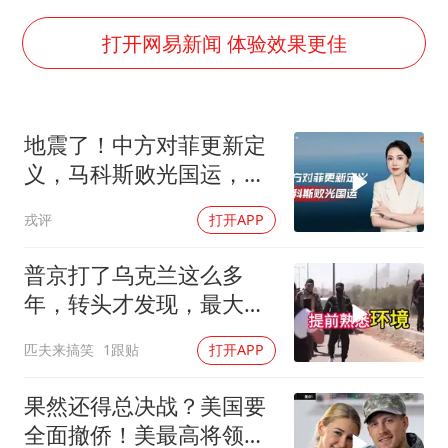
王虹邓煜的同学获统计学界诺贝尔奖
台州《告全体市民书》：非必要不外出
打开网易新闻 体验效果更佳
泰国校园枪击事件已致8死30余伤
胡彦斌获《歌手2026》歌王
地震了！中方对菲更新定
宇树王兴兴被问了360多个问题
义，马科斯败光国运，还
美参院通过一项对俄能源领域制裁法案
剩19万亿债务未还
戎评
打开APP
四川宜宾地震网友称睡觉被摇醒
夯实基础开新局
普京打了乌克兰这么多
年，转头才发现，最大的
威胁在土耳其身上
匹夫来搞笑
1跟贴
打开APP
果然还得总决战？美国要
全面撤侨！美最高将领：