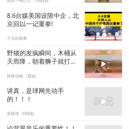
热点一网打尽
134跟贴
8.6台媒美国设限中企，北
京回以一记重拳!
大宝的新家
野猪的发疯瞬间，木桶从
天而降，朝着狮子就打去
知道自己玩大了
辣辣动物
1跟贴
讲真，是球网先动手
的！！！
新媒体
39跟贴
论背景音乐的重要性！！