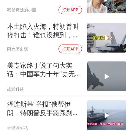
决战伊朗随时能打
我是孤独的小船
打开APP
本土陷入火海，特朗普叫
停打击！谁也没想到，中
方已完成南海布局
附允历史观
打开APP
美专家终于说了句大实
话：中国军力十年“史无前
例”狂飙，美国这次真坐不
战武科普
住了
泽连斯基“举报”俄帮伊
朗，特朗普反手急踩刹
车，美国霸权底气尽失
环球谈军武