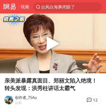
视频
台风白海豚闭眼了
“China Cool”火了，老外爱上中国避暑游
中国东方电气集团原党组副书记、董事宋致远被查
俄黑客称掌握北约直接参与袭俄证据
浙江海事局启动Ⅰ级防台应急响应
预计“白海豚”明晚将在浙江舟山到福建福鼎一带沿海登陆
云南一地村民过火把节意外灼伤16人
00:00
06:50
泰国初中生饮弹自尽前开了26枪
Play
Ent
full
用AI造出新病毒意味着什么
亲美派暴露真面目、郑丽文陷入绝境！
转头发现：洪秀柱讲话太霸气
今年第二强台风将带来多大影响
美股创4月份以来最大单周涨幅
创作者_7SAu
12
山东