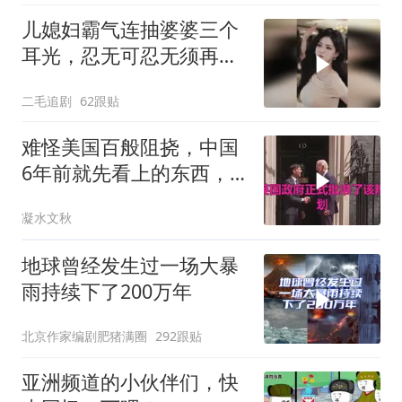
儿媳妇霸气连抽婆婆三个
耳光，忍无可忍无须再
忍，太解气了！
二毛追剧
62跟贴
难怪美国百般阻挠，中国
6年前就先看上的东西，
特朗普想要截胡？
凝水文秋
地球曾经发生过一场大暴
雨持续下了200万年
北京作家编剧肥猪满圈
292跟贴
亚洲频道的小伙伴们，快