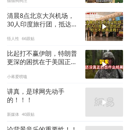
猫猫狗狗汪
清晨8点北京大兴机场，
30人印度旅行团，抵达，
坦言不愿再返程！
悟人性
66跟贴
比起打不赢伊朗，特朗普
更深的困扰在于美国正重
蹈前苏联模式
小蒋爱唠嗑
讲真，是球网先动手
的！！！
新媒体
40跟贴
论背景音乐的重要性！！