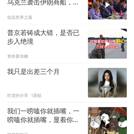
乌克兰袭击伊朗商船，差
点引爆两场战争的“连环
侃侃世界之最
雷”
普京若铸成大错，是否已
步入绝境
拿铁要加糖
我只是出差三个月
吃货的分享
1跟贴
我们一唠嗑你就插嘴，一
唠嗑你就插嘴，显着你
了？