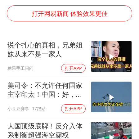
白海豚将正面袭击贯穿浙江
酒店回应车内过夜被收150元
打开网易新闻 体验效果更佳
杭州全市有序停课
商场现钱学森巨幅海报 负责人回应
说个扎心的真相，兄弟姐
36岁男演员成景区NPC后人气爆棚
妹从来不是一家人
夏日经济乘“热”而上 消费市场向“新”而行
糖果手工问问
打开APP
乐享全民健身 共筑健康中国
美司令：不允许任何国家
主宰印太！中国：好，轰
6N就挂一枚弹升空
小豆豆赛事
17跟贴
打开APP
大国顶级底牌！反介入体
系制衡超强海空霸权