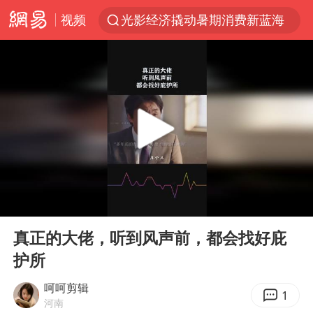
视频
光影经济撬动暑期消费新蓝海
马克·艾伦退出斯诺克中国公开赛
新疆优化调整景区内自驾服务费
上四休三，但降薪1000元，你接受吗？
央视新主播李秋莹孙亚鹏亮相
情侣平潭拍日出坠崖1死1伤
梁家辉：到内地拍戏不是北上是回归
00:00
01:00
全民健身事业高质量发展
Play
Ent
full
台当局重金为“台独”织“皇帝新衣”
真正的大佬，听到风声前，都会找好庇
护所
几元成本的AI广告导致千万市值蒸发
老挝国会主席赛宋蓬逝世
呵呵剪辑
1
河南