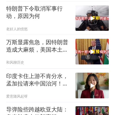
特朗普下令取消军事行
动，原因为何
老好人的愤怒
万斯显露焦急，因特朗普
造成大麻烦，美国本土有
受袭可能
和风聊历史
印度卡住上游不肯分水，
孟加拉请来中国治河！一
条河如何改写南亚 ？
爱意随风起呀
导弹险些跨越欧亚大陆：