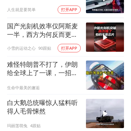
人生就是要简单
打开APP
国产光刻机效率仅阿斯麦
一半，西方为何反而更
慌？
小雪的运动之心
90跟贴
打开APP
难怪特朗普不打了，伊朗
给全球上了一课，一招吃
定美国，迎来转折
生命中最美的邂逅
白大鹅总统曝惊人猛料听
得人毛骨悚然
玛丽莲萌兔
4跟贴