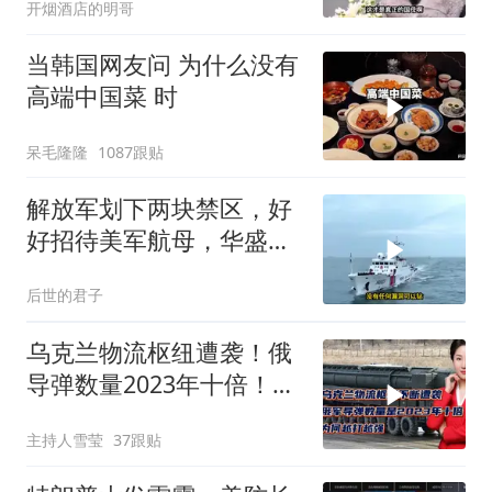
开烟酒店的明哥
当韩国网友问 为什么没有
高端中国菜 时
呆毛隆隆
1087跟贴
解放军划下两块禁区，好
好招待美军航母，华盛顿
号不敢越雷池一步
后世的君子
乌克兰物流枢纽遭袭！俄
导弹数量2023年十倍！为
何越打越强？
主持人雪莹
37跟贴