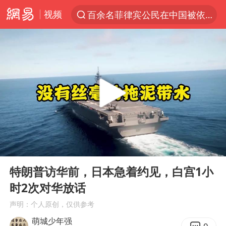
视频
百余名菲律宾公民在中国被依法处理
7月份居民消费价格指数保持温和上涨
重大涉诈逃犯檀某落网
外交部：藏南地区是中国领土
百花奖完整获奖名单公布
哥伦比亚强震已致超20人死亡
独闯南太行失联女子遗体已找到
00:00
09:16
哥伦比亚发生7.5级地震
Play
Ent
full
台湾不是国家不存在“国格”
特朗普访华前，日本急着约见，白宫1小
时2次对华放话
伊朗最高领袖将任命数名高级指挥官
声明：个人原创，仅供参考
广岛长崎的昨天未必不会是日本的明天
萌城少年强