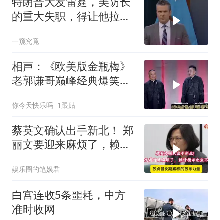
特朗普大发雷霆，美防长
的重大失职，得让他拉下
脸去求内塔尼亚胡
一窥究竟
相声：《欧美版金瓶梅》
老郭谦哥巅峰经典爆笑相
声太搞笑太逗了
你今天快乐吗
1跟贴
蔡英文确认出手新北！ 郑
丽文要迎来麻烦了，赖清
德却也坐不住了
娱乐圈的笔娱君
白宫连收5条噩耗，中方
准时收网