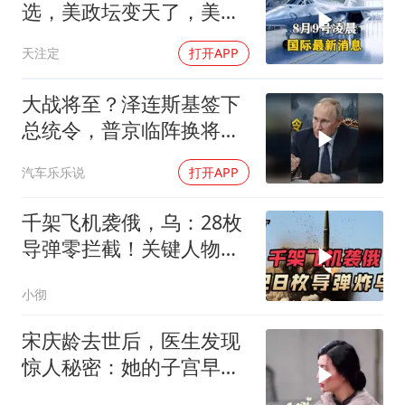
选，美政坛变天了，美官
员：已到革命前夜
天注定
打开APP
大战将至？泽连斯基签下
总统令，普京临阵换将，
俄军迎来大换血
汽车乐乐说
打开APP
千架飞机袭俄，乌：28枚
导弹零拦截！关键人物被
杀，普京2动作
小彻
宋庆龄去世后，医生发现
惊人秘密：她的子宫早就
没了