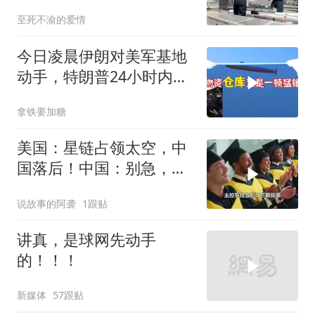
至死不渝的爱情
今日凌晨伊朗对美军基地
动手，特朗普24小时内服
软
拿铁要加糖
美国：星链占领太空，中
国落后！中国：别急，我
用造车流水线反超
说故事的阿袭
1跟贴
讲真，是球网先动手
的！！！
新媒体
57跟贴