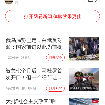
高铁双人座被免票儿童挤成3人座
0
四川
男子攒206小时加班调休被拒获赔1.6万
打开网易新闻 体验效果更佳
中方：奉劝美方解除对古巴制裁封锁
警惕！我国境内发现多起“Sorry”勒索病毒攻击事件
公安部通报：抓获犯罪嫌疑人8200余名
俄乌局势已定，白俄反对
上海将苏州河水强排至黄浦江
派：国家前进以此为前提
我国民营企业创新动能持续增强
书写传奇
23跟贴
打开APP
真理之光，何以能照亮复兴之路？
被关七个月后，马杜罗首
次开口！但一个细节让特
朗普尴尬了？
揭秘世间万象
1跟贴
打开APP
大批“社会主义政客”胜