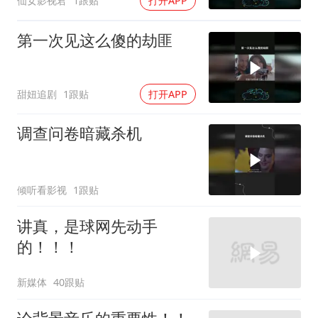
仙女影视君
1跟贴
打开APP
第一次见这么傻的劫匪
甜妞追剧
1跟贴
打开APP
调查问卷暗藏杀机
倾听看影视
1跟贴
讲真，是球网先动手
的！！！
新媒体
40跟贴