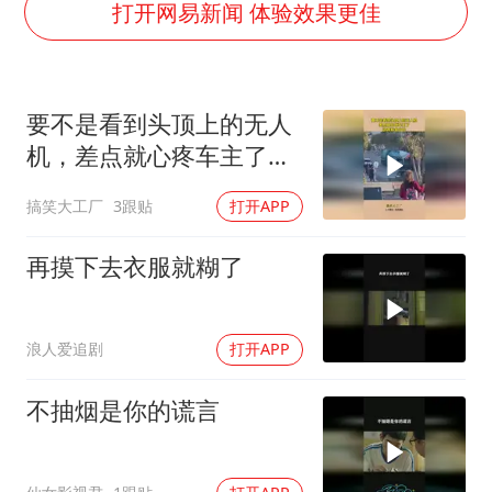
儿子陪躺平老爹体验外卖员火了
打开网易新闻 体验效果更佳
浙江台州《告全体市民书》
香港宏福苑火灾或由烟头引起
要不是看到头顶上的无人
西贝创始人贾国龙押注鲜羊赛道
机，差点就心疼车主了，
“不怕六爷挂得多 就怕六爷挂一颗”
这得赔多少钱！
搞笑大工厂
3跟贴
打开APP
多个明星演唱会取消
36岁男演员成景区NPC后人气爆棚
再摸下去衣服就糊了
人民的健康、体质、幸福一脉相承
浪人爱追剧
打开APP
不抽烟是你的谎言