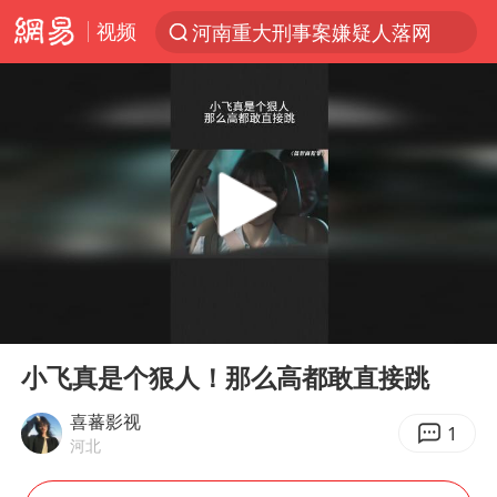
视频
河南重大刑事案嫌疑人落网
解锁各地夏日限定体验
西湖突现狂风暴雨 游客瞬间被浇透
金饰克价一夜涨回1300元
新疆景区自驾服务费改为按车收费
视频丨中国东方电气集团原党组副书记、董事宋致远被查
梁家辉：到内地拍戏不是北上是回归
00:00
00:38
白海豚将正面袭击贯穿浙江
Play
Ent
full
酒店回应车内过夜被收150元
小飞真是个狠人！那么高都敢直接跳
几元成本 千万市值蒸发
喜蕃影视
1
河北
牛津大学一纸声明甩不了锅