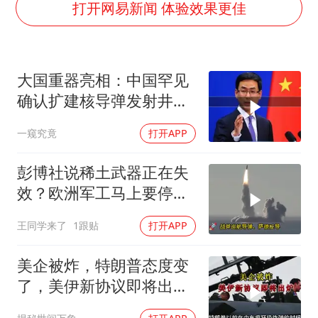
宇树科技 打新
打开网易新闻 体验效果更佳
美股三大指数集体收跌 西数跌超13%
女子利用漏洞0元薅走3000多件家电
大国重器亮相：中国罕见
多地要求领导干部带头休假
确认扩建核导弹发射井铸
泰国一女公务员妆容引争议 本人回应
就“战略底牌”
一窥究竟
打开APP
台风白海豚进入48小时警戒线
27岁女子成组织卖淫集团主犯被通缉
彭博社说稀土武器正在失
奋进开新局 实干挑大梁
效？欧洲军工马上要停
产，美国砸钱建厂远水不
王同学来了
1跟贴
打开APP
解近渴
美企被炸，特朗普态度变
了，美伊新协议即将出
炉？又被中方说中了