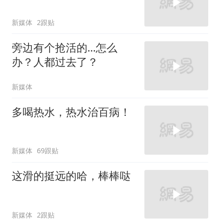
新媒体
2跟贴
旁边有个抢活的…怎么
办？人都过去了？
新媒体
多喝热水，热水治百病！
新媒体
69跟贴
这滑的挺远的哈，棒棒哒
新媒体
2跟贴