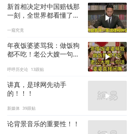
新首相决定对中国赔钱那
一刻，全世界都看懂了：
不能对华继续天真
一窥究竟
年夜饭婆婆骂我：做饭狗
都不吃！老公大嫂一句
话，婆婆直接闭嘴
呼呼历史论
13跟贴
讲真，是球网先动手
的！！！
新媒体
39跟贴
论背景音乐的重要性！！