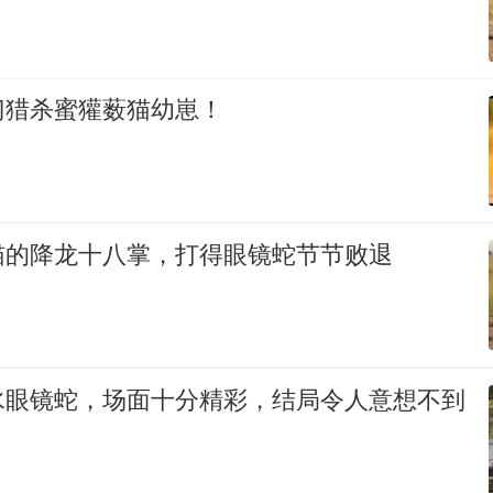
门猎杀蜜獾薮猫幼崽！
猫的降龙十八掌，打得眼镜蛇节节败退
水眼镜蛇，场面十分精彩，结局令人意想不到