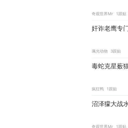
奇观世界Mr
1跟贴
奸诈老鹰专
珮光动物
3跟贴
毒蛇克星薮
疯狂鸭
1跟贴
沼泽獴大战
奇观世界Mr
1跟贴