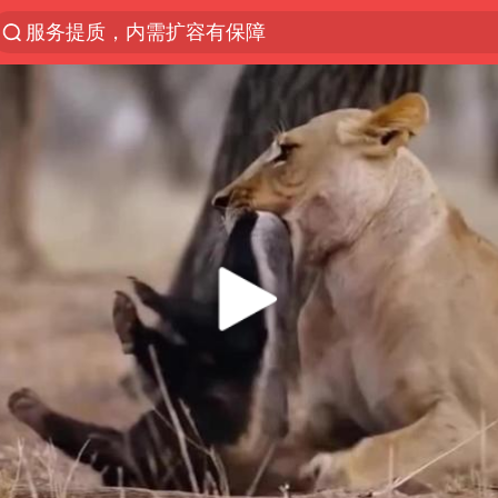
服务提质，内需扩容有保障
官方通报传销头目出狱办书院
美股收盘：道指再创历史新高
台风白海豚可能在浙江登陆
人贩子“梅姨”真实姓名曝光
“银行午休1.5小时”留个窗口行不行
男子出狱前8天被改判死缓
被一条街帮助的“煎饼叔叔”去世
蜜雪冰城员工抽烟收银 门店现已停业
为鼓励女儿 41岁妈妈考上985研究生
“老头乐”悬挂“蒙H好几个8”上路