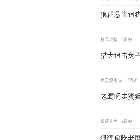
狼群悬崖追
臭宝动物
1跟贴
猎犬追击兔
生灵观察喵
1跟贴
老鹰叼走蜜
蜜环人生
3跟贴
狐狸偷吃老