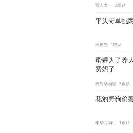
雷人太一
2跟贴
平头哥单挑
氏神光
1跟贴
蜜獾为了养
费妈了
光辉动物暖
3跟贴
花豹野狗偷
年华万物生
1跟贴