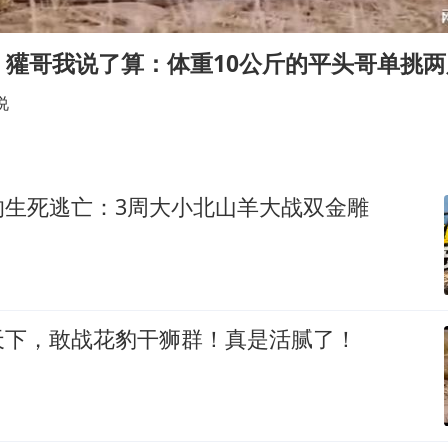
被错换37年女子起诉医院：本不需辍学
13岁少年白天写作业晚上夜市炒粉
，獾哥我说了算：体重10公斤的平头哥单挑
外交部回应日本将中国列为最大挑战
说
华为新款折叠屏电脑24999元起
四预警齐发！双台风影响多个海域
22岁女生南太行山失联已超十天
的生死逃亡：3周大小北山羊大战双金雕
坚持党全面领导和党中央集中统一领导
天下，敢战花豹干狮群！真是活腻了！