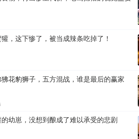
蜜獾，这下惨了，被当成辣条吃掉了！
狒狒花豹狮子，五方混战，谁是最后的赢家
贴
獾的幼崽，没想到酿成了难以承受的悲剧