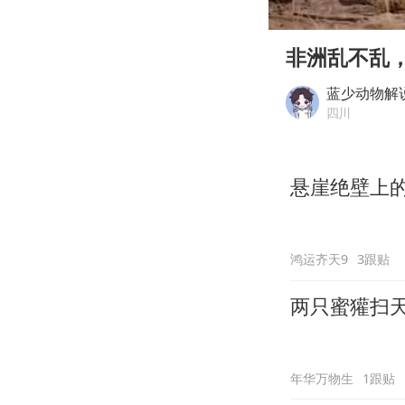
00:00
Play
非洲乱不乱
蓝少动物解
四川
悬崖绝壁上
鸿运齐天9
3跟贴
两只蜜獾扫
年华万物生
1跟贴