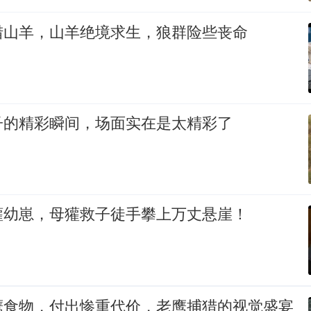
猎山羊，山羊绝境求生，狼群险些丧命
子的精彩瞬间，场面实在是太精彩了
獾幼崽，母獾救子徒手攀上万丈悬崖！
鹰食物，付出惨重代价，老鹰捕猎的视觉盛宴