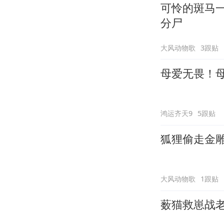
可怜的斑马
分尸
大风动物歌
3跟贴
母爱无畏！
鸿运齐天9
5跟贴
狐狸偷走金
大风动物歌
1跟贴
薮猫救崽战