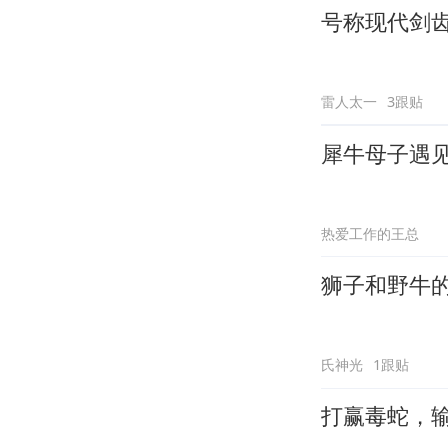
号称现代剑
雷人太一
3跟贴
犀牛母子遇
热爱工作的王总
狮子和野牛
氏神光
1跟贴
打赢毒蛇，