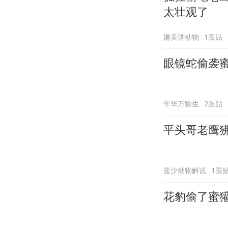
太壮观了
娜美讲动物
1跟贴
眼镜蛇偷袭
年华万物生
2跟贴
平头哥老鹰
蓝少动物解说
1跟
花豹偷了蜜