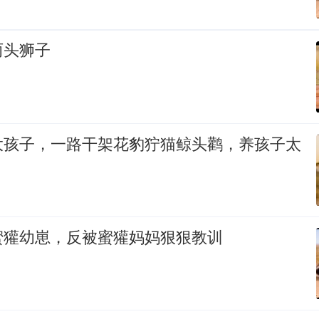
两头狮子
大孩子，一路干架花豹狞猫鲸头鹳，养孩子太
蜜獾幼崽，反被蜜獾妈妈狠狠教训