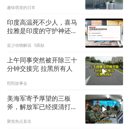
的日本多绝望？
趣味萌宠的日常
印度高温死不少人，喜马
拉雅是印度的守护神还是
救星
蓝少动物解说
5跟贴
上午同事突然被开除三十
分钟交接完 拉黑所有人
熙熙故事会
美海军寄予厚望的三板
斧，解放军已经摸清打
法，海空一体联手接下
聚焦热点直击