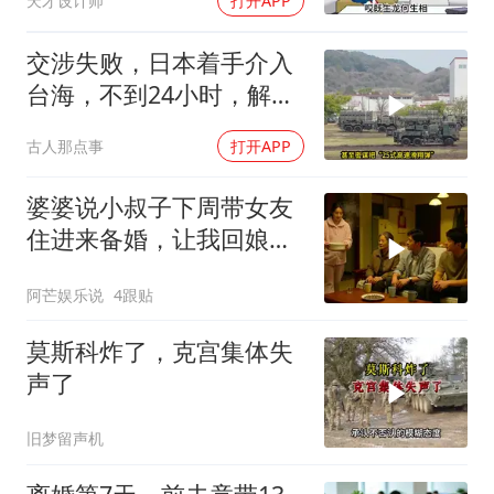
天才设计师
打开APP
交涉失败，日本着手介入
台海，不到24小时，解放
军军机3路出动
古人那点事
打开APP
婆婆说小叔子下周带女友
住进来备婚，让我回娘家
住2个月，我点头
阿芒娱乐说
4跟贴
莫斯科炸了，克宫集体失
声了
旧梦留声机