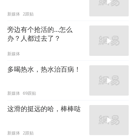
新媒体
2跟贴
旁边有个抢活的…怎么
办？人都过去了？
新媒体
多喝热水，热水治百病！
新媒体
69跟贴
这滑的挺远的哈，棒棒哒
新媒体
2跟贴