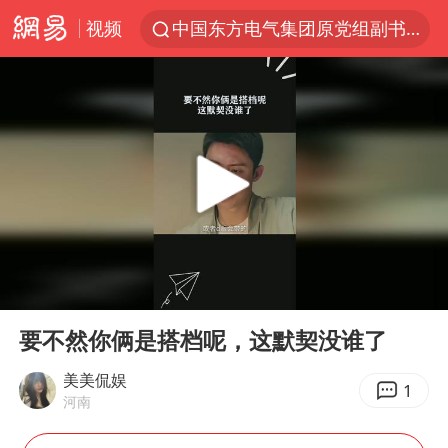
视频
中国东方电气集团原党组副书记、董事宋致远被查
张本智和：零封向鹏不意外
云南一地村民过火把节意外灼伤16人
泰国初中生饮弹自尽前开了26枪
内蒙古“十六运”主宣传片发布
用AI造出新病毒意味着什么
今年第二强台风将带来多大影响
00:00
00:49
浙江最强风雨时段已锁定
Play
Ent
full
上半年国内居民出游人次34.63亿
要不然你俩是搭档呢，这默契没谁了
王虹邓煜的同学获统计学界诺贝尔奖
美美侃娱
1
河南
光伏八巨头签署“不低于成本价”倡议