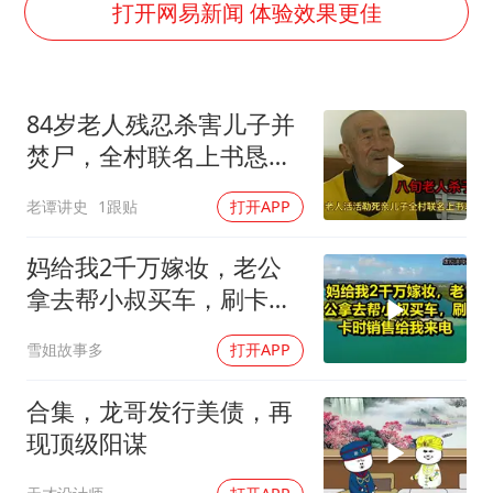
泰国校园枪击事件已致8死30余伤
打开网易新闻 体验效果更佳
台州《告全体市民书》：非必要不外出
老人被城管撞倒后离世亲属质疑记录仪
84岁老人残忍杀害儿子并
宇树王兴兴被问了360多个问题
焚尸，全村联名上书恳求
视频丨森林温泉、油菜花海、丹崖碧水……解锁各地夏日限定体验
轻判，得知缘由警察心疼
老谭讲史
1跟贴
打开APP
习近平心系体育强国建设
落泪
妈给我2千万嫁妆，老公
拿去帮小叔买车，刷卡时
销售给我来电！
雪姐故事多
打开APP
合集，龙哥发行美债，再
现顶级阳谋