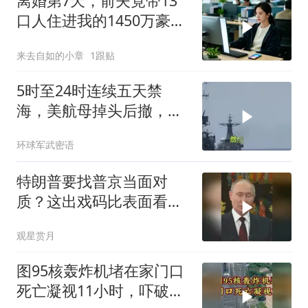
离婚第7天，前夫竟带13
口人住进我的1450万豪
宅，一开门全傻眼
来去自如的小章
1跟贴
5时至24时连续五天禁
海，美航母掉头后撤，黄
岩岛大局已定
环球军武密语
特朗普要找普京当面对
质？这出戏码比表面看起
来复杂得多
观星赏月
图95核轰炸机堵在家门口
死亡凝视11小时，吓破胆