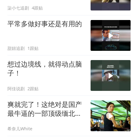
柒小七追剧
4跟贴
平常多做好事还是有用的
甜妞追剧
1跟贴
想过边境线，就得动点脑
子！
阿佳说剧
2跟贴
爽就完了！这绝对是国产
最牛逼的一部顶级缅北犯
罪电影，全程高能
希奈儿White