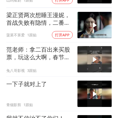
山鸡看剧
1跟贴
打开APP
梁正贤两次想睡王漫妮，
首战失败有隐情，二番她
竟主动了mp4
菠菜不算爱
1跟贴
打开APP
范老师：拿二百出来买股
票，玩这么大啊，春节档
电子榨菜来了
兔八哥影视
3跟贴
一下子就对上了
青烟影剪
1跟贴