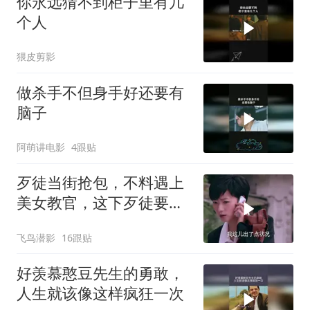
你永远猜不到柜子里有几
个人
猥皮剪影
做杀手不但身手好还要有
脑子
阿萌讲电影
4跟贴
歹徒当街抢包，不料遇上
美女教官，这下歹徒要惨
了
飞鸟潜影
16跟贴
好羡慕憨豆先生的勇敢，
人生就该像这样疯狂一次