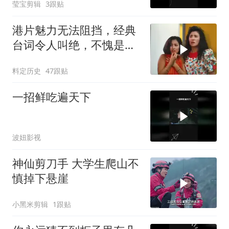
莹宝剪辑
3跟贴
港片魅力无法阻挡，经典
台词令人叫绝，不愧是影
视标杆
料定历史
47跟贴
一招鲜吃遍天下
波妞影视
神仙剪刀手 大学生爬山不
慎掉下悬崖
小黑米剪辑
1跟贴