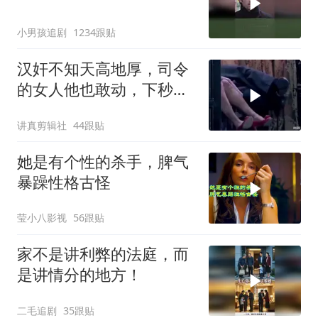
小男孩追剧
1234跟贴
汉奸不知天高地厚，司令
的女人他也敢动，下秒就
没命 (1)
讲真剪辑社
44跟贴
她是有个性的杀手，脾气
暴躁性格古怪
莹小八影视
56跟贴
家不是讲利弊的法庭，而
是讲情分的地方！
二毛追剧
35跟贴