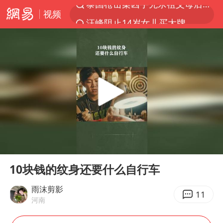
视频
汪峰阻止14岁女儿买大牌
我国货物贸易进出口超30万亿元
河南某医院2.33亿工程串标案细节披露
泰国校园枪击案死亡人数升至7人
王力宏演唱会黄牛带观众藏匿被查获
DeepSeek投资宇树科技意味什么
四川宜宾市高县发生4.9级地震
00:00
00:19
国防部：坚决反制任何闹海挑衅图谋
Play
Ent
full
“立秋的第一杯奶茶”又爆单了
10块钱的纹身还要什么自行车
陕西省委书记赶赴柞水县杏坪镇
雨沫剪影
11
河南
女孩摆摊卖菌子时收到北大通知书