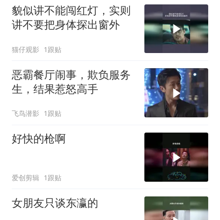
貌似讲不能闯红灯，实则
讲不要把身体探出窗外
猫仔观影
1跟贴
恶霸餐厅闹事，欺负服务
生，结果惹怒高手
飞鸟潜影
1跟贴
好快的枪啊
爱创剪辑
1跟贴
女朋友只谈东瀛的