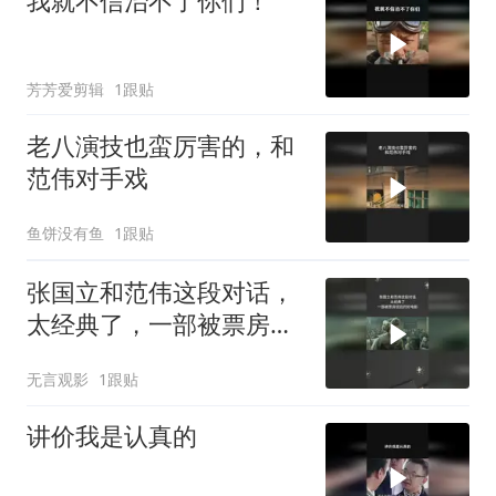
我就不信治不了你们！
芳芳爱剪辑
1跟贴
老八演技也蛮厉害的，和
范伟对手戏
鱼饼没有鱼
1跟贴
张国立和范伟这段对话，
太经典了，一部被票房低
估的好电影
无言观影
1跟贴
讲价我是认真的