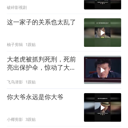
破碎影视剧
这一家子的关系也太乱了
柚子剪辑
1跟贴
大老虎被抓判死刑，死前
亮出保护伞，惊动了大领
导
飞鸟潜影
1跟贴
你大爷永远是你大爷
小椰剪影
3跟贴