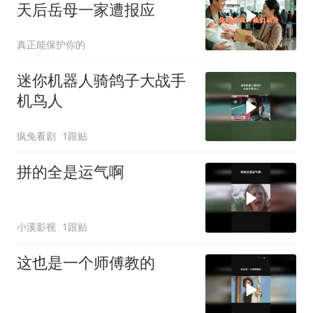
天后岳母一家遭报应
真正能保护你的
迷你机器人骑鸽子大战手
机鸟人
疯兔看剧
1跟贴
拼的全是运气啊
小溪影视
1跟贴
这也是一个师傅教的