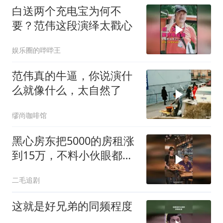
白送两个充电宝为何不
要？范伟这段演绎太戳心
娱乐圈的哔哔王
范伟真的牛逼，你说演什
么就像什么，太自然了
缪尚咖啡馆
黑心房东把5000的房租涨
到15万，不料小伙眼都不
眨都同意了！
二毛追剧
这就是好兄弟的同频程度