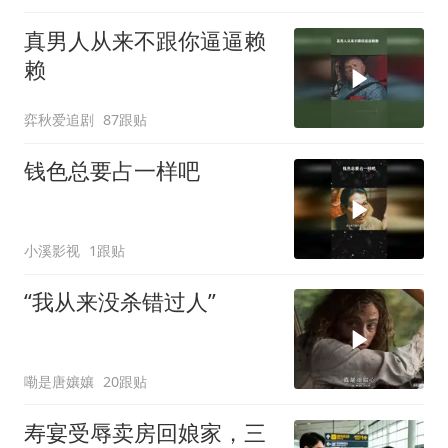
真男人从来不跟你逼逼赖
赖
弈秋爱追剧
87跟贴
钱色总要占一样吧
小溪影视
1跟贴
“我从来没杀错过人”
嘞是唐孃孃
20跟贴
寿宴受辱卖房回娘家，三