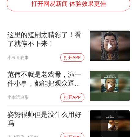
国防部回应日本试射“战斧”导弹
打开网易新闻 体验效果更佳
曝美拒绝乌增购“爱国者”导弹请求
改名后的“青海拉面”店
这里的短剧太精彩了！看
命案逃犯躲进深山21年活得像野人
了就停不下来！
东方之约 相约未来
小豆豆赛事
打开APP
范伟不就是老戏骨，演一
件小事，都能把观众逗的
捧腹大笑
小幸运追影
打开APP
姿势很帅但是没什么用好
吗