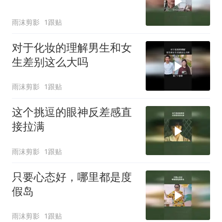
雨沫剪影
1跟贴
对于化妆的理解男生和女
生差别这么大吗
雨沫剪影
1跟贴
这个挑逗的眼神反差感直
接拉满
雨沫剪影
1跟贴
只要心态好，哪里都是度
假岛
雨沫剪影
1跟贴