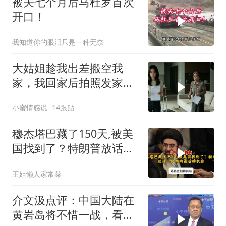
被关七个月后马杜罗首次
开口！
我知道你的眼泪只是一种无奈
大姑姐趁我出差搬空我
家，我回家后拍照发家族
群里，她看到后崩溃了
小蜜情感说
14跟贴
穆杰塔巴藏了150天,被美
国找到了？特朗普放话：
伊朗的最后的机会
王姐懒人家常菜
介文汲点评：中国大陆在
黄岩岛将不惜一战，看你