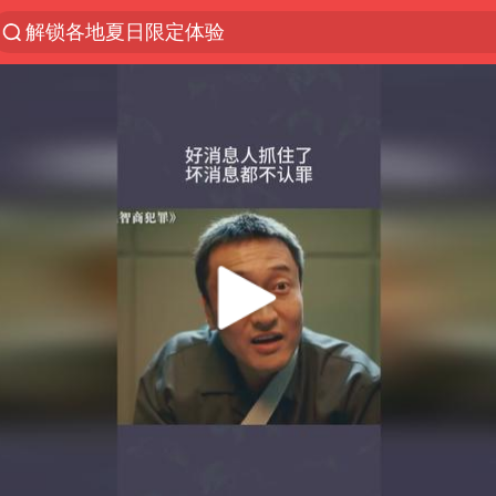
解锁各地夏日限定体验
浙江温州发布台风橙色预警信号
白海豚将正面袭击贯穿浙江
富婆带资进组给自己硬加60多场吻戏
金饰克价一夜涨回1300元
名创优品一次性内裤 颜面尽失
视频丨中国东方电气集团原党组副书记、董事宋致远
46岁的殷桃看着像20岁
包文婧：二胎很难一碗水端平
香港宏福苑火灾或由烟头引起
实时追踪台风白海豚