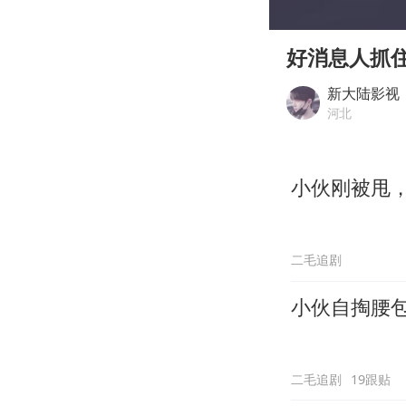
00:00
Play
好消息人抓
新大陆影视
河北
小伙刚被甩，
二毛追剧
小伙自掏腰
二毛追剧
19跟贴