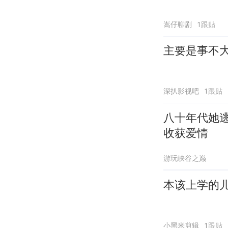
嵩仔聊剧
1跟贴
主要是事不
深扒影视吧
1跟贴
八十年代她
收获爱情
游玩峡谷之巅
本该上学的
小黑米剪辑
1跟贴