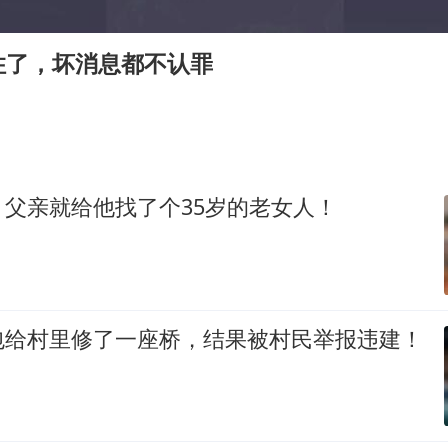
浙江台州《告全体市民书》
女主硬加吻戏短剧已下架
住了，坏消息都不认罪
浙江一9岁男孩被海浪卷走仍在搜救中
郑丽文：台湾从来没有“独立”过
网传《披荆斩棘2026》名单
董璇小酒窝朵朵为佟丽娅庆生
父亲就给他找了个35岁的老女人！
人民的健康、体质、幸福一脉相承
包给村里修了一座桥，结果被村民举报违建！