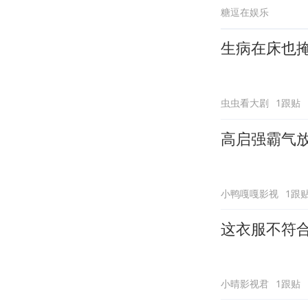
糖逗在娱乐
生病在床也
虫虫看大剧
1跟贴
高启强霸气
小鸭嘎嘎影视
1跟
这衣服不符
小晴影视君
1跟贴