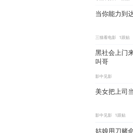
当你能力到
三猫看电影
1跟贴
黑社会上门
叫哥
影中见影
美女把上司
影中见影
1跟贴
姑娘用刀赌