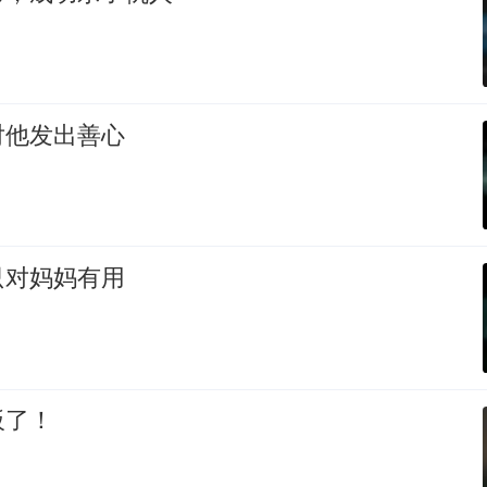
对他发出善心
只对妈妈有用
板了！