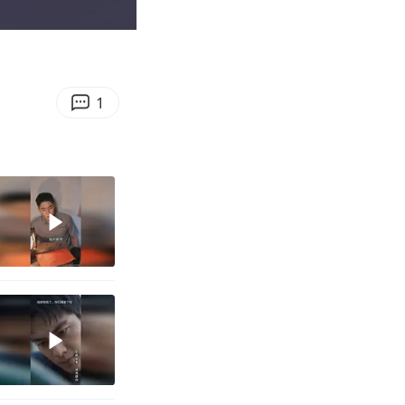
00:43
Enter
fullscreen
1