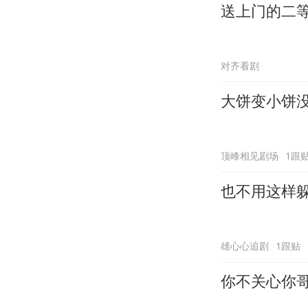
送上门的二
对齐看剧
大饼变小饼
顶峰相见剧场
1跟
也不用这样
雄心心追剧
1跟贴
你不关心你