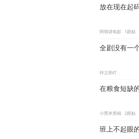
放在现在起
阿萌讲电影
1跟贴
全剧没有一
锌之助吖
在粮食短缺
小黑米剪辑
2跟贴
班上不起眼