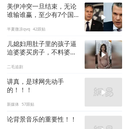
美伊冲突一旦结束，无论
谁输谁赢，至少有7个国
家，恐有亡国之忧
半夏微凉qvq
42跟贴
儿媳妇用肚子里的孩子逼
迫婆婆买房子，不料婆婆
的做法绝了！
二毛追剧
讲真，是球网先动手
的！！！
新媒体
57跟贴
论背景音乐的重要性！！