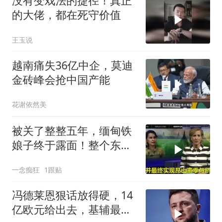
没有变戏法的捷径！真正
的大佬，都在死守价值
王玉说
越南痛失36亿中企，莫迪
金砖峰会抢中国产能
花谢依然美
被关了整整五年，缅甸铁
娘子终于露面！整个东南
亚都紧张了？
一念痴狂
1跟贴
冯德莱恩狠话放得硬，14
亿欧元给出去，基辅最缺