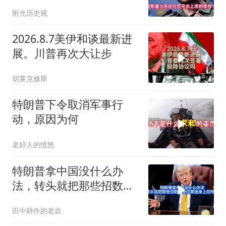
的东西却一样没补上
附允历史观
2026.8.7美伊和谈最新进
展。川普再次大让步
胡莱克修斯
特朗普下令取消军事行
动，原因为何
老好人的愤怒
特朗普拿中国没什么办
法，转头就把那些招数，
全往莫迪身上招呼了
田中耕作的老农