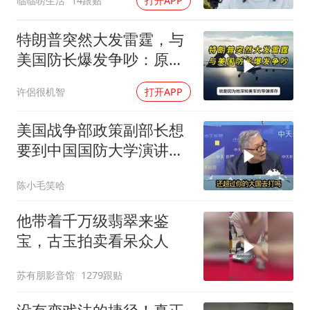
临临唠生活
14跟贴
打开APP
特朗普突然大发雷霆，与
美国防长爆发争吵：原来
你们都在骗我
许侶很机智
打开APP
美国战争部政策副部长想
要到中国国防大学演讲？
中国已读不回？
陈小毛笑哈
他带着千万级翡翠来鉴
宝，古玉拍卖看呆众人
苏有朋影音馆
1279跟贴