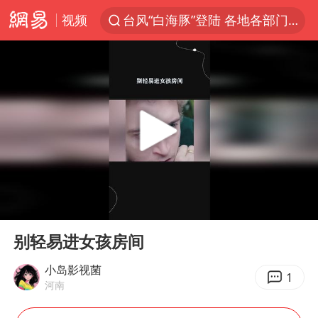
视频
台风“白海豚”登陆 各地各部门全力应对
奥沙利文晋级斯诺克中国公开赛16强
路虎卫士110 HSE限时降价
我国发现稀散金属独立新矿物——乌斯河锗矿
上海鼓励居家办公
部分银行上调存款利率
小沈阳加盟《披荆斩棘》
00:00
00:55
新疆生产建设兵团生态环境局原局长被查
Play
Ent
full
朱一龙的鼻子怎么了
别轻易进女孩房间
大疆错失宇树
小岛影视菌
1
河南
5万小车卖不动 微型代步车集体遇冷