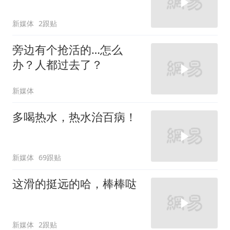
新媒体
2跟贴
旁边有个抢活的…怎么
办？人都过去了？
新媒体
多喝热水，热水治百病！
新媒体
69跟贴
这滑的挺远的哈，棒棒哒
新媒体
2跟贴