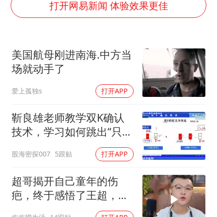
4.2平卫生间补漏注胶花1.55万
打开网易新闻 体验效果更佳
周星驰妈妈现身香港首映礼
上海地铁4条线路全线停运
美国航母刚进南海.中方当
湖北启动重大气象灾害三级应急响应
场就动手了
费大厨口号更改 不再宣传小炒肉大王
爱上孤独s
打开APP
56岁刘奕君跟13岁女儿合跳
从科技创新看开局起步的时与势
靳良雄老师教学双K确认
技术，学习如何跳出“只看
价格”的表现，看穿主力资
股海密探007
5跟贴
打开APP
金真实意图，寻找科学买
卖点
超哥揭开自己童年的伤
疤，终于感悟了王超，他
决定接妈妈回来养老