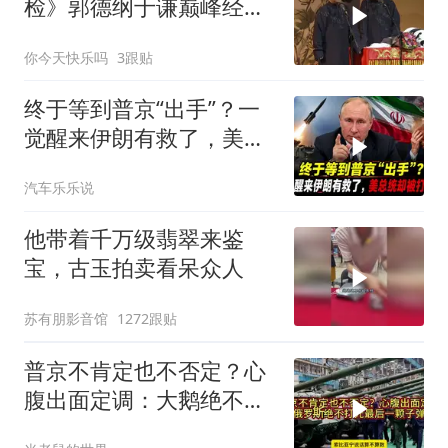
检》郭德纲于谦巅峰经典
爆笑相声太搞笑
你今天快乐吗
3跟贴
终于等到普京“出手”？一
觉醒来伊朗有救了，美总
统却被打脸了
汽车乐乐说
他带着千万级翡翠来鉴
宝，古玉拍卖看呆众人
苏有朋影音馆
1272跟贴
普京不肯定也不否定？心
腹出面定调：大鹅绝不打
光最后一颗子弹