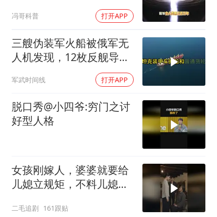
秘天体
冯哥科普
打开APP
三艘伪装军火船被俄军无
人机发现，12枚反舰导弹
送入海底，乌军后勤命脉
军武时间线
打开APP
遭重锤
脱口秀@小四爷:穷门之讨
好型人格
女孩刚嫁人，婆婆就要给
儿媳立规矩，不料儿媳不
是好惹的！
二毛追剧
161跟贴