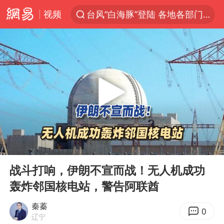
视频
台风“白海豚”登陆 各地各部门全力应对
白海豚雨量超越利奇马、巴威
人形机器人第一股
上海地铁4条线路全线停运
宇树申购 中一签有望赚20万元
4.2平卫生间补漏注胶花1.55万
白海豚路径图
00:00
03:45
武汉3名城管协管员殴打摊主被刑拘
Play
Ent
full
律师谈贾冰私人饭局被偷拍
战斗打响，伊朗不宣而战！无人机成功
轰炸邻国核电站，警告阿联酋
男子结婚8年3个女儿都不是亲生
多地银行上调存款利率
秦蓁
0
辽宁