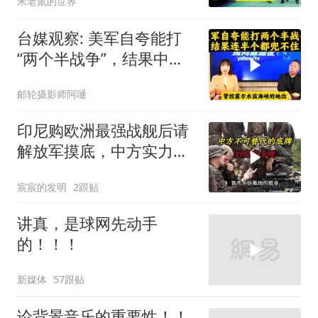
米老鼠的世界
台媒观察: 美军自夸能打
“两个半战争”，结果中东
这一仗，连半个都兜不住
邮轮摄影师阿嗵
印尼购欧洲最强战舰后请
解放军摸底，中方实力几
何？
宸宸的发明
2跟贴
讲真，是球网先动手
的！！！
新媒体
57跟贴
论背景音乐的重要性！！