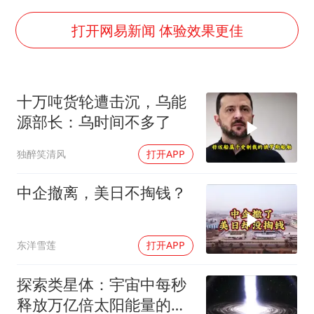
面对面丨蔡磊：与渐冻症抗争 纵使不敌 也不屈服
5万小车卖不动 微型代步车集体遇冷
打开网易新闻 体验效果更佳
NBA传奇教练老尼尔森去世
手机真会“偷听”我们说话吗
十万吨货轮遭击沉，乌能
上半年全球新能源乘用车销量1122万台
源部长：乌时间不多了
加沙约14万栋建筑被完全摧毁
独醉笑清风
打开APP
从科技创新看开局起步的时与势
中企撤离，美日不掏钱？
东洋雪莲
打开APP
探索类星体：宇宙中每秒
释放万亿倍太阳能量的神