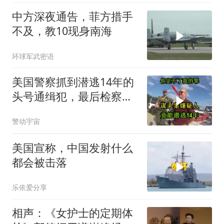
中方深夜通告，菲方措手
不及，教10现身南海
环球军武密语
美国警察抓到潜逃14年的
头号通缉犯，最后检察官
却无能为力
警动宇宙
美国宣称，中国发射什么
都会被击落
乐依爱分享
相声：《女护士的定期体