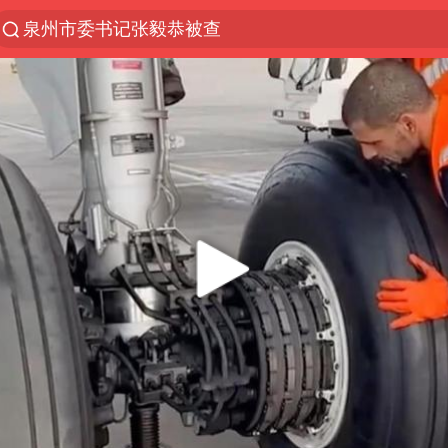
泉州市委书记张毅恭被查
“电影+”如何激发千亿级消费新活力？
全球首个长时储能一体化产业园量产
中国女篮70-67险胜尼日利亚女篮
上海：台风白海豚或将带来龙卷风
四川宜宾市高县4.9级地震致1人死亡
名创优品回应女子吐槽内裤质量差
台风白海豚已进入24小时警戒线
出口禁令驱动有色板块大涨
中巨芯：上半年归母净利润1405.77万元
秋天的第一杯奶茶到底有多火