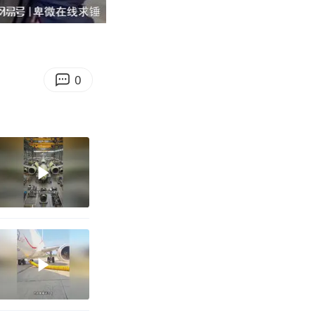
00:51
Enter
fullscreen
0