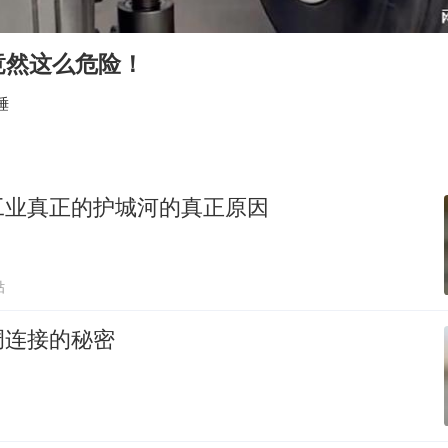
38岁演员求职万岁山NPC成功
国乒男单横滨冠军赛全军覆没
竟然这么危险！
U17国足点球大战淘汰河床晋级决赛
锤
胡彦斌获《歌手2026》歌王
东航：国内客票提前14天免费退改
胜宏科技：股票交易异常波动
工业真正的护城河的真正原因
美股存储板块集体大跌
夯实基础开新局
贴
调连接的秘密