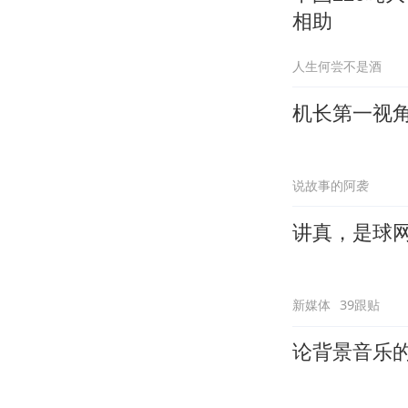
相助
人生何尝不是酒
机长第一视角
说故事的阿袭
讲真，是球
新媒体
39跟贴
论背景音乐