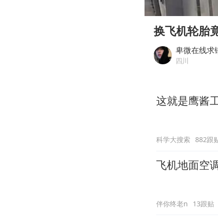
00:00
Play
换飞机轮胎
卑微在线求
四川
这就是鹰酱
科学大搜索
882跟
飞机地面空
伴你终老n
13跟贴