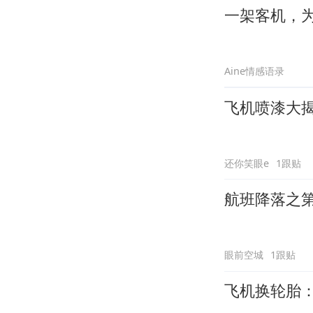
一架客机，为
Aine情感语录
飞机喷漆大
还你笑眼e
1跟贴
航班降落之
眼前空城
1跟贴
飞机换轮胎