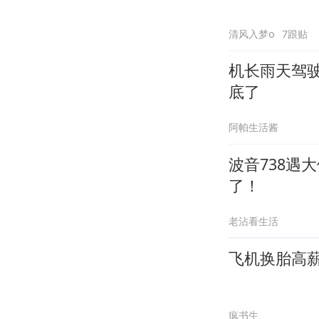
清风入梦o
7跟贴
机长雨天驾驶
底了
阿帕生活酱
波音738遇
了！
老沾看生活
飞机换胎高
疯书生