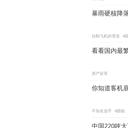
暴雨硬核降落
自制飞机的雪龙
4
看看国内最繁
房产衫哥
你知道客机
不知名选手
4跟贴
中国220吨