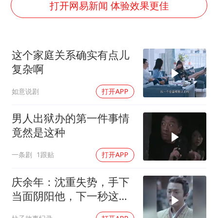
郑丽文：台湾从来没有“独立”过
打开网易新闻 体验效果更佳
几元成本的AI广告导致千万市值蒸发
茅台部分直营店飞天茅台提价
这个家庭关系确实有点儿
酒店回应车内过夜被收150元
复杂啊
商场现钱学森巨幅海报 负责人回应
如意说剧
打开APP
杭州全市有序停课
乐享全民健身 共筑健康中国
男人出狱办的第一件事情
竟然是这种
一条剧
1跟贴
打开APP
庆余年：沈重失势，手下
当面阴阳他，下一秒这幕
让他当场吓坏