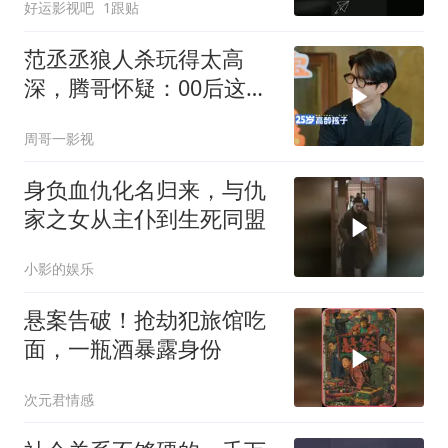
好运影视吧
1跟贴
范丞丞狼人杀玩得太高
深，腾哥怀疑：00后这么
强？
周哥一影视
身负血仇化名归来，与仇
家之女从主仆到生死同盟
小影的娱乐
悬案告破！抢劫犯旅馆吃
面，一瓶酒暴露身份
次元君情感