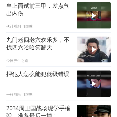
皇上面试前三甲，差点气
出内伤
伙计看剧
1跟贴
九门老四老六欢乐多，不
找四六哈哈笑翻天
今日养生之道
押犯人怎么能犯低级错误
一样剪辑
1跟贴
2034周卫国战场现学手榴
弹，准备最后一博！