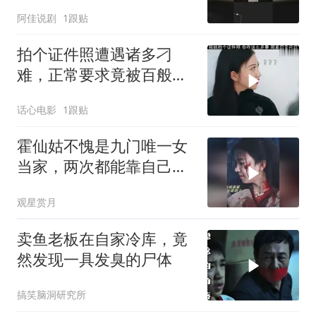
阿佳说剧
1跟贴
拍个证件照遭遇诸多刁
难，正常要求竟被百般推
诿，实在让人忍无可忍 (1)
话心电影
1跟贴
霍仙姑不愧是九门唯一女
当家，两次都能靠自己逆
风翻盘，掌权服众
观星赏月
卖鱼老板在自家冷库，竟
然发现一具发臭的尸体
搞笑脑洞研究所