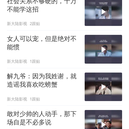
社会关系不够硬的，千万
不能学这招
新大陆影视
2跟贴
女人可以宠，但是绝对不
能惯
新大陆影视
1跟贴
解九爷：因为我姓谢，就
造谣我喜欢吃螃蟹
新大陆影视
1跟贴
敢对少帅的人动手，那下
场自是不必多说