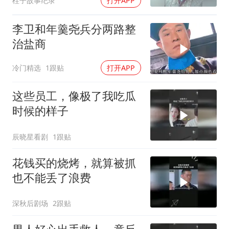
柱子故事纪录
打开APP
李卫和年羹尧兵分两路整
治盐商
冷门精选
1跟贴
打开APP
这些员工，像极了我吃瓜
时候的样子
辰晓星看剧
1跟贴
花钱买的烧烤，就算被抓
也不能丢了浪费
深秋后剧场
2跟贴