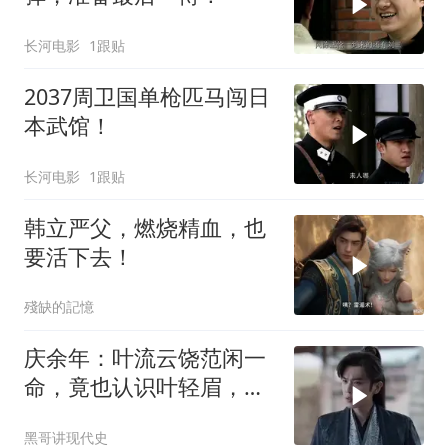
长河电影
1跟贴
2037周卫国单枪匹马闯日
本武馆！
长河电影
1跟贴
韩立严父，燃烧精血，也
要活下去！
殘缺的記憶
庆余年：叶流云饶范闲一
命，竟也认识叶轻眉，下
秒一句话点醒范闲
黑哥讲现代史