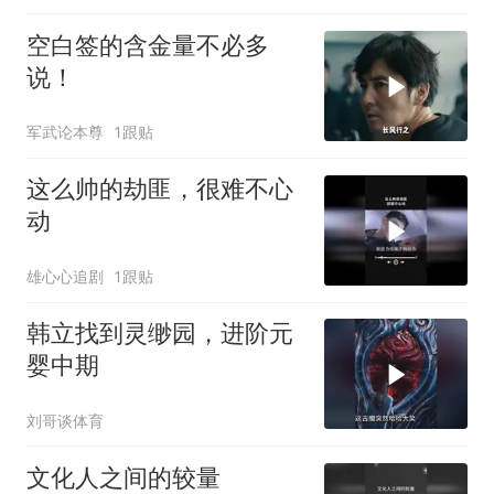
空白签的含金量不必多
说！
军武论本尊
1跟贴
这么帅的劫匪，很难不心
动
雄心心追剧
1跟贴
韩立找到灵缈园，进阶元
婴中期
刘哥谈体育
文化人之间的较量