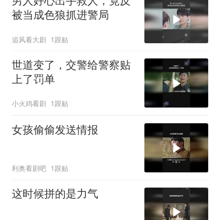
男人好心出手救人，竟反
被当成色狼抓进警局
追风看大剧
1跟贴
世道变了，交警给警察贴
上了罚单
小火鸡看剧
1跟贴
女孩偷偷发送情报
利奥看剧吧
1跟贴
这时候拼的是力气