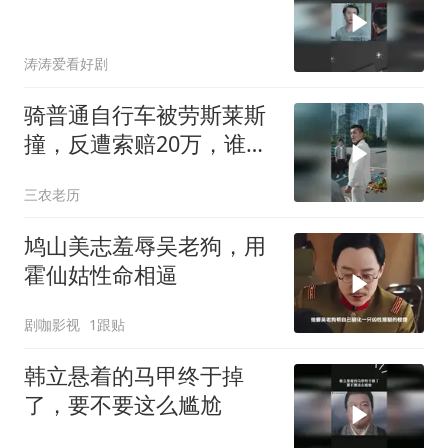
涛涛爱看好剧
骑普通自行车被劳斯莱斯
撞，反遭索赔20万，谁知
自行车值3000万
三农老历
鸠山美志羞辱吴老狗，用
霍仙姑性命相逼
剧咖影视
1跟贴
韩立悬着的马甲终于掉
了，要不要这么尴尬