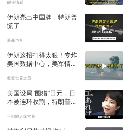
靓仔情感
伊朗亮出中国牌，特朗普
慌了
最新声音
伊朗这招打得太狠！专炸
美国数据中心，美军情报
系统直接瘫痪，比封海峡
侃侃世界之最
还致命
美国设局“围猎”日元，日
本被连环收割，特朗普金
融底牌全曝光
王姐懒人家常菜