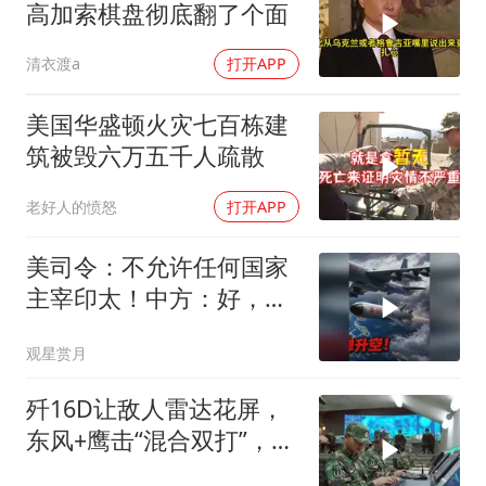
高加索棋盘彻底翻了个面
清衣渡a
打开APP
美国华盛顿火灾七百栋建
筑被毁六万五千人疏散
老好人的愤怒
打开APP
美司令：不允许任何国家
主宰印太！中方：好，轰
6N就挂一枚弹升空
观星赏月
歼16D让敌人雷达花屏，
东风+鹰击“混合双打”，轻
松贯穿宙斯盾