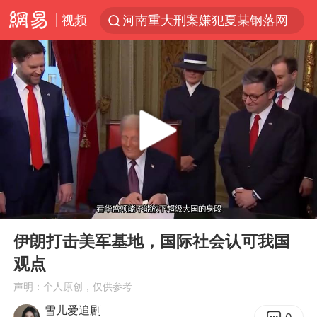
河南重大刑案嫌犯夏某钢落网
视频
WTT横滨冠军赛国乒女单三将晋级四强
光影经济撬动暑期消费新蓝海
日本发布排名：“中国第一，美日德韩英法居后”
微信又有新功能，你可以“撤回”你的撤回了！
杭州全市有序停课
上四休三，但降薪1000元，你接受吗？
情侣平潭拍日出坠崖1死1伤
00:00
15:49
郑丽文：台湾从来没有“独立”过
Play
Ent
full
伊朗打击美军基地，国际社会认可我国
《欢迎来龙餐馆》口碑
观点
泰国初中生饮弹自尽前开了26枪
声明：个人原创，仅供参考
酒店花洒现排泄物住客索赔遭拒
雪儿爱追剧