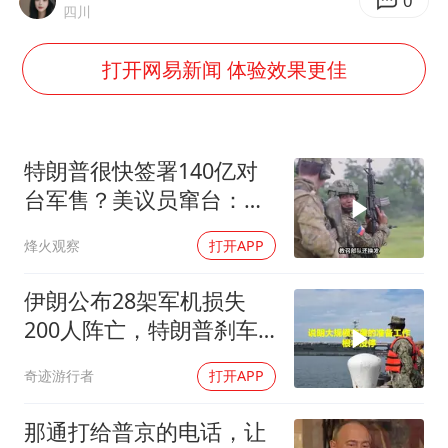
0
夏日经济乘“热”而上 消费市场向“新”而行
四川
36岁男演员成景区NPC后人气爆棚
打开网易新闻 体验效果更佳
宇树王兴兴被问了360多个问题
全民健身事业高质量发展
几元成本的AI广告导致千万市值蒸发
特朗普很快签署140亿对
台军售？美议员窜台：必
唐田赛前发布会上引用《孙子兵法》
须以实力拒统
台当局重金为“台独”织“皇帝新衣”
烽火观察
打开APP
乐享全民健身 共筑健康中国
伊朗公布28架军机损失
200人阵亡，特朗普刹车
真相曝光
奇迹游行者
打开APP
那通打给普京的电话，让