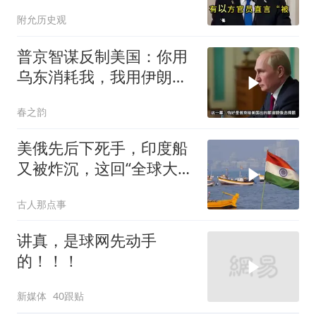
中东彻底失控？
附允历史观
普京智谋反制美国：你用
乌东消耗我，我用伊朗消
耗你
春之韵
美俄先后下死手，印度船
又被炸沉，这回“全球大
国”的面具彻底挂不住了
古人那点事
讲真，是球网先动手
的！！！
新媒体
40跟贴