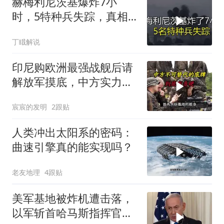
赫梅利尼茨基爆炸7小
时，5特种兵失踪，真相
远超想象
丁睋解说
印尼购欧洲最强战舰后请
解放军摸底，中方实力几
何？
宸宸的发明
2跟贴
人类冲出太阳系的密码：
曲速引擎真的能实现吗？
老友地理
4跟贴
美军基地被炸机遭击落，
以军斩首哈马斯指挥官，