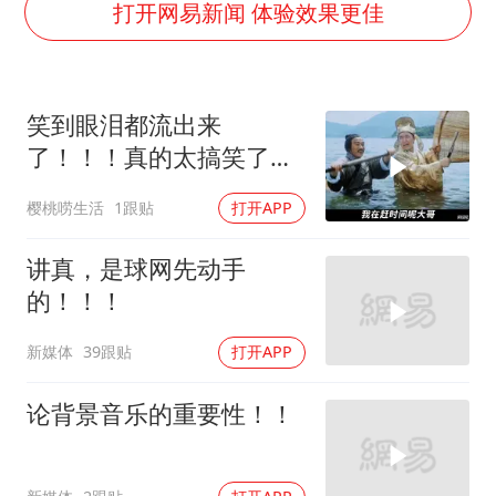
新华社权威快报|我国编制完成新版全月地质图
打开网易新闻 体验效果更佳
今年4位周星驰电影配角去世
号召领导带头休假 是大家不想休吗
笑到眼泪都流出来
中国五箭齐发反制美国
了！！！真的太搞笑了！
律师称“梅姨”若满75岁或不适用死刑
星爷不愧是第一喜剧之王
樱桃唠生活
1跟贴
打开APP
要给全体职工“应休尽休”的底气
中国经济展现强大韧性和活力
讲真，是球网先动手
的！！！
新媒体
39跟贴
打开APP
论背景音乐的重要性！！