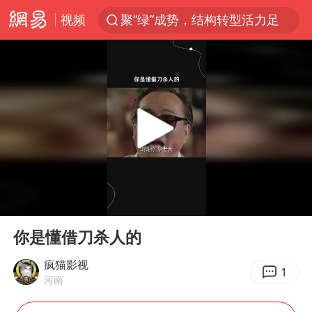
视频
聚“绿”成势，结构转型活力足
台风白海豚影响中国已成定局
80后女柜员获聘4200亿银行副行长
郑国霖回应去景区上班被保安拦下
金饰克价大幅跳涨
多地要求领导干部带头休假
24小时不关空调 电费会更低吗
00:00
00:29
龚宝冬烈士安葬仪式举行
Play
Ent
full
女子利用漏洞0元买了3千台电器
你是懂借刀杀人的
浙江舟山21条水上客运航线停航
疯猫影视
1
河南
《歌手》歌王之战帮唱嘉宾官宣