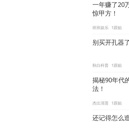
一年赚了2
惊甲方！
班班娱乐
1跟贴
别买开孔器
秋白科普
1跟贴
揭秘90年
法！
杰出清莲
1跟贴
还记得怎么