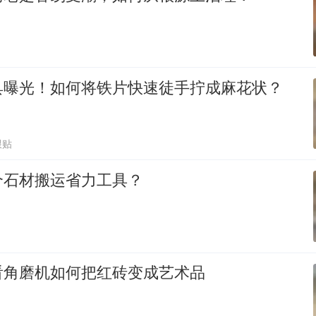
具曝光！如何将铁片快速徒手拧成麻花状？
跟贴
个石材搬运省力工具？
看角磨机如何把红砖变成艺术品