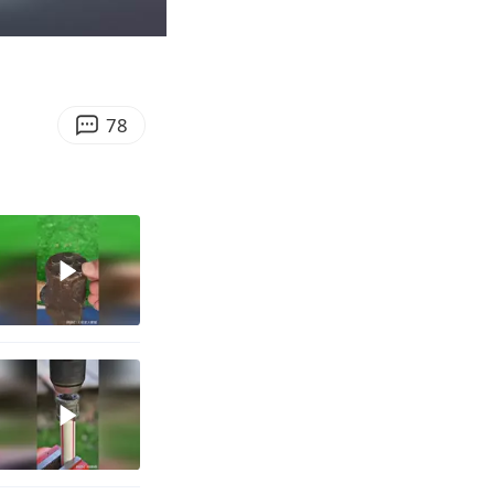
00:10
Enter
fullscreen
！
78