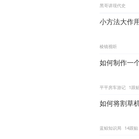
黑哥讲现代史
小方法大作
棱镜视听
如何制作一
平平房车游记
1跟
如何将割草
蓝鲸知识局
14跟贴