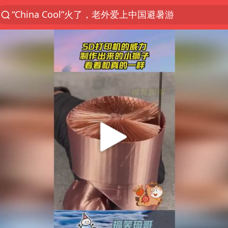
“China Cool”火了，老外爱上中国避暑游
台风白海豚闭眼浙江上海处于危险半圆
浙江台州《告全体市民书》
张本智和：零封向鹏不意外
云南一地村民过火把节意外灼伤16人
泰国初中生饮弹自尽前开了26枪
22岁女生独闯南太行失联12天
用AI造出新病毒意味着什么
今年第二强台风将带来多大影响
上半年国内居民出游人次34.63亿
浙江最强风雨时段已锁定