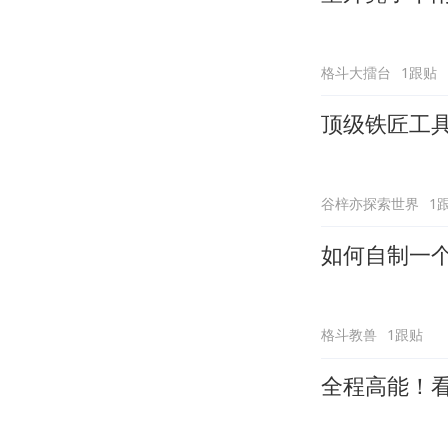
格斗大擂台
1跟贴
顶级铁匠工
谷梓亦探索世界
1
如何自制一
格斗教兽
1跟贴
全程高能！