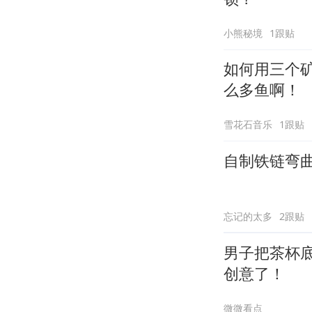
小熊秘境
1跟贴
如何用三个
么多鱼啊！
雪花石音乐
1跟贴
自制铁链弯
忘记的太多
2跟贴
男子把茶杯
创意了！
微微看点