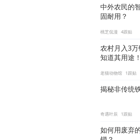
中外农民的
固耐用？
桃芝侃漫
4跟贴
农村月入3
知道其用途
老猫动物馆
1跟贴
揭秘非传统
奇遇叶辰
1跟贴
如何用废弃
锁？