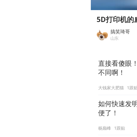
00:00
Play
5D打印机
搞笑琦哥
山东
直接看傻眼
不同啊！
大钱家大肥猫
1跟
如何快速发
便了！
杨巅峰
1跟贴