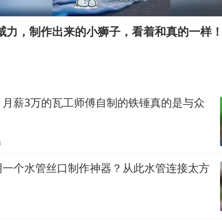
微信新功能：你可以“撤回”你的撤回
光伏八巨头签署“不低于成本价”倡议
的威力，制作出来的小狮子，看着和真的一样
刘伟任延安市委常委、市纪委书记
多所幼师院校开设养老专业
泰国校园枪击事件已致8死30余伤
女子被狗舔脚确诊三级暴露 医生回应
！月薪3万的瓦工师傅自制的铁锤真的是与众
习近平心系体育强国建设
贴
明一个水管丝口制作神器？从此水管连接太方