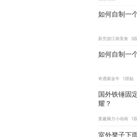
如何自制一
新兜游江南美食
3
如何自制一
奇遇紫金牛
1跟贴
国外铁锤固定
耀？
童趣脑力小动画
1
室外凳子下