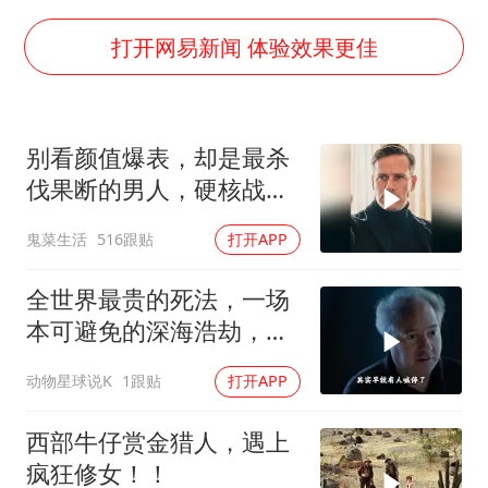
国防部：中国军队坚决反制任何闹海挑衅图谋
百花奖开幕式
打开网易新闻 体验效果更佳
广东雷州通报特教老师招聘违规事件
两名乘客在飞机上因调节座椅起冲突
别看颜值爆表，却是最杀
女儿为争财产堵门阻挠父亲出殡
伐果断的男人，硬核战术
夯实基础开新局
犯罪片来袭
鬼菜生活
516跟贴
打开APP
全世界最贵的死法，一场
本可避免的深海浩劫，
180万一张深海船票，载
动物星球说K
1跟贴
打开APP
着5名追梦人奔赴3800米
深海
西部牛仔赏金猎人，遇上
疯狂修女！！