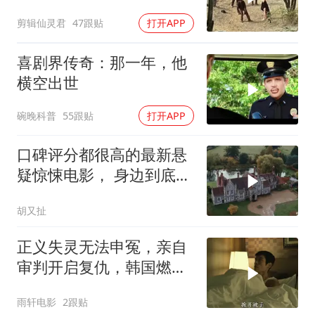
剪辑仙灵君
47跟贴
打开APP
喜剧界传奇：那一年，他
横空出世
碗晚科普
55跟贴
打开APP
口碑评分都很高的最新悬
疑惊悚电影， 身边到底可
以相信谁 (2)
胡又扯
正义失灵无法申冤，亲自
审判开启复仇，韩国燃爽
复仇影片
雨轩电影
2跟贴