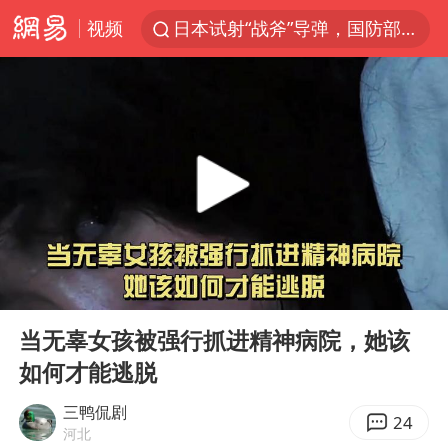
视频
日本试射“战斧”导弹，国防部回应
东航：国内客票提前14天免费退改
台风白海豚中心风力增强
向鹏0-3不敌张本智和
四川宜宾市高县4.9级地震致1人死亡
超颖电子拟投资20.86亿建设新项目
“新疆阿勒泰八月能滑雪”不实
00:00
10:35
刘国正说向鹏打得很窝囊
Play
Ent
full
我国外贸延续良好增长态势
当无辜女孩被强行抓进精神病院，她该
如何才能逃脱
陈幸同晋级WTT横滨冠军赛8强
宇树科技中一签需缴款7.54万元
三鸭侃剧
24
河北