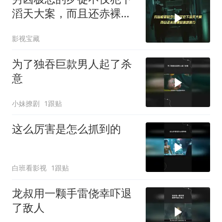
滔天大案，而且还赤裸裸
的挑衅警方
影视宝藏
为了独吞巨款男人起了杀
意
小妹撩剧
1跟贴
这么厉害是怎么抓到的
白班看影视
1跟贴
龙叔用一颗手雷侥幸吓退
了敌人