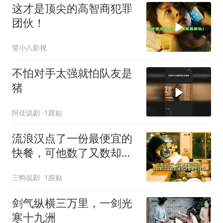
这才是顶尖的高智商犯罪
团伙！
莹小八影视
不怕对手太强就怕队友是
猪
阿佳说剧
1跟贴
流浪汉点了一份最便宜的
快餐，可他数了又数却发
现还是差一块钱
三鸭侃剧
1跟贴
剑气纵横三万里，一剑光
寒十九洲