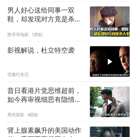
男人好心送给同事一双
鞋，却发现对方竟是杀人
犯，悬疑犯罪片
憨哥哥电影
1跟贴
影视解说，杜立特空袭
优趣纪史记
昔日看港片觉思维超前，
如今再审视细思有隐情，
现实映射令人感真实
果然探影
4跟贴
肾上腺素飙升的美国动作