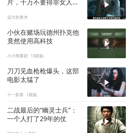
片，千万不要得罪女人，
狠起来比男人凶猛
远方的青木
小伙在赌场玩德州扑克他
竟然使用高科技
小小熊看剧
13跟贴
刀刀见血枪枪爆头，这部
电影太猛了
十一影客
1跟贴
二战最后的“幽灵士兵”：
一个人打了29年的仗