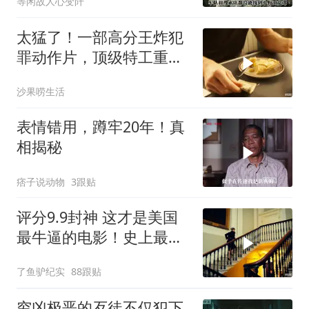
等闲故人心变阡
太猛了！一部高分王炸犯
罪动作片，顶级特工重出
江湖，场面太燃了
沙果唠生活
表情错用，蹲牢20年！真
相揭秘
痞子说动物
3跟贴
评分9.9封神 这才是美国
最牛逼的电影！史上最高
智商的天才律师！
了鱼驴纪实
88跟贴
穷凶极恶的歹徒不仅犯下