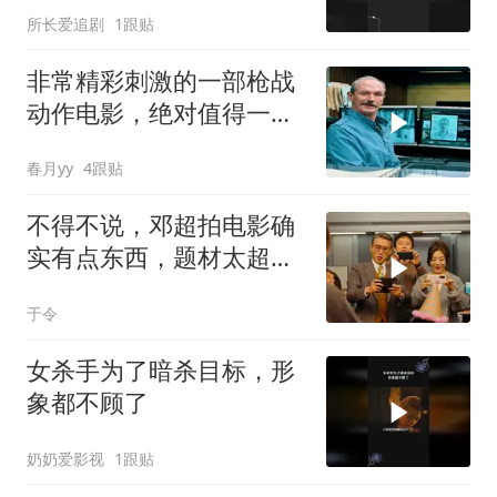
所长爱追剧
1跟贴
非常精彩刺激的一部枪战
动作电影，绝对值得一
看！
春月yy
4跟贴
不得不说，邓超拍电影确
实有点东西，题材太超前
了，越看越起劲
于令
女杀手为了暗杀目标，形
象都不顾了
奶奶爱影视
1跟贴