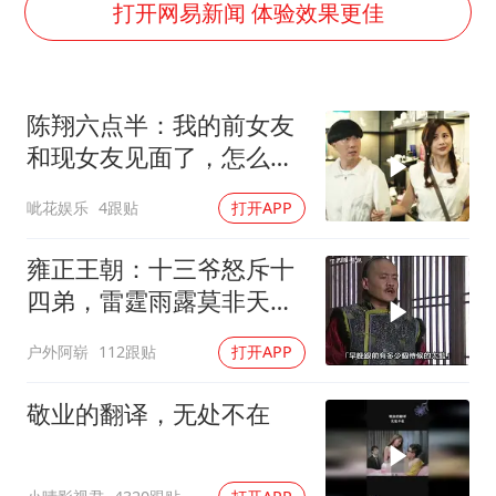
5万小车卖不动 微型代步车集体遇冷
打开网易新闻 体验效果更佳
湖北启动重大气象灾害三级应急响应
白海豚路径图
陈翔六点半：我的前女友
周星驰妈妈现身香港首映礼
和现女友见面了，怎么
56岁刘奕君跟13岁女儿合跳
办？
呲花娱乐
4跟贴
打开APP
大疆错失宇树
从科技创新看开局起步的时与势
雍正王朝：十三爷怒斥十
四弟，雷霆雨露莫非天
恩，何以至此？
户外阿崭
112跟贴
打开APP
敬业的翻译，无处不在