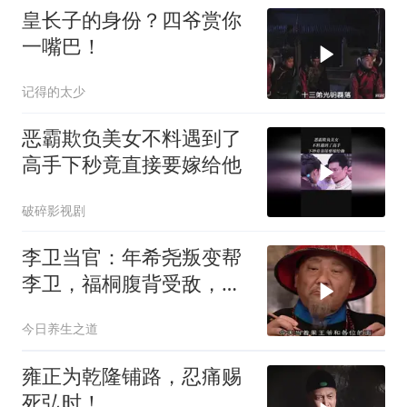
皇长子的身份？四爷赏你
一嘴巴！
记得的太少
恶霸欺负美女不料遇到了
高手下秒竟直接要嫁给他
破碎影视剧
李卫当官：年希尧叛变帮
李卫，福桐腹背受敌，还
得是背刺
今日养生之道
雍正为乾隆铺路，忍痛赐
死弘时！