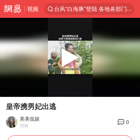
视频
台风“白海豚”登陆 各地各部门全力应对
部分银行上调存款利率
小沈阳加盟《披荆斩棘》
新疆生产建设兵团生态环境局原局长被查
朱一龙的鼻子怎么了
上海暴雨已致多处积水
三预警齐发 11个省份有大到暴雨
00:00
00:40
上海地铁4条线路全线停运
Play
Ent
full
上海鼓励居家办公
皇帝携男妃出逃
4.2平卫生间补漏注胶花1.55万
美美侃娱
0
河南
国乒连续两站无缘冠军