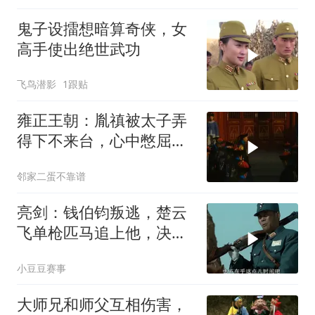
鬼子设擂想暗算奇侠，女
高手使出绝世武功
飞鸟潜影
1跟贴
雍正王朝：胤禛被太子弄
得下不来台，心中憋屈，
独自外出散心
邻家二蛋不靠谱
亮剑：钱伯钧叛逃，楚云
飞单枪匹马追上他，决意
亲手了结这个叛徒
小豆豆赛事
大师兄和师父互相伤害，