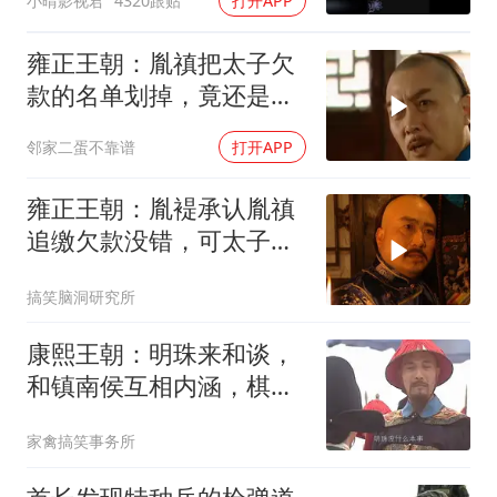
小晴影视君
4320跟贴
打开APP
雍正王朝：胤禛把太子欠
款的名单划掉，竟还是被
人捅了出来，
邻家二蛋不靠谱
打开APP
雍正王朝：胤褆承认胤禛
追缴欠款没错，可太子欠
着钱却没人敢
搞笑脑洞研究所
康熙王朝：明珠来和谈，
和镇南侯互相内涵，棋逢
对手！
家禽搞笑事务所