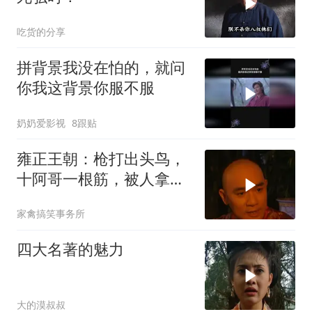
吃货的分享
拼背景我没在怕的，就问
你我这背景你服不服
奶奶爱影视
8跟贴
雍正王朝：枪打出头鸟，
十阿哥一根筋，被人拿枪
使都不知道
家禽搞笑事务所
四大名著的魅力
大的漠叔叔