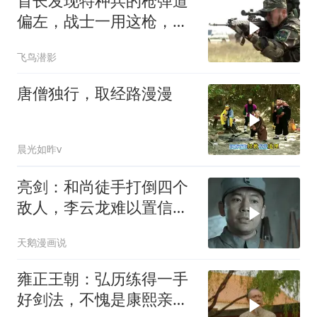
首长发现特种兵的枪弹道
偏左，战士一用这枪，百
发百中
飞鸟潜影
唐僧独行，取经路漫漫
晨光如昨v
亮剑：和尚徒手打倒四个
敌人，李云龙难以置信，
和尚却很淡定
天鹅漫画说
雍正王朝：弘历练得一手
好剑法，不愧是康熙亲自