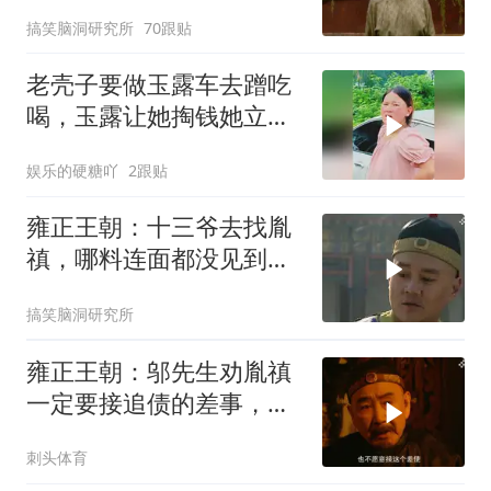
教导，青出于蓝！
搞笑脑洞研究所
70跟贴
老壳子要做玉露车去蹭吃
喝，玉露让她掏钱她立刻
改变主意不去了
娱乐的硬糖吖
2跟贴
雍正王朝：十三爷去找胤
禛，哪料连面都没见到，
直接被人赶了出来
搞笑脑洞研究所
雍正王朝：邬先生劝胤禛
一定要接追债的差事，得
罪人不怕，能得康熙赏识
刺头体育