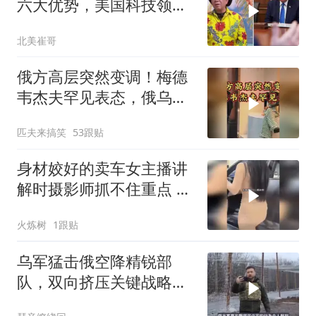
六大优势，美国科技领军
全世界
北美崔哥
俄方高层突然变调！梅德
韦杰夫罕见表态，俄乌战
争或进入关键阶段
匹夫来搞笑
53跟贴
身材姣好的卖车女主播讲
解时摄影师抓不住重点 女
主播当场怒斥
火炼树
1跟贴
乌军猛击俄空降精锐部
队，双向挤压关键战略支
点