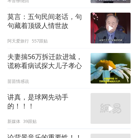
琴音缭绕回
莫言：五句民间老话，句
句藏着顶级人情世故
阿天爱旅行
557跟贴
夫妻揣56万拆迁款进城，
谎称看病试探大儿子孝心
苗苗情感说
讲真，是球网先动手
的！！！
新媒体
39跟贴
论背景音乐的重要性！！