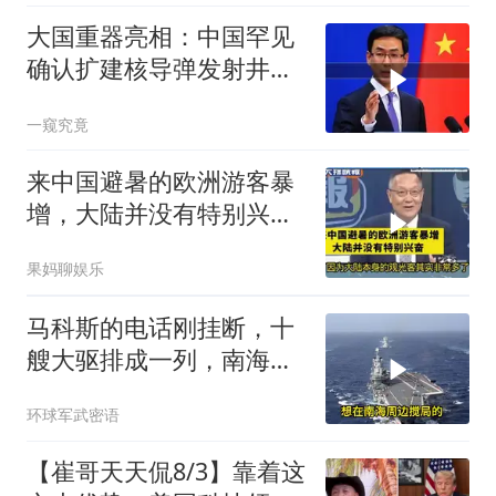
大国重器亮相：中国罕见
确认扩建核导弹发射井铸
就“战略底牌”
一窥究竟
来中国避暑的欧洲游客暴
增，大陆并没有特别兴
奋！介文汲
果妈聊娱乐
马科斯的电话刚挂断，十
艘大驱排成一列，南海这
盘棋翻篇了
环球军武密语
【崔哥天天侃8/3】靠着这