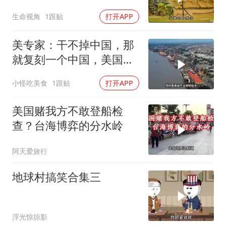
生命视角
1跟贴
打开APP
美专家：干不掉中国，那
就复刻一个中国，美国看
上了这两个国家
小怪吃美食
1跟贴
打开APP
美国赌我方不敢登船检
查？台海博弈的分水岭
阿天爱旅行
地球村搞笑合集三
浮光惊掠影