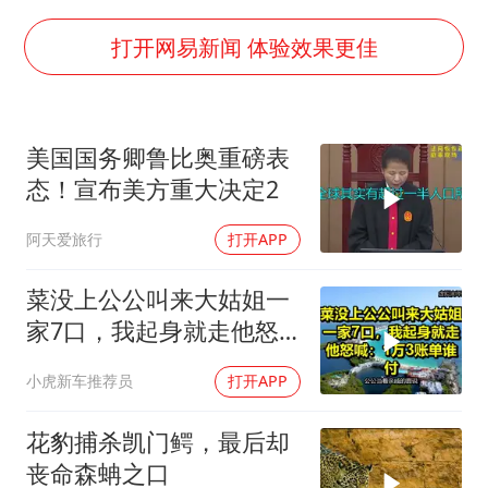
41岁女子为鼓励女儿考上985研究生
乘客脱鞋散发异味 司机提醒反被怼
打开网易新闻 体验效果更佳
日本籍女网红在韩直播时自杀身亡
香港殿堂级填词人黎彼得因病离世 终年76岁
美国国务卿鲁比奥重磅表
弹药库存告急 美军补货难
态！宣布美方重大决定2
总书记关心百姓身边这些民生大事
阿天爱旅行
打开APP
菜没上公公叫来大姑姐一
家7口，我起身就走他怒
喊：1万3账单谁付
小虎新车推荐员
打开APP
花豹捕杀凯门鳄，最后却
丧命森蚺之口