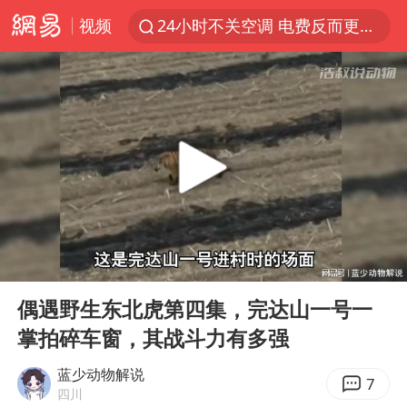
视频
24小时不关空调 电费反而更低？
维持强台风级！白海豚直奔华东沿海
美国退回1000亿美元关税
38岁山东财大教授刘海明逝世
顾客结账把钱扔地上 服务员霸气扔回
李亚鹏向地铁吐血女孩捐99999元
河南试行周五下午弹性离岗
00:00
03:25
“天津之眼”摩天轮附近2人落水
Play
Ent
full
沙特否认与胡塞武装举行会谈
偶遇野生东北虎第四集，完达山一号一
掌拍碎车窗，其战斗力有多强
“银行午休1.5小时”留个窗口行不行
如何把百年大党建设得更加坚强有力
蓝少动物解说
7
四川