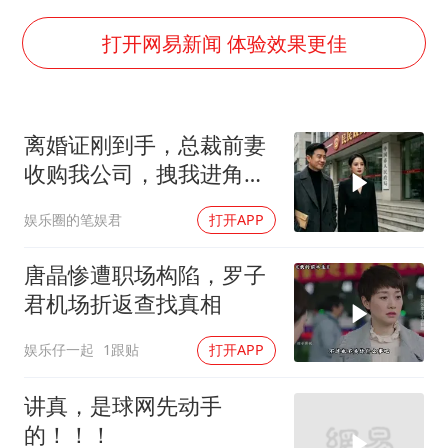
猫咪过火把节被抹成黑猫
打开网易新闻 体验效果更佳
BLG经理辟谣Bin离队
以军士兵把枪口对准中国记者
云南一男子胃中取出180颗铁钉
离婚证刚到手，总裁前妻
曹颖儿子首次演长剧
收购我公司，拽我进角
总书记点赞的非遗苗绣焕发新生机
落：我来全是为了你
娱乐圈的笔娱君
打开APP
唐晶惨遭职场构陷，罗子
君机场折返查找真相
娱乐仔一起
1跟贴
打开APP
讲真，是球网先动手
的！！！