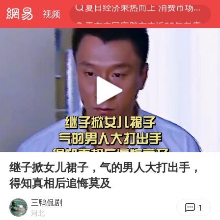
视频
于东来回应胖东来近25年老店年底关闭
以拒绝“和平委员会”的加沙和平计划
浙江省甬江发生2026年第1号洪水
国足U17与阿森纳决赛取消 并列冠军
独闯南太行的失联女生最后轨迹已确认
全球最大级别运输船通过长江大桥
香港刷新1884年以来最高气温纪录
00:00
07:06
央视新主播李秋莹母校发文祝贺
Play
Ent
full
继子掀女儿裙子，气的男人大打出手，
上门女婿出轨女邻居多年被判重婚罪
得知真相后追悔莫及
上海全力守护市民“菜篮子”
三鸭侃剧
暑期研学游升温 在旅途中增长知识
1
河北