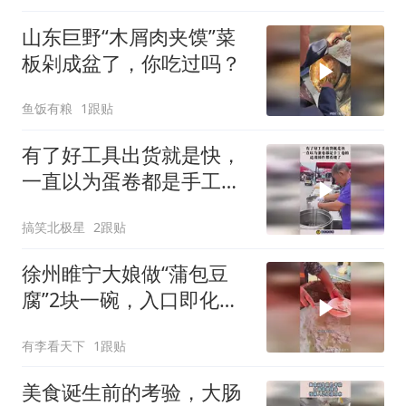
山东巨野“木屑肉夹馍”菜
板剁成盆了，你吃过吗？
鱼饭有粮
1跟贴
有了好工具出货就是快，
一直以为蛋卷都是手工卷
的，这波操作都看傻了！
搞笑北极星
2跟贴
徐州睢宁大娘做“蒲包豆
腐”2块一碗，入口即化，
味道棒！
有李看天下
1跟贴
美食诞生前的考验，大肠