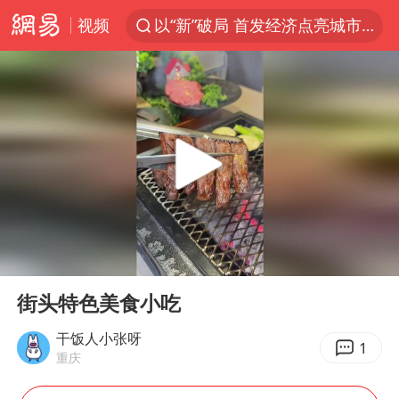
视频
以“新”破局 首发经济点亮城市消费活力
佛得角门将亮相智利俱乐部主场
中方回应是否在太平洋海底开采稀土
看守所辅警收受10万获刑1年
宇树科技发行价格150.80元/股
宇树科技王兴兴身家有望超200亿元
五粮液渠道价一箱上涨近百元
00:00
00:24
CIA被曝已秘密设立古巴工作组
Play
Ent
full
法国下周开始禁止未经同意的电话营销
街头特色美食小吃
贵州轮胎子公司获美国退税8136万
干饭人小张呀
1
重庆
24小时不关空调 电费会更低吗