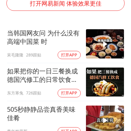
中国养老床位“三连降”
打开网易新闻 体验效果更佳
哪吒汽车南宁工厂设备降价20%拍卖
我国编制完成新版全月地质图
当韩国网友问 为什么没有
郑国霖回应去景区上班被保安拦下
高端中国菜 时
U17国足1分钟轰2球
呆毛隆隆
289跟贴
打开APP
外交部发言人就广岛核爆81周年等答记者问
奋进开新局 实干挑大梁
如果把你的一日三餐换成
德国汽修工的日常饮食，
你能坚持几天？
东方寒兔
726跟贴
打开APP
505秒静静品尝真香美味
佳肴