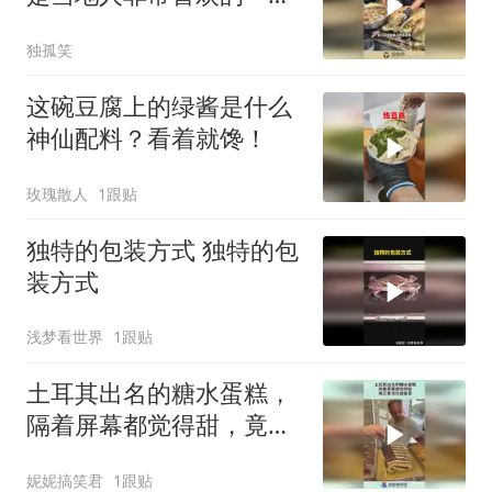
美食
独孤笑
这碗豆腐上的绿酱是什么
神仙配料？看着就馋！
玫瑰散人
1跟贴
独特的包装方式 独特的包
装方式
浅梦看世界
1跟贴
土耳其出名的糖水蛋糕，
隔着屏幕都觉得甜，竟还
要泡在蜂蜜里！
妮妮搞笑君
1跟贴