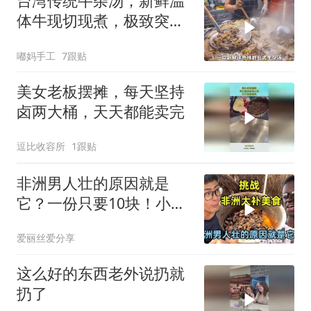
台湾传统牛杂汤，新鲜温
体牛现切现煮，极致突出
牛肉的本鲜
嘟妈手工
7跟贴
美女老板摆摊，每天坚持
卤两大桶，天天都能卖完
逗比收容所
1跟贴
非洲男人壮的原因就是
它？一份只要10块！小伙
挑战吃非洲大补美食
爱丽丝爱分享
这么好的东西老外说扔就
扔了