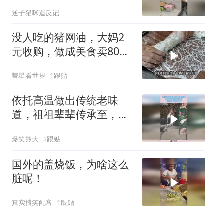
逆子猫咪造反记
没人吃的猪网油，大妈2
元收购，做成美食卖80，
年赚50万买两套房
彗星看世界
1跟贴
依托高温做出传统老味
道，祖祖辈辈传承至，今
纯手工原汁原味！
爆笑熊大
3跟贴
国外的盖烧饭，为啥这么
脏呢！
真实搞笑配音
1跟贴