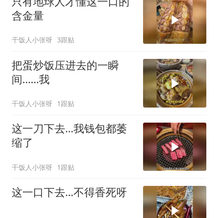
只有地球人才懂这一口的
含金量
干饭人小张呀
3跟贴
把蛋炒饭压进去的一瞬
间……我
干饭人小张呀
1跟贴
这一刀下去…我钱包都萎
缩了
干饭人小张呀
1跟贴
这一口下去…不得香死呀