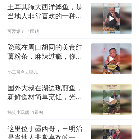
土耳其腌大西洋鲣鱼，是
当地人非常喜欢的一种美
食
可爱爆了
1跟贴
隐藏在周口胡同的美食红
薯粉条，麻辣过瘾，你来
吃过没？
小二哥今去哪儿
国外大叔在湖边现煎鱼，
新鲜食材简单烹饪，光看
着美味无比！
搞笑小玩偶
1跟贴
这里位于墨西哥，三明治
是当地人非常喜欢的一种