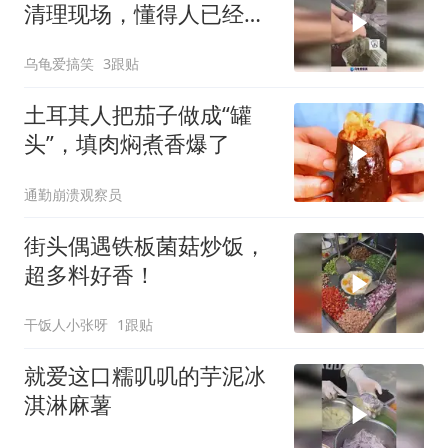
清理现场，懂得人已经流
口水！
乌龟爱搞笑
3跟贴
土耳其人把茄子做成“罐
头”，填肉焖煮香爆了
通勤崩溃观察员
街头偶遇铁板菌菇炒饭，
超多料好香！
干饭人小张呀
1跟贴
就爱这口糯叽叽的芋泥冰
淇淋麻薯