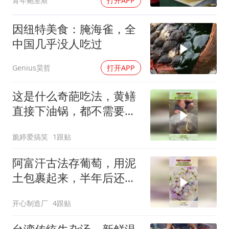
青年鲍里斯
打开APP
因纽特美食：腌海雀，全
中国几乎没人吃过
Genius昊哲
打开APP
这是什么奇葩吃法，黄鳝
直接下油锅，都不需要先
去除内脏吗？
旎婷爱搞笑
1跟贴
阿富汗古法存葡萄，用泥
土包裹起来，半年后还是
很新鲜的！
开心制造厂
4跟贴